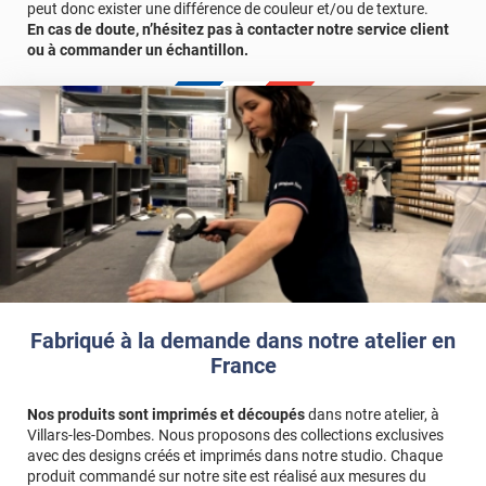
peut donc exister une différence de couleur et/ou de texture.
Lorsque vous allez mesurer vos carreaux à équiper avec de
En cas de doute, n’hésitez pas à contacter notre service client
l'adhésif, ne comptez pas les joints dans vos mesures ! L'angle
ou à commander un échantillon.
des carreaux que vous allez recevoir sera très légèrement "cassé"
afin de suivre les contours des joints.
Fabriqué à la demande dans notre atelier en
France
Nos produits sont imprimés et découpés
dans notre atelier, à
Villars-les-Dombes. Nous proposons des collections exclusives
avec des designs créés et imprimés dans notre studio. Chaque
produit commandé sur notre site est réalisé aux mesures du