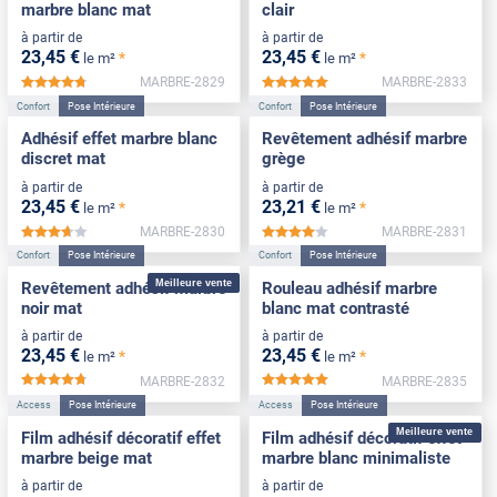
marbre blanc mat
clair
à partir de
à partir de
23
,45
€
23
,45
€
*
*
le m²
le m²
MARBRE-2829
MARBRE-2833
*****
*****
Confort
Pose Intérieure
Confort
Pose Intérieure
Adhésif effet marbre blanc
Revêtement adhésif marbre
discret mat
grège
à partir de
à partir de
23
,45
€
23
,21
€
*
*
le m²
le m²
MARBRE-2830
MARBRE-2831
*****
*****
Confort
Pose Intérieure
Confort
Pose Intérieure
Meilleure vente
Revêtement adhésif marbre
Rouleau adhésif marbre
noir mat
blanc mat contrasté
à partir de
à partir de
23
,45
€
23
,45
€
*
*
le m²
le m²
MARBRE-2832
MARBRE-2835
*****
*****
Access
Pose Intérieure
Access
Pose Intérieure
Meilleure vente
Film adhésif décoratif effet
Film adhésif décoratif effet
marbre beige mat
marbre blanc minimaliste
à partir de
à partir de