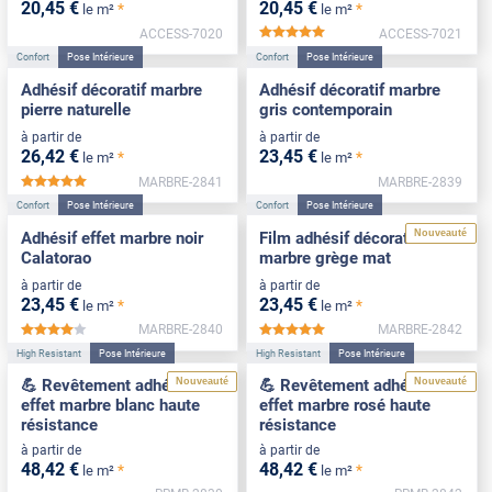
20
,45
€
20
,45
€
*
*
le m²
le m²
ACCESS-7020
ACCESS-7021
*****
Confort
Pose Intérieure
Confort
Pose Intérieure
Adhésif décoratif marbre
Adhésif décoratif marbre
pierre naturelle
gris contemporain
à partir de
à partir de
26
,42
€
23
,45
€
*
*
le m²
le m²
MARBRE-2841
MARBRE-2839
*****
Confort
Pose Intérieure
Confort
Pose Intérieure
Nouveauté
Adhésif effet marbre noir
Film adhésif décoratif effet
Calatorao
marbre grège mat
à partir de
à partir de
23
,45
€
23
,45
€
*
*
le m²
le m²
MARBRE-2840
MARBRE-2842
*****
*****
High Resistant
Pose Intérieure
High Resistant
Pose Intérieure
Nouveauté
Nouveauté
💪 Revêtement adhésif
💪 Revêtement adhésif
effet marbre blanc haute
effet marbre rosé haute
résistance
résistance
à partir de
à partir de
48
,42
€
48
,42
€
*
*
le m²
le m²