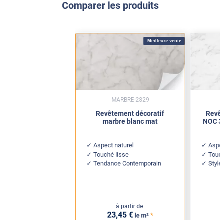
Comparer les produits
Meilleure vente
MARBRE-2829
Revêtement décoratif
Revê
marbre blanc mat
NOC 3
Aspect naturel
Asp
Touché lisse
Tou
Tendance Contemporain
Sty
à partir de
23
,45
€
*
le m²