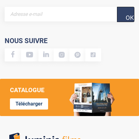
OK
NOUS SUIVRE
CATALOGUE
Télécharger
Lumi