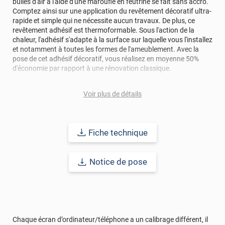
bulles d'air à l'aide d'une maroufle en feutrine se fait sans accro.
Comptez ainsi sur une application du revêtement décoratif ultra-
rapide et simple qui ne nécessite aucun travaux. De plus, ce
revêtement adhésif est thermoformable. Sous l'action de la
chaleur, l'adhésif s'adapte à la surface sur laquelle vous l'installez
et notamment à toutes les formes de l'ameublement. Avec la
pose de cet adhésif décoratif, vous réalisez en moyenne 50%
d'économie par rapport à une rénovation classique.
Pour donner une seconde jeunesse à vos murs ou meubles,
Voir plus de détails
comptez sur ce vinyl de haute qualité avec une excellente
résistance à l’eau, à la saleté, à l’abrasion, aux UV et à l’usure.
Grâce à son épaisseur, cet adhésif masque également les petites
imperfections. Classé A+ au test C.O.V et C-s2,d0 au feu, ce
Fiche technique
revêtement peut être installé dans un lieu ouvert public.
Durabilité
: 10 ans en pose intérieur (anti craquèlement,
Notice de pose
écaillage, délamination et jaunissement)
Afin de vous rendre compte de la qualité et de son rendu
véritable, nous vous conseillons de faire une demande
d'échantillons gratuite.
Chaque écran d’ordinateur/téléphone a un calibrage différent, il