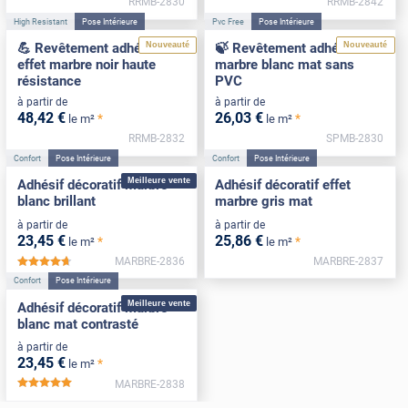
RRMB-2830
RRMB-2842
High Resistant
Pose Intérieure
Pvc Free
Pose Intérieure
Nouveauté
Nouveauté
💪 Revêtement adhésif
🍃 Revêtement adhésif
effet marbre noir haute
marbre blanc mat sans
résistance
PVC
à partir de
à partir de
48
,42
€
26
,03
€
*
*
le m²
le m²
RRMB-2832
SPMB-2830
Confort
Pose Intérieure
Confort
Pose Intérieure
Meilleure vente
Adhésif décoratif marbre
Adhésif décoratif effet
blanc brillant
marbre gris mat
à partir de
à partir de
23
,45
€
25
,86
€
*
*
le m²
le m²
MARBRE-2836
MARBRE-2837
*****
Confort
Pose Intérieure
Meilleure vente
Adhésif décoratif marbre
blanc mat contrasté
à partir de
23
,45
€
*
le m²
MARBRE-2838
*****