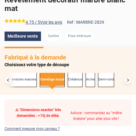
mat
*****
4.75
/ 5
Voir les avis
Ref :
MARBRE-2829
Meilleure vente
Confort
Pose Intérieure
Fabriqué à la demande
Choisissez votre type de découpe
Aux dimensions exactes
Carrelage mural
Crédence
Arche
Demi-rond
⚠️ "Dimensions exactes" très
Astuce : commandez au "mètre
demandées : +15j de délai.
linéaire" pour aller plus vite !
Comment mesurer mon carreau ?