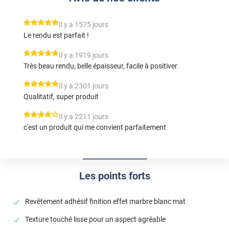
*****
Il y a 1575 jours
Le rendu est parfait !
*****
Il y a 1919 jours
Très beau rendu, belle épaisseur, facile à positiver
*****
Il y a 2301 jours
Qualitatif, super produit
*****
Il y a 2211 jours
c'est un produit qui me convient parfaitement
Les points forts
Revêtement adhésif finition effet marbre blanc mat
Texture touché lisse pour un aspect agréable