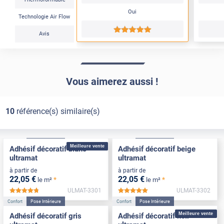
Oui
Technologie Air Flow
*****
Avis
Vous aimerez aussi !
10
référence(s) similaire(s)
Confort
Pose Intérieure
Confort
Pose Intérieure
Meilleure vente
Adhésif décoratif blanc
Adhésif décoratif beige
ultramat
ultramat
à partir de
à partir de
22
,05
€
22
,05
€
*
*
le m²
le m²
ULMAT-3301
ULMAT-3302
*****
*****
Confort
Pose Intérieure
Confort
Pose Intérieure
Meilleure vente
Adhésif décoratif gris
Adhésif décoratif noir