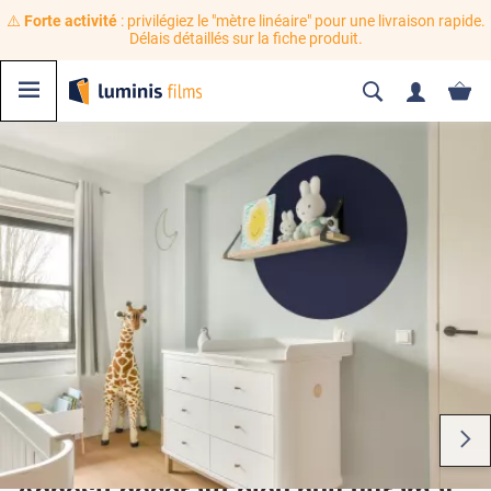
⚠️
Forte activité
: privilégiez le "mètre linéaire" pour une livraison rapide.
Délais détaillés sur la fiche produit.
Adhésif décoratif bleu nuit ultramat