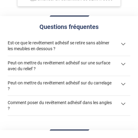
Questions fréquentes
Est-ce que le revêtement adhésif se retire sans abîmer
les meubles en dessous ?
Peut-on mettre du revêtement adhésif sur une surface
avec du relief ?
Peut-on mettre du revêtement adhésif sur du carrelage
?
Partir d'un coin et tirer assez fermement
Utiliser une solution de dépose pour annuler l'action de la
Comment poser du revêtement adhésif dans les angles
colle
?
S'aider d'un décapeur thermique : la colle va ramollir le film
faire appel à un
et la colle. Vous retirez beaucoup plus facilement le
«
poseur professionnel
revêtement adhésif.
Réussir la pose d'un revêtement adhésif dans les angles. »
Lisser la surface avec un enduit de lissage au préalable
Commander à la taille des carreaux et réappliquer un joint