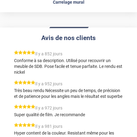
Carrelage mural
Avis de nos clients
*****
Il y a 852 jours
Conforme à sa description. Utilisé pour recouvrir un
meuble de SDB. Pose facile et tenue parfaite. Le rendu est
nickel
*****
Il y a 952 jours
Très beau rendu Nécessite un peu de temps, de précision
et de patience pour les angles mais le résultat est superbe
*****
Il y a 972 jours
Super qualité de film. Je recommande
*****
Il y a 981 jours
Hyper content de la couleur. Resistant même pour les