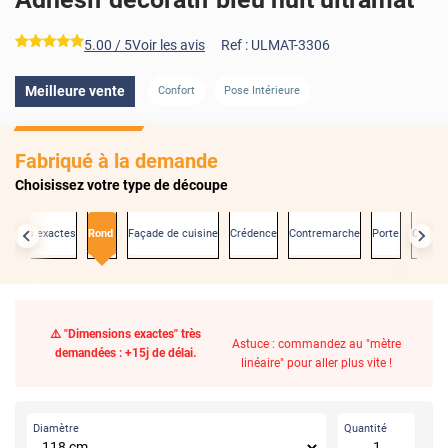
*****
5.00
/ 5
Voir les avis
Ref :
ULMAT-3306
Meilleure vente
Confort
Pose Intérieure
Fabriqué à la demande
Choisissez votre type de découpe
nsions exactes
Rond
Façade de cuisine
Crédence
Contremarche
Porte
Carrel
⚠️ "Dimensions exactes" très
Astuce : commandez au "mètre
demandées : +15j de délai.
linéaire" pour aller plus vite !
Diamètre
Quantité