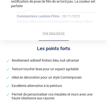
rectification de pose (le film de se tord pas. La couleur est
parfaite
Commentaire Luminis Films
-
28/11/2023
Bonjour, Merci pour votre évaluation positive ! Nous
sommes ravis de savoir que vous avez apprécié votre
expérience avec Luminis Films. La satisfaction de nos
Voir plus d'avis
clients est notre priorité absolue, et nous sommes
ravis de constater que nous avons pu répondre à vos
Les points forts
attentes. Cordialement, L'équipe Luminis Films
*****
Il y a 1041 jours
Revêtement adhésif finition bleu nuit ultramat
Pris pour recouvrir un meuble semainier à 8 tiroirs,
application facile et rendu parfait. Le film est un peu épais
Texture toucher lisse pour un aspect agréable
mais les tiroirs s’ouvrent quand même.
Idéal en décoration pour un style Contemporain
*****
Il y a 1290 jours
bon produits
Excellente alternative à la peinture
Permet de personnaliser vos meubles et murs avec une
haute résistance aux rayures