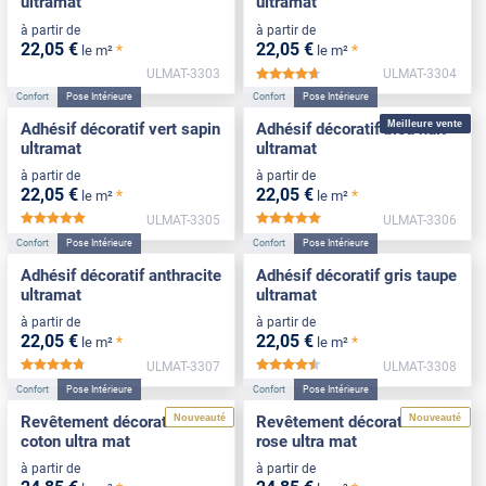
ultramat
ultramat
à partir de
à partir de
22
,05
€
22
,05
€
*
*
le m²
le m²
ULMAT-3303
ULMAT-3304
*****
Confort
Pose Intérieure
Confort
Pose Intérieure
Meilleure vente
Adhésif décoratif vert sapin
Adhésif décoratif bleu nuit
ultramat
ultramat
à partir de
à partir de
22
,05
€
22
,05
€
*
*
le m²
le m²
ULMAT-3305
ULMAT-3306
*****
*****
Confort
Pose Intérieure
Confort
Pose Intérieure
Adhésif décoratif anthracite
Adhésif décoratif gris taupe
ultramat
ultramat
à partir de
à partir de
22
,05
€
22
,05
€
*
*
le m²
le m²
ULMAT-3307
ULMAT-3308
*****
*****
Confort
Pose Intérieure
Confort
Pose Intérieure
Nouveauté
Nouveauté
Revêtement décoratif blanc
Revêtement décoratif sable
coton ultra mat
rose ultra mat
à partir de
à partir de