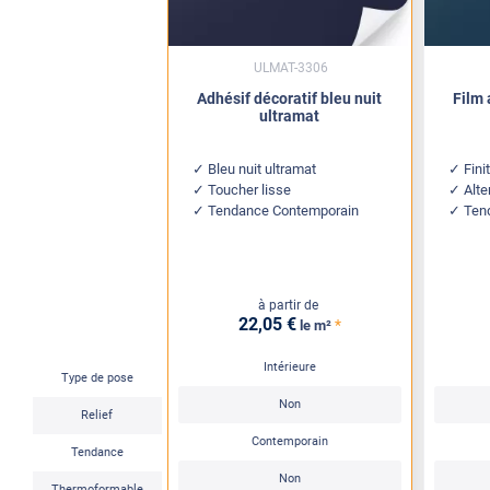
ULMAT-3306
Adhésif décoratif bleu nuit
Film 
ultramat
Bleu nuit ultramat
Fini
Toucher lisse
Alte
Tendance Contemporain
Ten
à partir de
22
,05
€
*
le m²
Intérieure
Type de pose
Non
Relief
Contemporain
Tendance
Non
Thermoformable