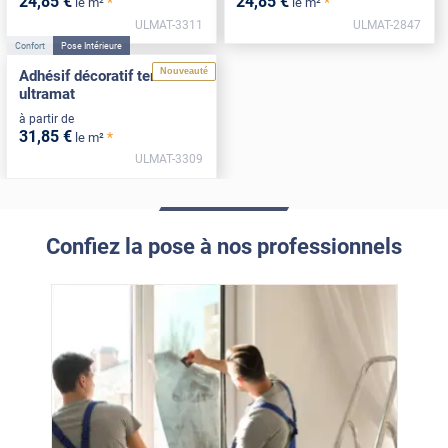
24
,85
€
24
,85
€
*
*
le m²
le m²
ULMAT-3311
ULMAT-2847
Confort
Pose Intérieure
Nouveauté
Adhésif décoratif terracotta
ultramat
à partir de
31
,85
€
*
le m²
ULMAT-3309
Confiez la pose à nos professionnels