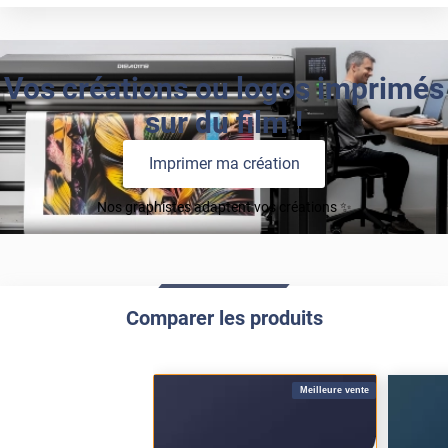
Vos créations ou logos imprimés
sur du film !
Imprimer ma création
Nos graphistes adaptent vos créations ✨
Comparer les produits
Meilleure vente