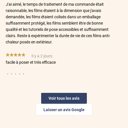
J'ai aimé, le temps de traitement de ma commande était
raisonnable, les films étaient à la dimension que j'avais
demandée, les films étaient colisés dans un emballage
suffisamment protégé, les films semblent être de bonne
qualité et les tutoriels de pose accessibles et suffisamment
clairs. Reste à expérimenter la durée de vie de ces films anti-
chaleur posés en extérieur.
*****
Il y a 2 jours
facile à poser et très efficace
*****
Il y a 2 jours
La très bonne information sur les produits et les délais de
livraison
Voir tous les avis
*****
Il y a 3 jours
Livraison rapide Excellent produit Guide de pose très clair
Laisser un avis Google
*****
Il y a 3 jours