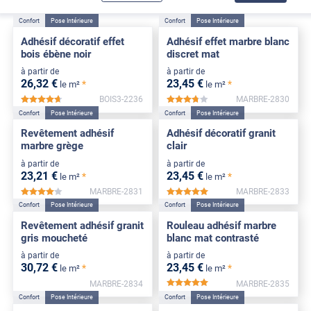
Confort
Pose Intérieure
Confort
Pose Intérieure
Adhésif décoratif effet
Adhésif effet marbre blanc
bois ébène noir
discret mat
à partir de
à partir de
26
,32
€
23
,45
€
*
*
le m²
le m²
BOIS3-2236
MARBRE-2830
*****
*****
Confort
Pose Intérieure
Confort
Pose Intérieure
Revêtement adhésif
Adhésif décoratif granit
marbre grège
clair
à partir de
à partir de
23
,21
€
23
,45
€
*
*
le m²
le m²
MARBRE-2831
MARBRE-2833
*****
*****
Confort
Pose Intérieure
Confort
Pose Intérieure
Revêtement adhésif granit
Rouleau adhésif marbre
gris moucheté
blanc mat contrasté
à partir de
à partir de
30
,72
€
23
,45
€
*
*
le m²
le m²
MARBRE-2834
MARBRE-2835
*****
Confort
Pose Intérieure
Confort
Pose Intérieure