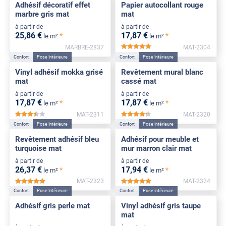
Adhésif décoratif effet
Papier autocollant rouge
marbre gris mat
mat
à partir de
à partir de
25
,86
€
17
,87
€
*
*
le m²
le m²
MARBRE-2837
MAT-2304
*****
Confort
Pose Intérieure
Confort
Pose Intérieure
Vinyl adhésif mokka grisé
Revêtement mural blanc
mat
cassé mat
à partir de
à partir de
17
,87
€
17
,87
€
*
*
le m²
le m²
MAT-2311
MAT-2320
*****
*****
Confort
Pose Intérieure
Confort
Pose Intérieure
Revêtement adhésif bleu
Adhésif pour meuble et
turquoise mat
mur marron clair mat
à partir de
à partir de
26
,37
€
17
,94
€
*
*
le m²
le m²
MAT-2323
MAT-2324
*****
*****
Confort
Pose Intérieure
Confort
Pose Intérieure
Adhésif gris perle mat
Vinyl adhésif gris taupe
mat