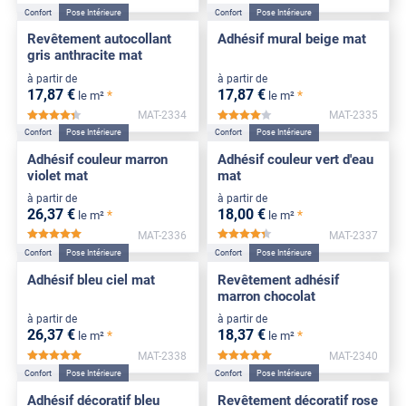
Confort
Pose Intérieure
Confort
Pose Intérieure
Revêtement autocollant
Adhésif mural beige mat
gris anthracite mat
à partir de
à partir de
17
,87
€
17
,87
€
*
*
le m²
le m²
MAT-2334
MAT-2335
*****
*****
Confort
Pose Intérieure
Confort
Pose Intérieure
Adhésif couleur marron
Adhésif couleur vert d'eau
violet mat
mat
à partir de
à partir de
26
,37
€
18
,00
€
*
*
le m²
le m²
MAT-2336
MAT-2337
*****
*****
Confort
Pose Intérieure
Confort
Pose Intérieure
Adhésif bleu ciel mat
Revêtement adhésif
marron chocolat
à partir de
à partir de
26
,37
€
18
,37
€
*
*
le m²
le m²
MAT-2338
MAT-2340
*****
*****
Confort
Pose Intérieure
Confort
Pose Intérieure
Adhésif décoratif bleu
Revêtement décoratif rose