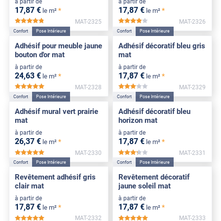
à partir de
à partir de
17
,87
€
17
,87
€
*
*
le m²
le m²
MAT-2325
MAT-2326
*****
*****
Confort
Pose Intérieure
Confort
Pose Intérieure
Adhésif pour meuble jaune
Adhésif décoratif bleu gris
bouton d'or mat
mat
à partir de
à partir de
24
,63
€
17
,87
€
*
*
le m²
le m²
MAT-2328
MAT-2329
*****
*****
Confort
Pose Intérieure
Confort
Pose Intérieure
Adhésif mural vert prairie
Adhésif décoratif bleu
mat
horizon mat
à partir de
à partir de
26
,37
€
17
,87
€
*
*
le m²
le m²
MAT-2330
MAT-2331
*****
*****
Confort
Pose Intérieure
Confort
Pose Intérieure
Revêtement adhésif gris
Revêtement décoratif
clair mat
jaune soleil mat
à partir de
à partir de
17
,87
€
17
,87
€
*
*
le m²
le m²
MAT-2332
MAT-2333
*****
*****