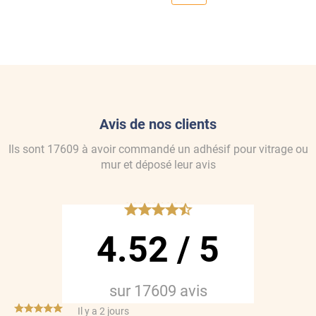
Avis de nos clients
Ils sont
17609
à avoir commandé
un adhésif pour vitrage ou
mur
et déposé leur avis
*****
4.52
/
5
sur
17609
avis
*****
Il y a 2 jours