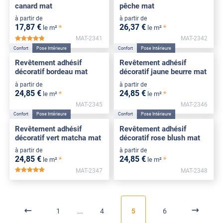
canard mat
pêche mat
à partir de
à partir de
17
,87
€
26
,37
€
*
*
le m²
le m²
MAT-2341
MAT-2342
*****
Confort
Pose Intérieure
Confort
Pose Intérieure
Revêtement adhésif
Revêtement adhésif
décoratif bordeau mat
décoratif jaune beurre mat
à partir de
à partir de
24
,85
€
24
,85
€
*
*
le m²
le m²
MAT-2345
MAT-2346
Confort
Pose Intérieure
Confort
Pose Intérieure
Revêtement adhésif
Revêtement adhésif
décoratif vert matcha mat
décoratif rose blush mat
à partir de
à partir de
24
,85
€
24
,85
€
*
*
le m²
le m²
MAT-2347
MAT-2348
*****
1
4
5
6