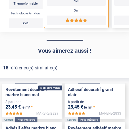
Non
Thermoformable
Oui
Technologie Air Flow
*****
Avis
Vous aimerez aussi !
18
référence(s) similaire(s)
Confort
Pose Intérieure
Confort
Pose Intérieure
Meilleure vente
Revêtement décoratif
Adhésif décoratif granit
marbre blanc mat
clair
à partir de
à partir de
23
,45
€
23
,45
€
*
*
le m²
le m²
MARBRE-2829
MARBRE-2833
*****
*****
Confort
Pose Intérieure
Confort
Pose Intérieure
Adhésif effet marbre blanc
Revêtement adhésif marbre