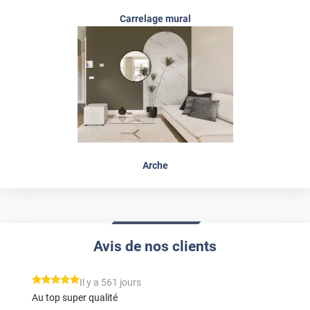
Carrelage mural
Arche
Avis de nos clients
*****
Il y a 561 jours
Au top super qualité