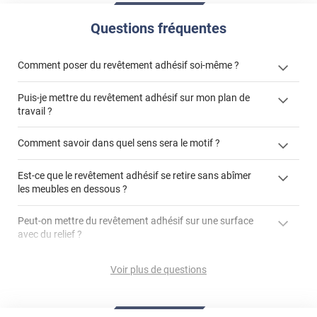
Questions fréquentes
Comment poser du revêtement adhésif soi-même ?
Puis-je mettre du revêtement adhésif sur mon plan de
« Comment poser un revêtement adhésif ? »
travail ?
Comment savoir dans quel sens sera le motif ?
Est-ce que le revêtement adhésif se retire sans abîmer
"Peut-on installer du
les meubles en dessous ?
revêtement adhésif sur un plan de travail de cuisine ?"
Peut-on mettre du revêtement adhésif sur une surface
avec du relief ?
Peut-on mettre du revêtement adhésif sur du carrelage
Voir plus de questions
?
Partir d'un coin et tirer assez fermement
Utiliser une solution de dépose pour annuler l'action de la
Comment poser du revêtement adhésif dans les angles