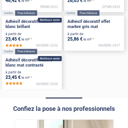
48
,42
€
26
,03
€
*
*
le m²
le m²
RRMB-2832
SPMB-2830
Confort
Pose Intérieure
Confort
Pose Intérieure
Meilleure vente
Adhésif décoratif marbre
Adhésif décoratif effet
blanc brillant
marbre gris mat
à partir de
à partir de
23
,45
€
25
,86
€
*
*
le m²
le m²
MARBRE-2836
MARBRE-2837
*****
Confort
Pose Intérieure
Meilleure vente
Adhésif décoratif marbre
blanc mat contrasté
à partir de
23
,45
€
*
le m²
MARBRE-2838
*****
Confiez la pose à nos professionnels