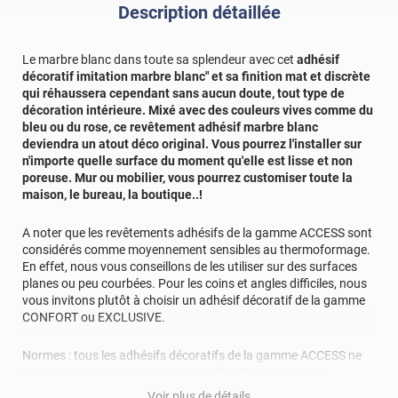
Description détaillée
Le marbre blanc dans toute sa splendeur avec cet
adhésif
décoratif imitation marbre blanc" et sa finition mat et discrète
qui réhaussera cependant sans aucun doute, tout type de
décoration intérieure. Mixé avec des couleurs vives comme du
bleu ou du rose, ce
revêtement adhésif marbre blanc
deviendra un atout déco original. Vous pourrez l'installer sur
n'importe quelle surface du moment qu'elle est lisse et non
poreuse. Mur ou mobilier, vous pourrez customiser toute la
maison, le bureau, la boutique..!
A noter que les revêtements adhésifs de la gamme ACCESS sont
considérés comme moyennement sensibles au thermoformage.
En effet, nous vous conseillons de les utiliser sur des surfaces
planes ou peu courbées. Pour les coins et angles difficiles, nous
vous invitons plutôt à choisir un adhésif décoratif de la gamme
CONFORT ou EXCLUSIVE.
Normes : tous les adhésifs décoratifs de la gamme ACCESS ne
sont pas soumis aux normes et certifications suivantes :
classement au feu M1, CE, IMO, MED, RAIL, REACH, TCHIBO,
Voir plus de détails