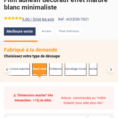
blanc minimaliste
*****
5.00
/ 5
Voir les avis
Ref :
ACCESS-7021
Meilleure vente
Access
Pose Intérieure
Fabriqué à la demande
Choisissez votre type de découpe
ux dimensions exactes
Demi-rond
Crédence
Carrelage mural
Arche
⚠️ "Dimensions exactes" très
Astuce : commandez au "mètre
demandées : +15j de délai.
linéaire" pour aller plus vite !