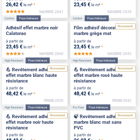
26
,42
€
23
,45
€
*
*
le m²
le m²
MARBRE-2841
MARBRE-2839
*****
Confort
Pose Intérieure
Confort
Pose Intérieure
Nouveauté
Adhésif effet marbre noir
Film adhésif décoratif effet
Calatorao
marbre grège mat
à partir de
à partir de
23
,45
€
23
,45
€
*
*
le m²
le m²
MARBRE-2840
MARBRE-2842
*****
*****
High Resistant
Pose Intérieure
High Resistant
Pose Intérieure
Nouveauté
Nouveauté
💪 Revêtement adhésif
💪 Revêtement adhésif
effet marbre blanc haute
effet marbre rosé haute
résistance
résistance
à partir de
à partir de
48
,42
€
48
,42
€
*
*
le m²
le m²
RRMB-2830
RRMB-2842
High Resistant
Pose Intérieure
Pvc Free
Pose Intérieure
Nouveauté
Nouveauté
💪 Revêtement adhésif
🍃 Revêtement adhésif
effet marbre noir haute
marbre blanc mat sans
résistance
PVC
à partir de
à partir de