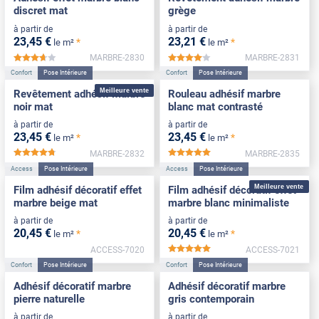
discret mat
grège
à partir de
à partir de
23
,45
€
23
,21
€
*
*
le m²
le m²
MARBRE-2830
MARBRE-2831
*****
*****
Confort
Pose Intérieure
Confort
Pose Intérieure
Meilleure vente
Revêtement adhésif marbre
Rouleau adhésif marbre
noir mat
blanc mat contrasté
à partir de
à partir de
23
,45
€
23
,45
€
*
*
le m²
le m²
MARBRE-2832
MARBRE-2835
*****
*****
Access
Pose Intérieure
Access
Pose Intérieure
Meilleure vente
Film adhésif décoratif effet
Film adhésif décoratif effet
marbre beige mat
marbre blanc minimaliste
à partir de
à partir de
20
,45
€
20
,45
€
*
*
le m²
le m²
ACCESS-7020
ACCESS-7021
*****
Confort
Pose Intérieure
Confort
Pose Intérieure
Adhésif décoratif marbre
Adhésif décoratif marbre
pierre naturelle
gris contemporain
à partir de
à partir de