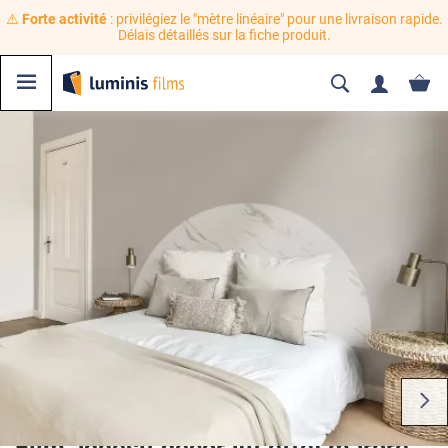
⚠️
Forte activité
: privilégiez le "mètre linéaire" pour une livraison rapide.
Délais détaillés sur la fiche produit.
Film adhésif décoratif effet marbre