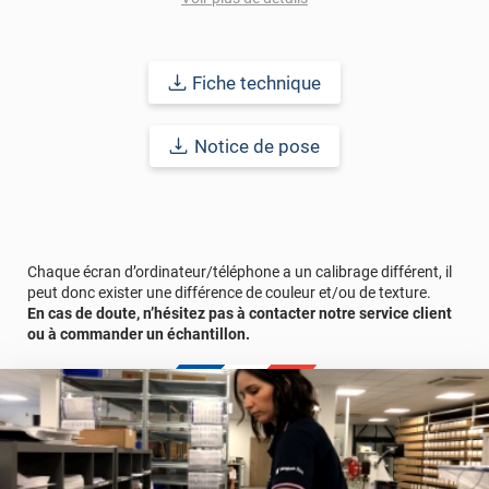
TABER TEST, VOC. N'hésitez pas à prendre connaissance de la
fiche technique ou à contacter nos conseillers pour toutes
questions au sujet des normes de ces revêtements adhésifs.
Fiche technique
Durabilité : 5 à 8 ans en pose intérieure (anti craquèlement,
écaillage, délamination et jaunissement)
Notice de pose
Afin de vous rendre compte de la qualité et de son rendu
véritable, nous vous conseillons de faire une demande
d'échantillon gratuite.
Chaque écran d’ordinateur/téléphone a un calibrage différent, il
peut donc exister une différence de couleur et/ou de texture.
En cas de doute, n’hésitez pas à contacter notre service client
ou à commander un échantillon.