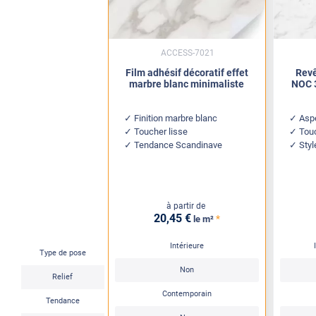
ACCESS-7021
Film adhésif décoratif effet
Revê
marbre blanc minimaliste
NOC 3
Finition marbre blanc
Asp
Toucher lisse
Tou
Tendance Scandinave
Sty
à partir de
20
,45
€
*
le m²
Intérieure
Type de pose
Non
Relief
Contemporain
Tendance