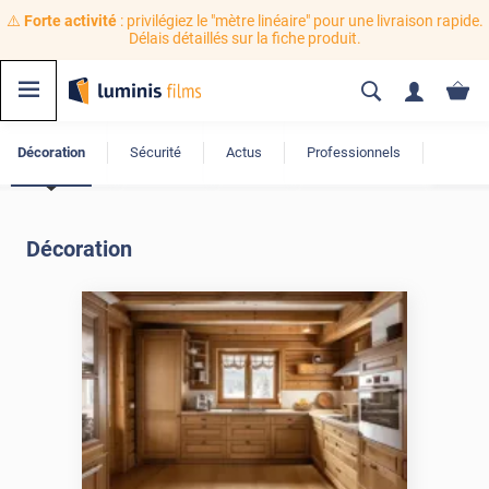
⚠️
Forte activité
: privilégiez le "mètre linéaire" pour une livraison rapide.
Délais détaillés sur la fiche produit.
Décoration
Sécurité
Actus
Professionnels
Décoration