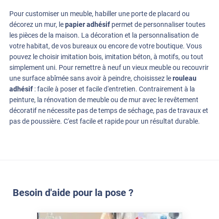
pose, bref, vous avez pensé à tout , bravo !!! Nous avons un
Pour customiser un meuble, habiller une porte de placard ou
cellier avec une fenêtre sans volet, plein soleil l'après midi, et
décorez un mur, le
papier adhésif
permet de personnaliser toutes
avec le film c'est incroyable la différence de température et de
les pièces de la maison. La décoration et la personnalisation de
ressenti ! Merci
votre habitat, de vos bureaux ou encore de votre boutique. Vous
pouvez le choisir imitation bois, imitation béton, à motifs, ou tout
simplement uni. Pour remettre à neuf un vieux meuble ou recouvrir
une surface abîmée sans avoir à peindre, choisissez le
rouleau
adhésif
: facile à poser et facile d'entretien. Contrairement à la
peinture, la rénovation de meuble ou de mur avec le revêtement
décoratif ne nécessite pas de temps de séchage, pas de travaux et
pas de poussière. C'est facile et rapide pour un résultat durable.
Besoin d'aide pour la pose ?