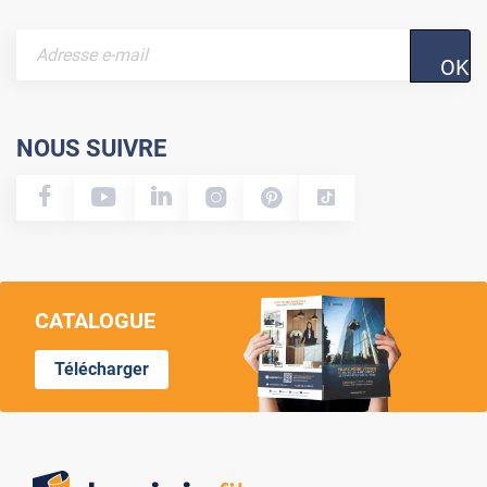
OK
NOUS SUIVRE
CATALOGUE
Télécharger
Lumi