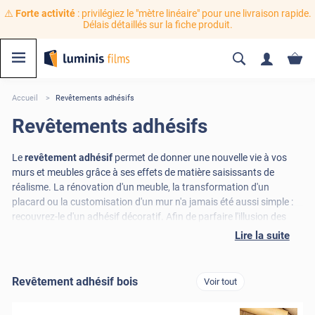
⚠️
Forte activité
: privilégiez le "mètre linéaire" pour une livraison rapide.
Délais détaillés sur la fiche produit.
Accueil
Revêtements adhésifs
Revêtements adhésifs
Le
revêtement adhésif
permet de donner une nouvelle vie à vos
murs et meubles grâce à ses effets de matière saisissants de
réalisme. La rénovation d'un meuble, la transformation d'un
placard ou la customisation d'un mur n'a jamais été aussi simple :
recouvrez-le d'un adhésif décoratif. Afin de parfaire l'illusion des
plus belles matières particulièrement appréciées dans la décoration
Lire la suite
intérieur, ces adhésifs décoratifs sont en relief. Une pose facile pour
un résultat de qualité, n'hésitez plus!
Revêtement adhésif bois
Voir tout