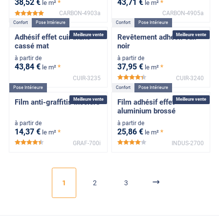
38
,52
€
43
,71
€
*
*
le m²
le m²
CARBON-4903a
CARBON-4905a
*****
Confort
Pose Intérieure
Confort
Pose Intérieure
Meilleure vente
Meilleure vente
Adhésif effet cuir blanc
Revêtement adhésif cuir
cassé mat
noir
à partir de
à partir de
43
,84
€
37
,95
€
*
*
le m²
le m²
CUIR-3235
CUIR-3240
*****
Pose Intérieure
Confort
Pose Intérieure
Meilleure vente
Meilleure vente
Film anti-graffitis incolore
Film adhésif effet
aluminium brossé
à partir de
à partir de
14
,37
€
25
,86
€
*
*
le m²
le m²
GRAF-700i
INDUS-2700
*****
*****
1
2
3