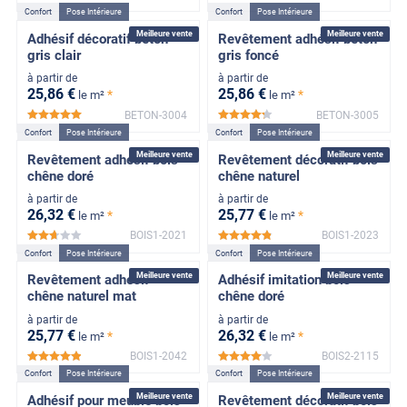
Confort
Pose Intérieure
Confort
Pose Intérieure
Meilleure vente
Meilleure vente
Adhésif décoratif béton
Revêtement adhésif béton
gris clair
gris foncé
à partir de
à partir de
25
,86
€
25
,86
€
*
*
le m²
le m²
BETON-3004
BETON-3005
*****
*****
Confort
Pose Intérieure
Confort
Pose Intérieure
Meilleure vente
Meilleure vente
Revêtement adhésif bois
Revêtement décoratif bois
chêne doré
chêne naturel
à partir de
à partir de
26
,32
€
25
,77
€
*
*
le m²
le m²
BOIS1-2021
BOIS1-2023
*****
*****
Confort
Pose Intérieure
Confort
Pose Intérieure
Meilleure vente
Meilleure vente
Revêtement adhésif
Adhésif imitation bois
chêne naturel mat
chêne doré
à partir de
à partir de
25
,77
€
26
,32
€
*
*
le m²
le m²
BOIS1-2042
BOIS2-2115
*****
*****
Confort
Pose Intérieure
Confort
Pose Intérieure
Meilleure vente
Meilleure vente
Adhésif pour meuble bois
Revêtement décoratif bois