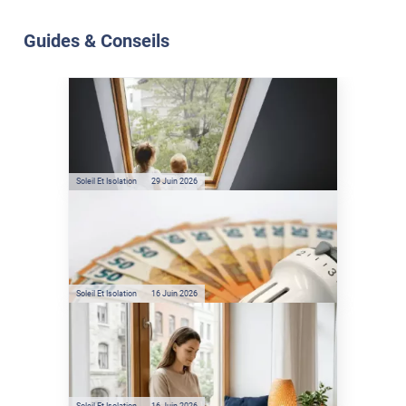
Guides & Conseils
Soleil Et Isolation
07 Juil. 2026
Véranda et Velux : Comment
bloquer jusqu'à 80% de
l'énergie solaire sans
climatisation ?
Soleil Et Isolation
29 Juin 2026
Film anti-chaleur : quelles
sont les économies d’énergie
réelles ?
Soleil Et Isolation
16 Juin 2026
Préservez votre logement de
la chaleur : les conseils de
Jamy de C'est Pas Sorcier
Soleil Et Isolation
16 Juin 2026