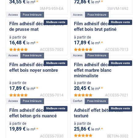
34
,55
€
72
,86
€
*
*
le m²
le m²
3M-PS-959-EA
3M-VM-1692
Access
Pose Intérieure
Access
Pose Intérieure
Meilleure vente
Meilleure vente
Film adhésif décoratif bleu
Film adhésif décoratif
de prusse mat
effet bois brut patiné
à partir de
à partir de
16
,48
€
17
,89
€
*
*
le m²
le m²
ACCESS-7003
ACCESS-7013
*****
*****
Access
Pose Intérieure
Access
Pose Intérieure
Meilleure vente
Meilleure vente
Film adhésif décoratif
Film adhésif décoratif
effet bois noyer sombre
effet marbre blanc
minimaliste
à partir de
à partir de
17
,89
€
20
,45
€
*
*
le m²
le m²
ACCESS-7014
ACCESS-7021
*****
*****
Access
Pose Intérieure
Confort
Pose Intérieure
Meilleure vente
Meilleure vente
Film adhésif décoratif
Adhésif effet béton clair
effet béton gris nuancé
texturé
à partir de
à partir de
19
,89
€
25
,86
€
*
*
le m²
le m²
ACCESS-7030
BETON-3002
*****