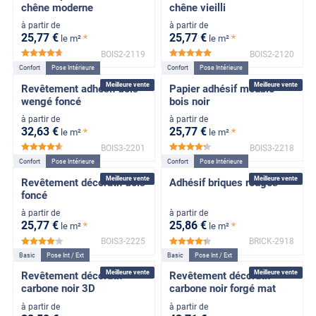
chêne moderne
chêne vieilli
à partir de
à partir de
25
,77
€
25
,77
€
*
*
le m²
le m²
BOIS2-2119
BOIS2-2120
*****
*****
Confort
Pose Intérieure
Confort
Pose Intérieure
Meilleure vente
Meilleure vente
Revêtement adhésif bois
Papier adhésif meuble
wengé foncé
bois noir
à partir de
à partir de
32
,63
€
25
,77
€
*
*
le m²
le m²
BOIS3-2201
BOIS3-2218
*****
*****
Confort
Pose Intérieure
Confort
Pose Intérieure
Meilleure vente
Meilleure vente
Revêtement décoratif bois
Adhésif briques rouges
foncé
à partir de
à partir de
25
,77
€
25
,86
€
*
*
le m²
le m²
BOIS3-2225
BRICK-2918
*****
*****
Basic
Pose Int / Ext
Basic
Pose Int / Ext
Meilleure vente
Meilleure vente
Revêtement décoratif
Revêtement décoratif
carbone noir 3D
carbone noir forgé mat
à partir de
à partir de