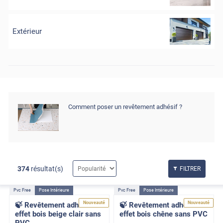
Extérieur
Comment poser un revêtement adhésif ?
374
résultat(s)
FILTRER
Pvc Free
Pose Intérieure
Pvc Free
Pose Intérieure
Nouveauté
Nouveauté
🍃 Revêtement adhésif
🍃 Revêtement adhésif
effet bois beige clair sans
effet bois chêne sans PVC
PVC