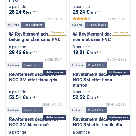
à partir de
à partir de
28
,24
€
28
,24
€
*
*
le m²
le m²
SPB1-2021
SPB2-2119
*****
Pvc Free
Pose Intérieure
Pvc Free
Pose Intérieure
Nouveauté
Nouveauté
🍃 Revêtement adhésif
🍃 Revêtement décoratif
béton gris clair sans PVC
noir mat sans PVC
à partir de
à partir de
29
,46
€
19
,81
€
*
*
le m²
le m²
SPBE-3004
SPMA-2303
Exclusive
Pose Int / Ext
Exclusive
Pose Int / Ext
Meilleure vente
Meilleure vente
Revêtement décoratif DI-
Revêtement décoratif DI-
NOC 3M effet tissu gris
NOC 3M effet tissu
marron
à partir de
à partir de
52
,51
€
52
,52
€
*
*
le m²
le m²
3M-NU-1786
3M-NU-2010
Exclusive
Pose Int / Ext
Exclusive
Pose Int / Ext
Meilleure vente
Meilleure vente
Revêtement décoratif DI-
Revêtement décoratif DI-
NOC 3M blanc rosé
NOC 3M effet feuille d'or
à partir de
à partir de