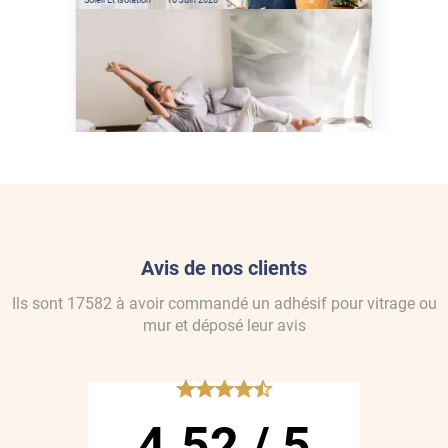
Comment protéger sa
maison de la chaleur sans
climatisation ?
Avis de nos clients
Ils sont
17582
à avoir commandé
un adhésif pour vitrage ou
mur
et déposé leur avis
*****
4.52
/
5