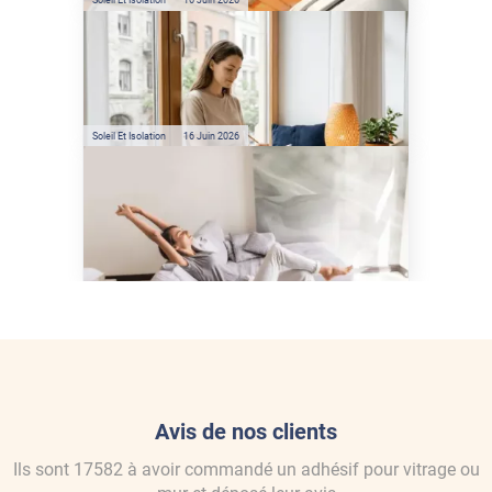
Soleil Et Isolation
16 Juin 2026
Préservez votre logement de
la chaleur : les conseils de
Jamy de C'est Pas Sorcier
Soleil Et Isolation
16 Juin 2026
Comment protéger sa
maison de la chaleur sans
climatisation ?
Avis de nos clients
Ils sont
17582
à avoir commandé
un adhésif pour vitrage ou