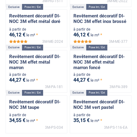
3M-HG-1511
3M-ME-2022
Exclusive
Pose Int / Ext
Exclusive
Pose Int / Ext
Revêtement décoratif DI-
Revêtement décoratif DI-
NOC 3M effet métal doré
NOC 3M effet inox brossé
à partir de
à partir de
46
,12
€
46
,12
€
*
*
le m²
le m²
3M-ME-2024
3M-ME-377
*****
*****
Exclusive
Pose Int / Ext
Exclusive
Pose Int / Ext
Revêtement décoratif DI-
Revêtement décoratif DI-
NOC 3M effet métal
NOC 3M effet métal
marron
marron foncé
à partir de
à partir de
44
,27
€
44
,27
€
*
*
le m²
le m²
3M-PA-181
3M-PA-389
Exclusive
Pose Int / Ext
Exclusive
Pose Int / Ext
Revêtement décoratif DI-
Revêtement décoratif DI-
NOC 3M taupe
NOC 3M vert pastel
à partir de
à partir de
34
,55
€
35
,15
€
*
*
le m²
le m²
3M-PS-034
3M-PS-116-EA