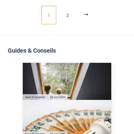
1
2
Guides & Conseils
Soleil Et Isolation
07 Juil. 2026
Véranda et Velux : Comment
bloquer jusqu'à 80% de
l'énergie solaire sans
climatisation ?
Soleil Et Isolation
29 Juin 2026
Film anti-chaleur : quelles
sont les économies d’énergie
réelles ?