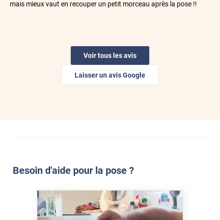
mais mieux vaut en recouper un petit morceau après la pose !!
*****
Il y a 2 jours
filtre bien les rayons du soleil
Voir tous les avis
*****
Il y a 3 jours
L'efficacité du produit ,,!
Laisser un avis Google
*****
Il y a 3 jours
Parfait
*****
Il y a 3 jours
Protection très innovante des fenêtres atypiques sans volet
contre le soleil et la chaleur ! Merci.
Besoin d'aide pour la pose ?
*****
Il y a 3 jours
Top produit et tjs de bonne qualité. Service au top
*****
Il y a 3 jours