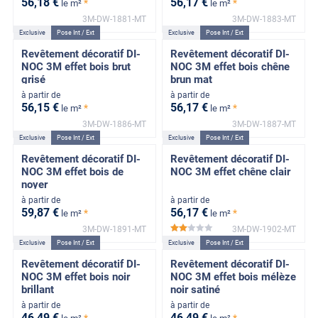
56
,18
€
56
,17
€
*
*
le m²
le m²
3M-DW-1881-MT
3M-DW-1883-MT
Exclusive
Pose Int / Ext
Exclusive
Pose Int / Ext
Revêtement décoratif DI-
Revêtement décoratif DI-
NOC 3M effet bois brut
NOC 3M effet bois chêne
grisé
brun mat
à partir de
à partir de
56
,15
€
56
,17
€
*
*
le m²
le m²
3M-DW-1886-MT
3M-DW-1887-MT
Exclusive
Pose Int / Ext
Exclusive
Pose Int / Ext
Revêtement décoratif DI-
Revêtement décoratif DI-
NOC 3M effet bois de
NOC 3M effet chêne clair
noyer
à partir de
à partir de
59
,87
€
56
,17
€
*
*
le m²
le m²
3M-DW-1891-MT
3M-DW-1902-MT
*****
Exclusive
Pose Int / Ext
Exclusive
Pose Int / Ext
Revêtement décoratif DI-
Revêtement décoratif DI-
NOC 3M effet bois noir
NOC 3M effet bois mélèze
brillant
noir satiné
à partir de
à partir de
46
,49
€
46
,49
€