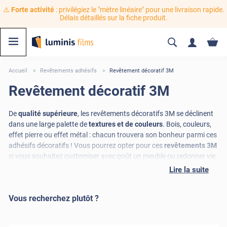
⚠️
Forte activité
: privilégiez le "mètre linéaire" pour une livraison rapide.
Délais détaillés sur la fiche produit.
Accueil
Revêtements adhésifs
Revêtement décoratif 3M
Revêtement décoratif 3M
De
qualité supérieure
, les revêtements décoratifs 3M se déclinent
dans une large palette de
textures et de couleurs
. Bois, couleurs,
effet pierre ou effet métal : chacun trouvera son bonheur parmi ces
adhésifs décoratifs ! Vous pourrez opter pour ces
revêtements 3M
si vous souhaitez customiser avec goût un meuble ou redonner vie
à un mur, sans vous soucier des embarras liés à la peinture. Avec
Lire la suite
ses finitions incroyablement
réalistes et pigmentées
, les
revêtements décoratifs 3M n'ont pas fini de vous surprendre !
Vous recherchez plutôt ?