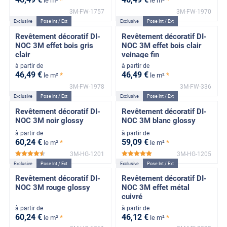
*
*
le m²
le m²
3M-FW-1757
3M-FW-1970
Exclusive
Pose Int / Ext
Exclusive
Pose Int / Ext
Revêtement décoratif DI-
Revêtement décoratif DI-
NOC 3M effet bois gris
NOC 3M effet bois clair
clair
veinage fin
à partir de
à partir de
46
,49
€
46
,49
€
*
*
le m²
le m²
3M-FW-1978
3M-FW-336
Exclusive
Pose Int / Ext
Exclusive
Pose Int / Ext
Revêtement décoratif DI-
Revêtement décoratif DI-
NOC 3M noir glossy
NOC 3M blanc glossy
à partir de
à partir de
60
,24
€
59
,09
€
*
*
le m²
le m²
3M-HG-1201
3M-HG-1205
*****
*****
Exclusive
Pose Int / Ext
Exclusive
Pose Int / Ext
Revêtement décoratif DI-
Revêtement décoratif DI-
NOC 3M rouge glossy
NOC 3M effet métal
cuivré
à partir de
à partir de
60
,24
€
46
,12
€
*
*
le m²
le m²