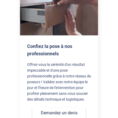
très bien emballé et rapide. j'aurai besoin de conseils pour
découper le film (tutoriel)
*****
Il y a 3 jours
La possiblité de commande à la découpe, les conseils de pose,
les réponses déjà apportées selon les défauts après la après la
pose, bref, vous avez pensé à tout , bravo !!! Nous avons un
cellier avec une fenêtre sans volet, plein soleil l'après midi, et
Confiez la pose à nos
avec le film c'est incroyable la différence de température et de
professionnels
ressenti ! Merci
Offrez-vous la sérénité d'un résultat
impeccable et d'une pose
professionnelle grâce à notre réseau de
poseurs ! Validez avec notre équipe le
jour et l'heure de l'intervention pour
profiter pleinement sans vous soucier
des détails technique et logistiques.
Demandez un devis