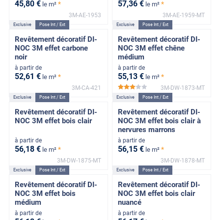
45
,80
€
57
,36
€
*
*
le m²
le m²
3M-AE-1953
3M-AE-1959-MT
Exclusive
Pose Int / Ext
Exclusive
Pose Int / Ext
Revêtement décoratif DI-
Revêtement décoratif DI-
NOC 3M effet carbone
NOC 3M effet chêne
noir
médium
à partir de
à partir de
52
,61
€
55
,13
€
*
*
le m²
le m²
3M-CA-421
3M-DW-1873-MT
*****
Exclusive
Pose Int / Ext
Exclusive
Pose Int / Ext
Revêtement décoratif DI-
Revêtement décoratif DI-
NOC 3M effet bois clair
NOC 3M effet bois clair à
nervures marrons
à partir de
à partir de
56
,18
€
56
,15
€
*
*
le m²
le m²
3M-DW-1875-MT
3M-DW-1878-MT
Exclusive
Pose Int / Ext
Exclusive
Pose Int / Ext
Revêtement décoratif DI-
Revêtement décoratif DI-
NOC 3M effet bois
NOC 3M effet bois clair
médium
nuancé
à partir de
à partir de