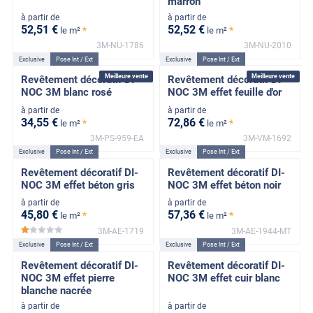
marron
à partir de
à partir de
52
,51
€
52
,52
€
*
*
le m²
le m²
3M-NU-1786
3M-NU-2010
Exclusive
Pose Int / Ext
Exclusive
Pose Int / Ext
Meilleure vente
Meilleure vente
Revêtement décoratif DI-
Revêtement décoratif DI-
NOC 3M blanc rosé
NOC 3M effet feuille d'or
à partir de
à partir de
34
,55
€
72
,86
€
*
*
le m²
le m²
3M-PS-959-EA
3M-VM-1692
Exclusive
Pose Int / Ext
Exclusive
Pose Int / Ext
Revêtement décoratif DI-
Revêtement décoratif DI-
NOC 3M effet béton gris
NOC 3M effet béton noir
à partir de
à partir de
45
,80
€
57
,36
€
*
*
le m²
le m²
3M-AE-1719
3M-AE-1944-MT
*****
Exclusive
Pose Int / Ext
Exclusive
Pose Int / Ext
Revêtement décoratif DI-
Revêtement décoratif DI-
NOC 3M effet pierre
NOC 3M effet cuir blanc
blanche nacrée
à partir de
à partir de