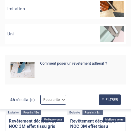
Imitation
Uni
Comment poser un revêtement adhésif ?
46
résultat(s)
FILTRER
Exclusive
Pose Int / Ext
Exclusive
Pose Int / Ext
Meilleure vente
Meilleure vente
Revêtement décoratif DI-
Revêtement décoratif DI-
NOC 3M effet tissu gris
NOC 3M effet tissu