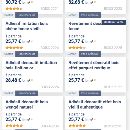
30
,72
€
32
,63
€
*
*
le m²
le m²
BOIS3-2221
BOIS3-2223
*****
Confort
Pose Intérieure
Confort
Pose Intérieure
Meilleure vente
Adhésif imitation bois
Revêtement décoratif bois
chêne foncé vieilli
foncé
à partir de
à partir de
25
,77
€
25
,77
€
*
*
le m²
le m²
BOIS3-2224
BOIS3-2225
*****
*****
Confort
Pose Intérieure
Confort
Pose Intérieure
Adhésif décoratif imitation
Revêtement décoratif bois
bois finition or
effet parquet rustique
à partir de
à partir de
28
,48
€
25
,77
€
*
*
le m²
le m²
BOIS3-2226
BOIS2-2122
Confort
Pose Intérieure
Confort
Pose Intérieure
Adhésif décoratif bois
Adhésif décoratif effet bois
wengé naturel
vieilli authentique
à partir de
à partir de
25
,77
€
25
,77
€
*
*
le m²
le m²
BOIS3-2234
BOIS3-2235
*****
*****