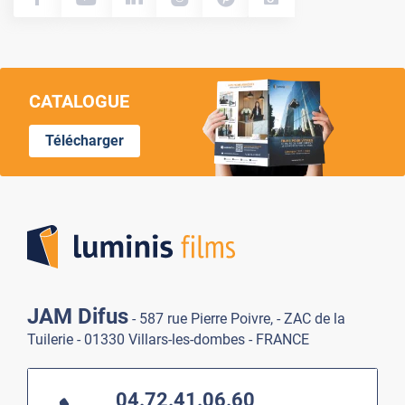
CATALOGUE
Télécharger
Lumi
JAM Difus
- 587 rue Pierre Poivre, - ZAC de la
Tuilerie - 01330 Villars-les-dombes - FRANCE
04.72.41.06.60