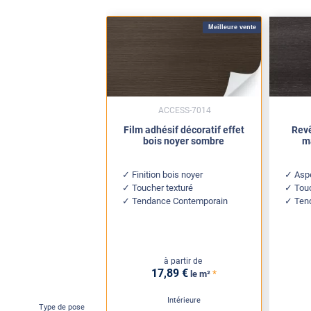
Meilleure vente
ACCESS-7014
Film adhésif décoratif effet
Revê
bois noyer sombre
m
Finition bois noyer
Asp
Toucher texturé
Tou
Tendance Contemporain
Ten
à partir de
17
,89
€
*
le m²
Intérieure
Type de pose