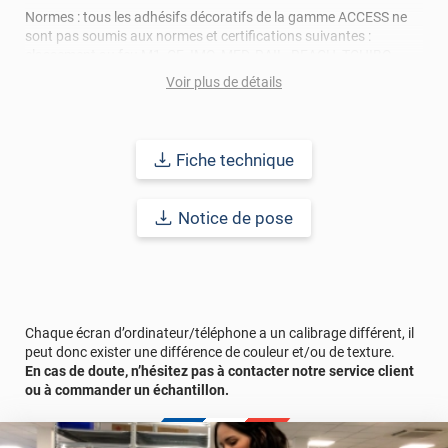
Normes : tous les adhésifs décoratifs de la gamme ACCESS ne
sont pas soumis aux normes et certifications suivantes :
classement au feu M1, CE, IMO, MED, RAIL, REACH, TCHIBO,
TABER TEST, VOC. N'hésitez pas à prendre connaissance de la
Voir plus de détails
fiche technique ou à contacter nos conseillers pour toutes
questions au sujet des normes de ces revêtements adhésifs.
Durabilité : 5 à 8 ans en pose intérieure (anti craquèlement,
Fiche technique
écaillage, délamination et jaunissement)
Notice de pose
Afin de vous rendre compte de la qualité et de son rendu
véritable, nous vous conseillons de faire une demande
d'échantillon gratuite.
Chaque écran d’ordinateur/téléphone a un calibrage différent, il
peut donc exister une différence de couleur et/ou de texture.
En cas de doute, n’hésitez pas à contacter notre service client
ou à commander un échantillon.