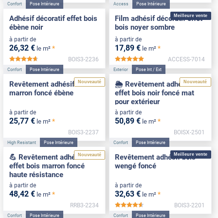
Confort
Pose Intérieure
Access
Pose Intérieure
Meilleure vente
Adhésif décoratif effet bois
Film adhésif décoratif effet
ébène noir
bois noyer sombre
à partir de
à partir de
26
,32
€
17
,89
€
*
*
le m²
le m²
BOIS3-2236
ACCESS-7014
*****
*****
Confort
Pose Intérieure
Exterior
Pose Int / Ext
Nouveauté
Nouveauté
Revêtement adhésif bois
🌦️ Revêtement adhésif
marron foncé ébène
effet bois noir foncé mat
pour extérieur
à partir de
à partir de
25
,77
€
50
,89
€
*
*
le m²
le m²
BOIS3-2237
BOISX-2501
High Resistant
Pose Intérieure
Confort
Pose Intérieure
Meilleure vente
Nouveauté
💪 Revêtement adhésif
Revêtement adhésif bois
effet bois marron foncé
wengé foncé
haute résistance
à partir de
à partir de
48
,42
€
32
,63
€
*
*
le m²
le m²
RRB3-2234
BOIS3-2201
*****
Confort
Pose Intérieure
Confort
Pose Intérieure