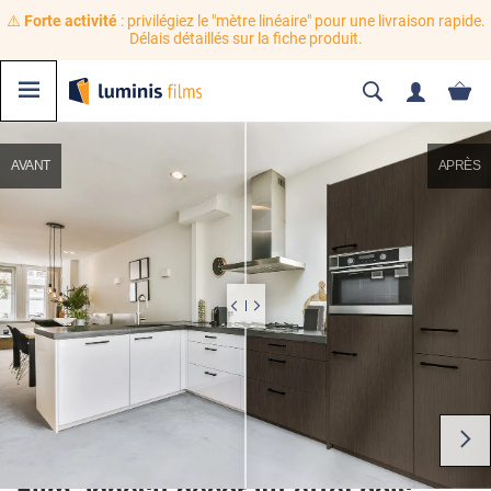
⚠️
Forte activité
: privilégiez le "mètre linéaire" pour une livraison rapide.
Délais détaillés sur la fiche produit.
AVANT
APRÈS
Film adhésif décoratif effet bois