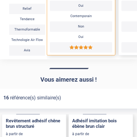
Oui
Relief
Contemporain
Tendance
Non
Thermoformable
Oui
Technologie Air Flow
*****
Avis
Vous aimerez aussi !
16
référence(s) similaire(s)
Confort
Pose Intérieure
Confort
Pose Intérieure
Revêtement adhésif chêne
Adhésif imitation bois
brun structuré
ébène brun clair
à partir de
à partir de