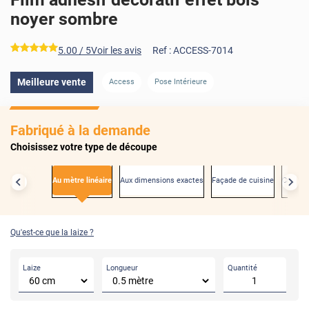
noyer sombre
*****
5.00
/ 5
Voir les avis
Ref :
ACCESS-7014
Meilleure vente
Access
Pose Intérieure
AVANT
Fabriqué à la demande
Choisissez votre type de découpe
Au mètre linéaire
Aux dimensions exactes
Façade de cuisine
Créden
Qu'est-ce que la laize ?
Laize
Longueur
Quantité