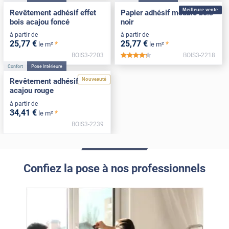
Meilleure vente
Revêtement adhésif effet
Papier adhésif meuble bois
bois acajou foncé
noir
à partir de
à partir de
25
,77
€
25
,77
€
*
*
le m²
le m²
BOIS3-2203
BOIS3-2218
*****
Confort
Pose Intérieure
Nouveauté
Revêtement adhésif bois
acajou rouge
à partir de
34
,41
€
*
le m²
BOIS3-2239
Confiez la pose à nos professionnels