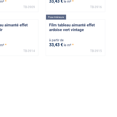
33
,43
€
*
*
 m²
le m²
TB-3909
TB-3916
Pose Intérieure
au aimanté effet
Film tableau aimanté effet
ir
ardoise vert vintage
à partir de
33
,43
€
*
*
 m²
le m²
TB-3914
TB-3915