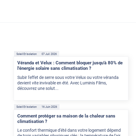
Soleil Et Isolation
07 Juil. 2026
Véranda et Velux : Comment bloquer jusqu'à 80% de
l'énergie solaire sans climatisation ?
Subir l'effet de serre sous votre Velux ou votre véranda
devient vite invivable en été. Avec Luminis Films,
découvrez une solut...
Soleil Et Isolation
16 Juin 2026
Comment protéger sa maison de la chaleur sans
climatisation ?
Le confort thermique d'été dans votre logement dépend
de trois variables physiques clés : la température de l'air,