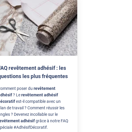
e à la pose et voir par la suite
Il y a 2 jours
 ou 3 semaines pour que l'on ai
aperçu, et ensuite vous pourrez
r. Patience......... Cordialement .
seul bémol explication entre le
Il y a 2 jours
FAQ revêtement adhésif : les
s claire.
Il y a 2 jours
questions les plus fréquentes
Comment poser du
revêtement
dhésif
? Le
revêtement adhésif
écoratif
est-il compatible avec un
lan de travail ? Comment réussir les
ngles ? Devenez incollable sur le
evêtement adhésif
grâce à notre FAQ
péciale #AdhésifDécoratif.