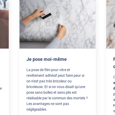
página.
**
Pour l'instant tout est conforme à mes attentes en attendant que je procèd
l'efficacité du produit. POUR QUE VOUS FASSIEZ MIEUX. Attendre 15 jours
le temps de mettre en œuvre le produit et commencer à avoir un premier 
nous demander notre avis. Je suis un particulier et l'ai récupéré qu'hier soi
**
Facile à appliquer, écart de tempérament avant / après plus de 10 degrés 
film protecteur et le film à placer.(petite incompréhension)
Je pose moi-même
**
Envoi des films dans de bonnes conditions d'emballage. Notice de pose trè
La pose de film pour vitre et
revêtement adhésif peut faire peur si
on n'est pas très bricoleur ou
a
bricoleuse. Et si on vous disait qu'une
de
d
pose sans bulles et sans plis est
p
réalisable par le commun des mortels ?
a
Les avantages ne sont pas
r
négligeables.
s