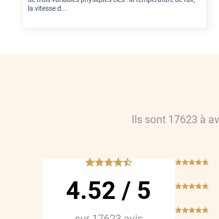
la vitesse d...
Ils sont
17623
à a
*****
***
4.52
/
5
***
***
sur
17623
avis