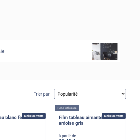
aie
Trier par
Pose Intérieure
Meilleure vente
Meilleure vente
au blanc feutre
Film tableau aimanté effet
ardoise gris
à partir de