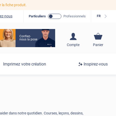
r la fiche produit.
ez-nous
Particuliers
Professionnels
FR
Confiez-
nous la pose
S'inscrire / Se
Compte
Panier
connecter
Connexion
Imprimez votre création
Inspirez-vous
/
Inscription
aider dans notre quotidien. Courses, leçons, dessins,