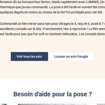
livraison dû au transporteur-livreur, résolu rapidement avec LUMINIS, j'ai e
thermique que j'avais commandé. La pose a été facile en suivent les conseil
quelques degrés en moins au niveau de la fen^tre protégée pour cet été.
**
Commandé un film miroir sans tain pour vitrages le 4, reçu le 6, posé le 
excellents conseils sur le site. Franchement, rien à reprocher ! Le film sem
est facile pour peu que l'on soit un tantinet méticuleux. Les conseils donn
les points potentiellement délicats (le nettoyage, l'aspersion d'eau savonneu
voir un fournisseur qui tient à ce que le client réussisse ! Allez, une piste
(vidéo) d'utiliser la marouflette pour guider le cutter (pour enlever du fil
idée ; cela dépend du vantail et selon le cas une règle très plate est préféra
Voir tous les avis
Laisser un avis Google
mm au minimum... Et au passage, je ne recommande pas DPD. Mais les livr
**
Livraison dans les délais annoncés, rapide efficace . Livreur sympathique
**
He tenido una buena experiencia con esta empresa, realicé un pedido que
correcto, pero la atención posventa ha sido excelente y me solucionaro
Besoin d'aide pour la pose ?
satisfactoria. El envío se retrasó un poco por el alto volumen de pedidos
remitieron un correo informándome de la situación y pidiéndome disculpas. 
cual se describe en la página web. Todavía no lo he probado pero hasta