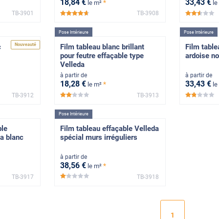
18
,84
€
33
,43
€
*
le m²
le
TB-3901
TB-3908
*****
*****
Pose Intérieure
Pose Intérieure
Nouveauté
c
Film tableau blanc brillant
Film table
pour feutre effaçable type
ardoise no
Velleda
à partir de
à partir de
18
,28
€
33
,43
€
*
le m²
le
TB-3912
TB-3913
*****
*****
Pose Intérieure
ble
Film tableau effaçable Velleda
a blanc
spécial murs irréguliers
à partir de
38
,56
€
*
le m²
TB-3917
TB-3918
*****
1