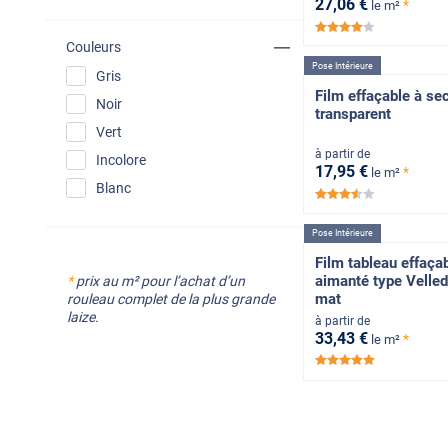
27
,06
€
*
le m²
*****
Couleurs
Pose Intérieure
Gris
Film effaçable à se
Noir
transparent
Vert
à partir de
Incolore
17
,95
€
*
le m²
Blanc
*****
Pose Intérieure
Film tableau effaça
aimanté type Velled
*
prix au m² pour l’achat d’un
mat
rouleau complet de la plus grande
laize.
à partir de
33
,43
€
*
le m²
*****