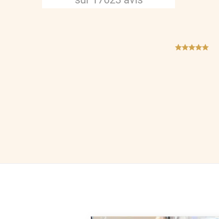
***
***
***