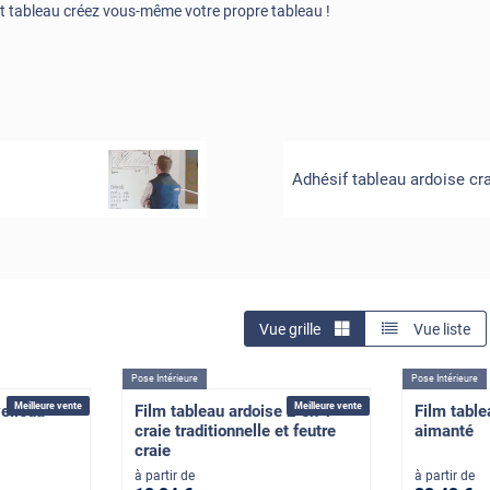
t tableau créez vous-même votre propre tableau !
Adhésif tableau ardoise cr
Vue grille
Vue liste
Pose Intérieure
Pose Intérieure
Meilleure vente
Meilleure vente
velleda
Film tableau ardoise 2 en 1
Film table
craie traditionnelle et feutre
aimanté
craie
à partir de
à partir de