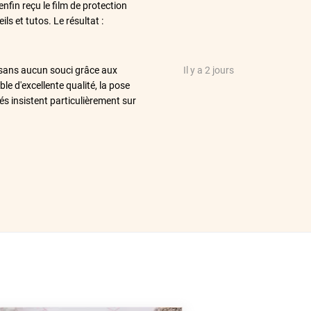
nfin reçu le film de protection
s et tutos. Le résultat :
7 sans aucun souci grâce aux
Il y a 2 jours
ble d'excellente qualité, la pose
és insistent particulièrement sur
se...) et c'est un vrai plaisir de
 d'amélioration AMHA: conseiller
m en trop) n'est pas une bonne
ble si on ne veut pas retirer 5
eurs, c'est une autre affaire.
 et professionnel
Il y a 2 jours
 inicialmente no estaba
Il y a 2 jours
n el problema de forma muy
 en estas fechas, pero me
El vinilo que solicité es tal
 el momento recomiendo esta