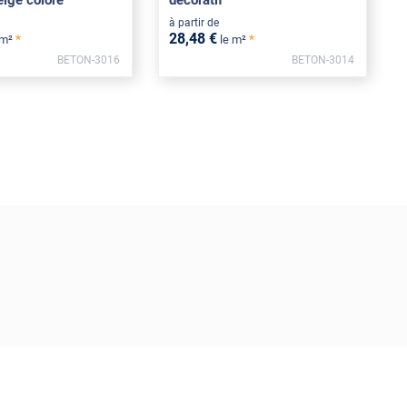
eige coloré
décoratif
à partir de
28
,48
€
*
*
 m²
le m²
BETON-3016
BETON-3014
****