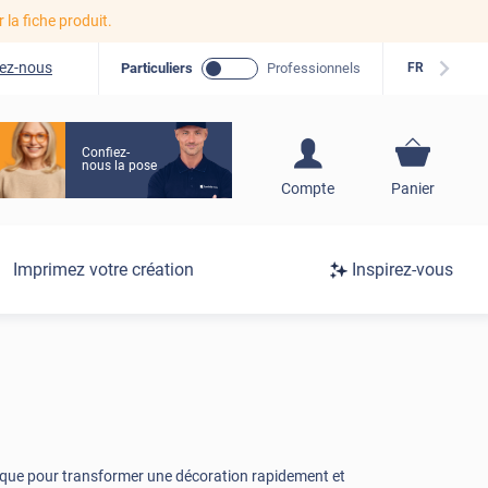
r la fiche produit.
ez-nous
Particuliers
Professionnels
FR
Confiez-
nous la pose
S'inscrire / Se
Compte
Panier
connecter
Connexion
Imprimez votre création
Inspirez-vous
/
Inscription
mique pour transformer une décoration rapidement et