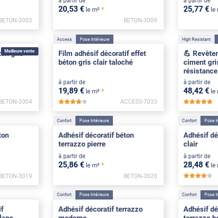
à partir de
à partir de
20
,53
€
25
,77
€
*
le m²
le
BETON-3003
BETON-3009
Access
Pose Intérieure
High Resistant
Meilleure vente
ton gris
Film adhésif décoratif effet
💪 Revêtem
béton gris clair taloché
ciment gri
résistance
à partir de
à partir de
19
,89
€
48
,42
€
*
le m²
le
BETON-3004
ACCESS-7033
*****
*
Confort
Pose Intérieure
Confort
Pose I
ton
Adhésif décoratif béton
Adhésif dé
terrazzo pierre
clair
à partir de
à partir de
25
,86
€
28
,48
€
*
le m²
le
BETON-3019
BETON-3020
***
Confort
Pose Intérieure
Confort
Pose I
f
Adhésif décoratif terrazzo
Adhésif dé