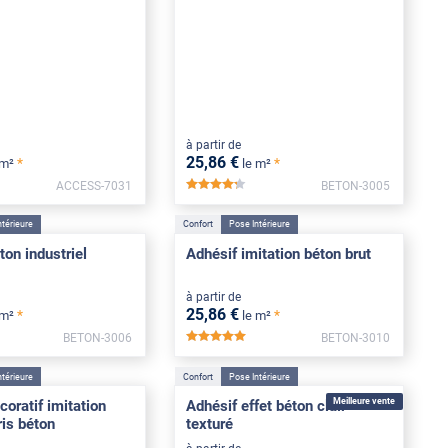
à partir de
25
,86
€
*
*
 m²
le m²
ACCESS-7031
BETON-3005
*****
ntérieure
Confort
Pose Intérieure
ton industriel
Adhésif imitation béton brut
à partir de
25
,86
€
*
*
 m²
le m²
BETON-3006
BETON-3010
***
*****
ntérieure
Confort
Pose Intérieure
Meilleure vente
coratif imitation
Adhésif effet béton clair
ris béton
texturé