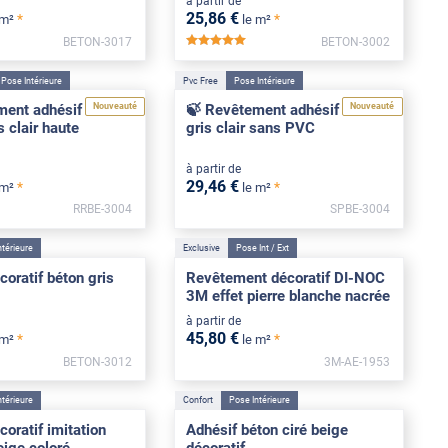
à partir de
25
,86
€
*
*
 m²
le m²
BETON-3017
BETON-3002
*****
Pose Intérieure
Pvc Free
Pose Intérieure
Nouveauté
Nouveauté
ent adhésif effet
🍃 Revêtement adhésif béton
s clair haute
gris clair sans PVC
à partir de
29
,46
€
*
*
 m²
le m²
RRBE-3004
SPBE-3004
****
ntérieure
Exclusive
Pose Int / Ext
coratif béton gris
Revêtement décoratif DI-NOC
3M effet pierre blanche nacrée
à partir de
45
,80
€
*
*
 m²
le m²
BETON-3012
3M-AE-1953
**
ntérieure
Confort
Pose Intérieure
coratif imitation
Adhésif béton ciré beige