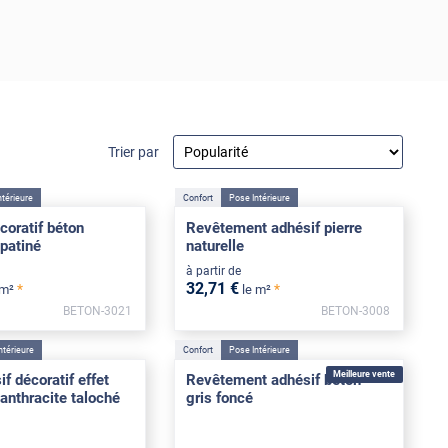
Trier par
ntérieure
Confort
Pose Intérieure
coratif béton
Revêtement adhésif pierre
 patiné
naturelle
à partir de
32
,71
€
*
*
 m²
le m²
BETON-3021
BETON-3008
****
ntérieure
Confort
Pose Intérieure
Meilleure vente
f décoratif effet
Revêtement adhésif béton
 anthracite taloché
gris foncé