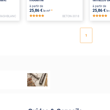
blanc
moderne
terrazzo b
à partir de
à partir de
25
,86
€
25
,86
€
*
le m²
le
RASHBLANC
BETON-3018
*****
*
1