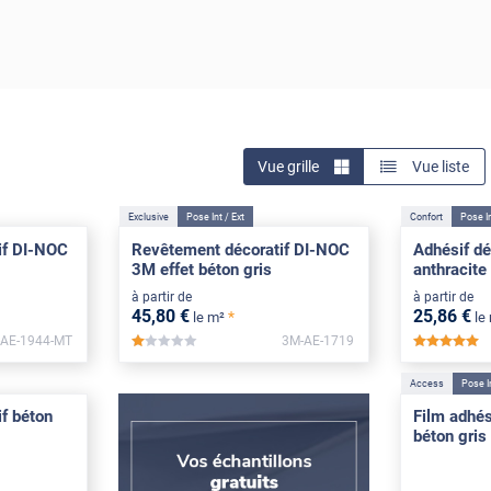
Vue grille
Vue liste
Exclusive
Pose Int / Ext
Confort
Pose I
if DI-NOC
Revêtement décoratif DI-NOC
Adhésif dé
3M effet béton gris
anthracite
à partir de
à partir de
45
,80
€
25
,86
€
*
le m²
le
AE-1944-MT
3M-AE-1719
*****
*
Access
Pose I
f béton
Film adhési
béton gris