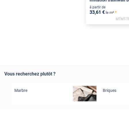
imitation trashwall 
à partir de
33
,61
€
*
le m²
MTMT-T
Vous recherchez plutôt ?
Marbre
Briques