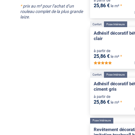
à partir de
25
,86
€
*
*
prix au m² pour l’achat d’un
le m²
rouleau complet de la plus grande
laize.
Confort
Pose Intérieure
Adhésif décoratif bé
clair
à partir de
25
,86
€
*
le m²
*****
Confort
Pose Intérieure
Adhésif décoratif bé
ciment gris
à partir de
25
,86
€
*
le m²
Pose Intérieure
Revêtement décorati