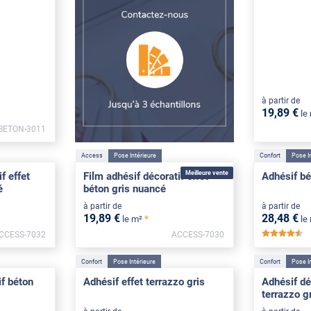
à partir de
19
,89
€
le
BETON-3011
Access
Pose Intérieure
Confort
Pose I
Meilleure vente
f effet
Film adhésif décoratif effet
Adhésif bé
é
béton gris nuancé
à partir de
à partir de
19
,89
€
28
,48
€
*
le m²
le
CCESS-7032
ACCESS-7030
**
Confort
Pose Intérieure
Confort
Pose I
f béton
Adhésif effet terrazzo gris
Adhésif dé
terrazzo g