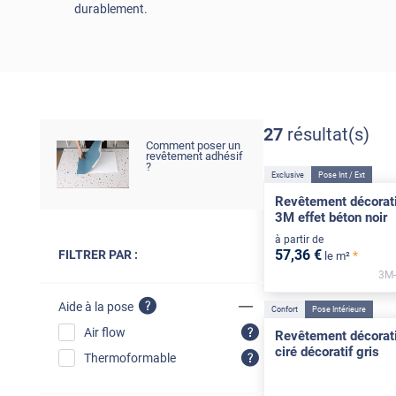
durablement.
27
résultat(s)
Comment poser un
revêtement adhésif
?
Exclusive
Pose Int / Ext
Revêtement décorat
3M effet béton noir
à partir de
57
,36
€
FILTRER PAR :
*
le m²
3M-
Aide à la pose
Confort
Pose Intérieure
Air flow
Revêtement décorati
ciré décoratif gris
Thermoformable