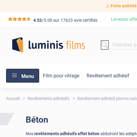
⚠️
Forte activité
Livraison offe
*****
4.52
/5.00 sur
17623
avis certifiés
Film pour vitrage
Revêtement adhésif
Menu
Accueil
Revêtements adhésifs
Revêtement adhésif pierres natu
Béton
Nos
revêtements adhésifs effet béton
séduiront les adept