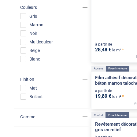
Couleurs
Gris
Marron
Noir
Multicouleur
à partir de
28
,48
€
*
le m²
Beige
Blanc
Access
Pose Intérieure
Film adhésif décorati
Finition
béton marron taloch
Mat
à partir de
19
,89
€
*
Brillant
le m²
A
Confort
Pose Intérieure
Gamme
Revêtement décorati
gris en relief