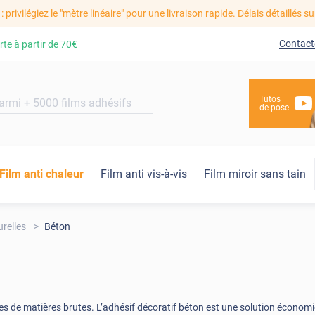
: privilégiez le "mètre linéaire" pour une livraison rapide. Délais détaillés su
Contact
rte à partir de
70€
Tutos
de pose
Film anti chaleur
Film anti vis-à-vis
Film miroir sans tain
relles
Béton
es de matières brutes. L’adhésif décoratif béton est une solution écono