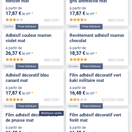
horizon mat
gris anthracite mat
à partir de
à partir de
17
,87
€
17
,87
€
*
*
le m²
le m²
MAT-2331
MAT-2334
*****
*****
Confort
Pose Intérieure
Confort
Pose Intérieure
Adhésif couleur marron
Revêtement adhésif marron
violet mat
chocolat
à partir de
à partir de
26
,37
€
18
,37
€
*
*
le m²
le m²
MAT-2336
MAT-2340
*****
*****
Confort
Pose Intérieure
Access
Pose Intérieure
Adhésif décoratif bleu
Film adhésif décoratif vert
canard mat
kaki militaire mat
à partir de
à partir de
17
,87
€
16
,48
€
*
*
le m²
le m²
MAT-2341
ACCESS-7002
*****
*****
Access
Pose Intérieure
Access
Pose Intérieure
Meilleure vente
Film adhésif décoratif bleu
Film adhésif décoratif vert
de prusse mat
forêt mat
à partir de
à partir de