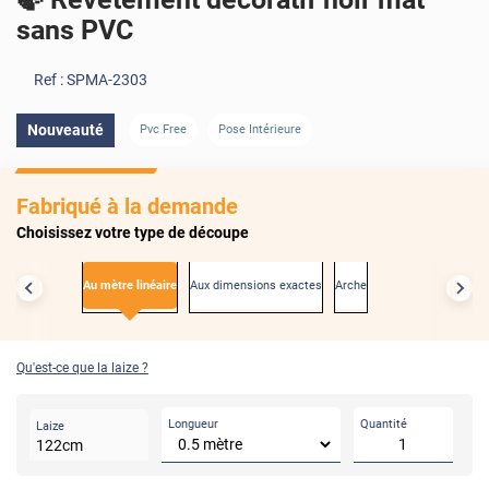
sans PVC
Ref :
SPMA-2303
Nouveauté
Pvc Free
Pose Intérieure
Fabriqué à la demande
Choisissez votre type de découpe
Au mètre linéaire
Aux dimensions exactes
Arche
Qu'est-ce que la laize ?
Longueur
Quantité
Laize
122
cm