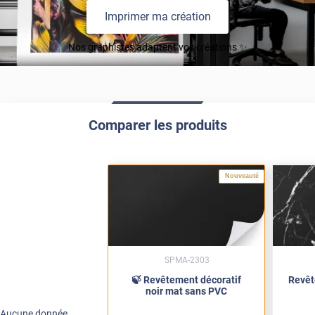
Imprimer ma création
Nos graphistes adaptent vos créations ✨
Comparer les produits
Nouveauté
SPMA-2303
🍃 Revêtement décoratif
Revêt
noir mat sans PVC
Aucune donnée