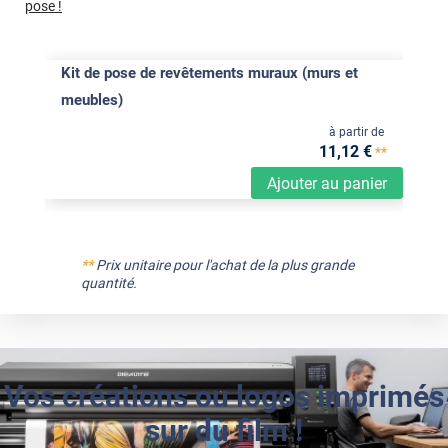
pose !
Kit de pose de revêtements muraux (murs et
meubles)
à partir de
11
,12
€
**
Ajouter au panier
**
Prix unitaire pour l'achat de la plus grande
quantité.
Vos créations ou logos imprimés
sur du film !