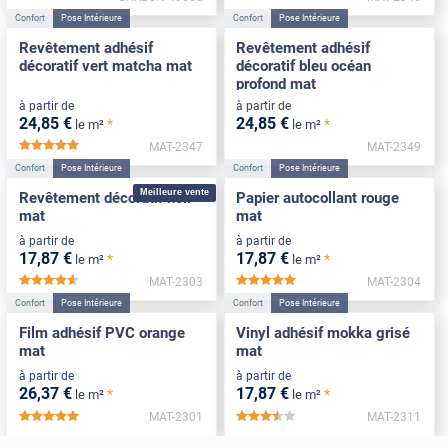
Confort
Pose Intérieure
Confort
Pose Intérieure
Revêtement adhésif
Revêtement adhésif
décoratif vert matcha mat
décoratif bleu océan
profond mat
à partir de
à partir de
24
,85
€
24
,85
€
*
*
le m²
le m²
MAT-2347
MAT-2349
*****
Confort
Pose Intérieure
Confort
Pose Intérieure
Meilleure vente
Revêtement décoratif noir
Papier autocollant rouge
mat
mat
à partir de
à partir de
17
,87
€
17
,87
€
*
*
le m²
le m²
MAT-2303
MAT-2304
*****
*****
Confort
Pose Intérieure
Confort
Pose Intérieure
Film adhésif PVC orange
Vinyl adhésif mokka grisé
mat
mat
à partir de
à partir de
26
,37
€
17
,87
€
*
*
le m²
le m²
MAT-2301
MAT-2311
*****
*****