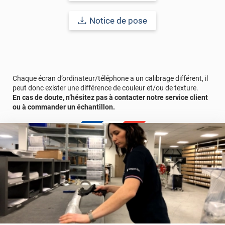
Avant la pose, assurez-vous de nettoyer soigneusement la
Notice de pose
surface pour un rendu parfait.
Redonnez vie à vos espaces avec ce revêtement alliant
esthétique, durabilité et écoresponsabilité.
Afin de vous rendre compte du rendu de ce revêtement adhésif
Chaque écran d’ordinateur/téléphone a un calibrage différent, il
dans votre intérieur, n’hésitez pas à commander un échantillon
peut donc exister une différence de couleur et/ou de texture.
gratuit.
En cas de doute, n’hésitez pas à contacter notre service client
ou à commander un échantillon.
Référence produit :
SPMA2303
.