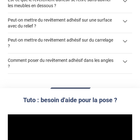
les meubles en dessous ?
Peut-on mettre du revêtement adhésif sur une surface
avec du relief ?
Peut-on mettre du revêtement adhésif sur du carrelage
?
Partir d'un coin et tirer assez fermement
Utiliser une solution de dépose pour annuler l'action de la
Comment poser du revêtement adhésif dans les angles
colle
?
S'aider d'un décapeur thermique : la colle va ramollir le film
faire appel à un
et la colle. Vous retirez beaucoup plus facilement le
«
poseur professionnel
revêtement adhésif.
Réussir la pose d'un revêtement adhésif dans les angles. »
Lisser la surface avec un enduit de lissage au préalable
Commander à la taille des carreaux et réappliquer un joint
propre par dessus
Tuto : besoin d'aide pour la pose ?