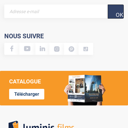
OK
NOUS SUIVRE
CATALOGUE
Télécharger
Lumi