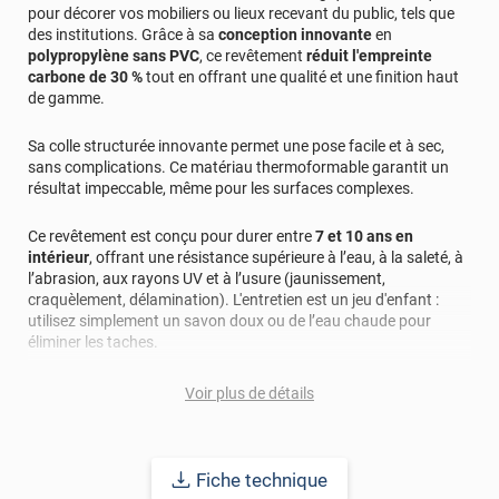
pour décorer vos mobiliers ou lieux recevant du public, tels que
des institutions. Grâce à sa
conception innovante
en
polypropylène sans PVC
, ce revêtement
réduit l'empreinte
carbone de 30 %
tout en offrant une qualité et une finition haut
de gamme.
Sa colle structurée innovante permet une pose facile et à sec,
sans complications. Ce matériau thermoformable garantit un
résultat impeccable, même pour les surfaces complexes.
Ce revêtement est conçu pour durer entre
7 et 10 ans en
intérieur
, offrant une résistance supérieure à l’eau, à la saleté, à
l’abrasion, aux rayons UV et à l’usure (jaunissement,
craquèlement, délamination). L'entretien est un jeu d'enfant :
utilisez simplement un savon doux ou de l’eau chaude pour
éliminer les taches.
Sécurité et écologie au cœur de sa conception
Voir plus de détails
Classement au feu B-S1-d0
(équivalent du M1) : sécurité accrue
pour les lieux publics. ;
Sans PVC
: aucune odeur désagréable et respect de
l’environnement.
Fiche technique