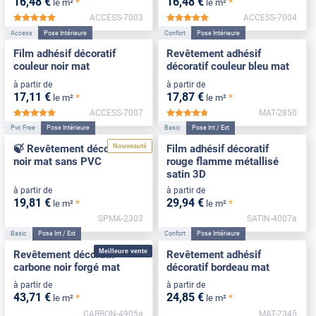
16
,48
€
16
,48
€
*
*
le m²
le m²
ACCESS-7003
ACCESS-7004
*****
*****
Access
Pose Intérieure
Confort
Pose Intérieure
Film adhésif décoratif
Revêtement adhésif
couleur noir mat
décoratif couleur bleu mat
à partir de
à partir de
17
,11
€
17
,87
€
*
*
le m²
le m²
ACCESS-7007
MAT-2850
*****
*****
Pvc Free
Pose Intérieure
Basic
Pose Int / Ext
Nouveauté
🍃 Revêtement décoratif
Film adhésif décoratif
noir mat sans PVC
rouge flamme métallisé
satin 3D
à partir de
à partir de
19
,81
€
29
,94
€
*
*
le m²
le m²
SPMA-2303
SATIN-4007a
Basic
Pose Int / Ext
Confort
Pose Intérieure
Meilleure vente
Revêtement décoratif
Revêtement adhésif
carbone noir forgé mat
décoratif bordeau mat
à partir de
à partir de
43
,71
€
24
,85
€
*
*
le m²
le m²
CARBON-4905a
MAT-2345