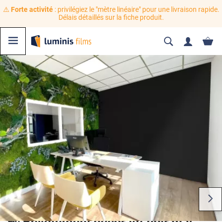
⚠️
Forte activité
: privilégiez le "mètre linéaire" pour une livraison rapide.
Délais détaillés sur la fiche produit.
🍃 Revêtement décoratif noir mat