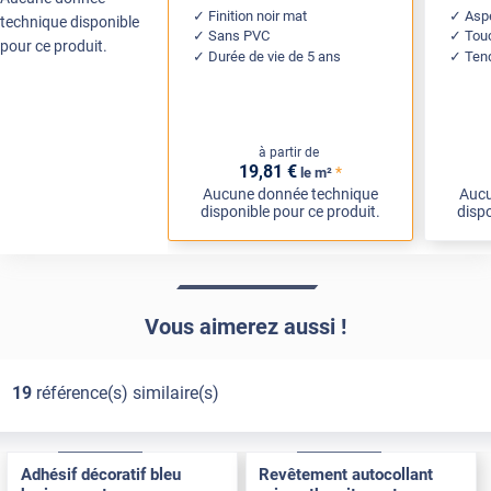
Finition noir mat
Aspe
technique disponible
Sans PVC
Tou
pour ce produit.
Durée de vie de 5 ans
Ten
à partir de
19
,81
€
*
le m²
Aucune donnée technique
Aucu
disponible pour ce produit.
dispo
Vous aimerez aussi !
19
référence(s) similaire(s)
Confort
Pose Intérieure
Confort
Pose Intérieure
Adhésif décoratif bleu
Revêtement autocollant