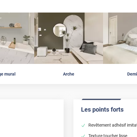
ge mural
Arche
Demi
Les points forts
Revêtement adhésif imita
Texture toucher lisse