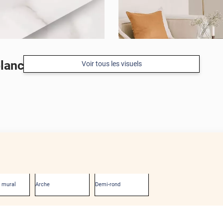
blanc minimaliste
Voir tous les visuels
APRÈS
 mural
Arche
Demi-rond