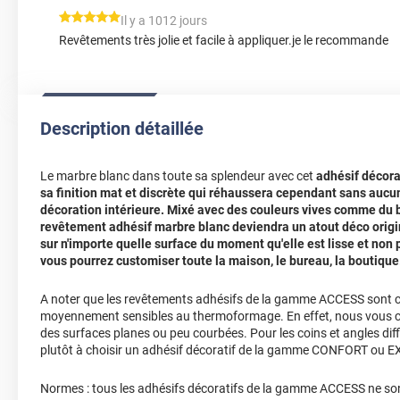
*****
Il y a 1012 jours
Revêtements très jolie et facile à appliquer.je le recommande
Description détaillée
Le marbre blanc dans toute sa splendeur avec cet
adhésif décora
sa finition mat et discrète qui réhaussera cependant sans aucun
décoration intérieure. Mixé avec des couleurs vives comme du b
revêtement adhésif marbre blanc
deviendra un atout déco origin
sur n'importe quelle surface du moment qu'elle est lisse et non 
vous pourrez customiser toute la maison, le bureau, la boutique.
A noter que les revêtements adhésifs de la gamme ACCESS sont
moyennement sensibles au thermoformage. En effet, nous vous cons
des surfaces planes ou peu courbées. Pour les coins et angles diff
plutôt à choisir un adhésif décoratif de la gamme CONFORT ou 
Normes : tous les adhésifs décoratifs de la gamme ACCESS ne so