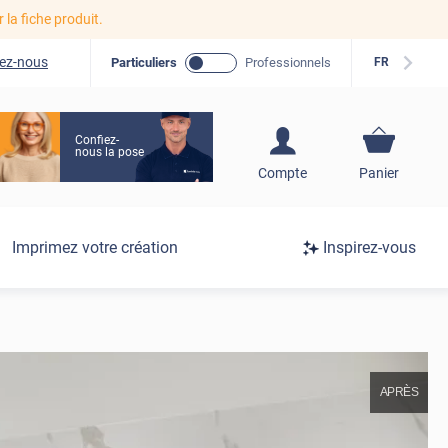
r la fiche produit.
ez-nous
Particuliers
Professionnels
FR
Confiez-
nous la pose
S'inscrire / Se
Compte
Panier
connecter
Connexion
Imprimez votre création
Inspirez-vous
/
Inscription
APRÈS