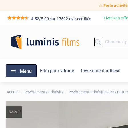
⚠️
Forte activité
Livraison offe
*****
4.52
/5.00 sur
17592
avis certifiés
Film pour vitrage
Revêtement adhésif
Menu
Accueil
Revêtements adhésifs
Revêtement adhésif pierres nature
AVANT