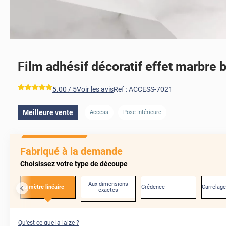
Film adhésif décoratif effet marbre 
*****
5.00
/ 5
Voir les avis
Ref :
ACCESS-7021
Meilleure vente
Access
Pose Intérieure
AVANT
Fabriqué à la demande
Choisissez votre type de découpe
Aux dimensions
Au mètre linéaire
Crédence
Carrelage
exactes
Qu'est-ce que la laize ?