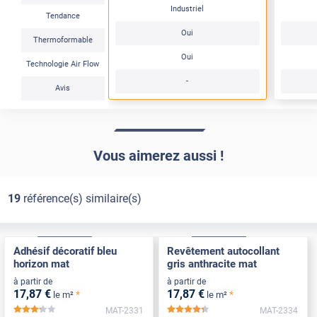
Industriel
Tendance
Oui
Thermoformable
Oui
Technologie Air Flow
-
Avis
Vous aimerez aussi !
19
référence(s) similaire(s)
Confort
Pose Intérieure
Confort
Pose Intérieure
Adhésif décoratif bleu
Revêtement autocollant
horizon mat
gris anthracite mat
à partir de
à partir de
17
,87
€
17
,87
€
*
*
le m²
le m²
MAT-2331
MAT-2334
*****
*****