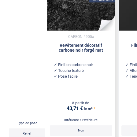
CARBON-4905a
Revêtement décoratif
Fi
carbone noir forgé mat
Finition carbone noir
Fini
Touché texturé
Alte
Pose facile
Tend
à partir de
43
,71
€
*
le m²
Intérieure / Extérieure
Type de pose
Non
Relief