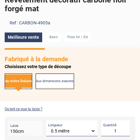
forgé mat
Ref :
CARBON-4905a
Meilleure vente
Basic
Pose Int / Ext
Fabriqué à la demande
Choisissez votre type de découpe
Au mètre linéaire
Aux dimensions exactes
Qu'est-ce que la laize ?
Longueur
Quantité
Laize
150
cm