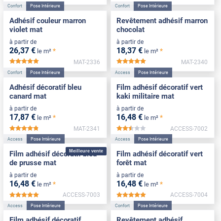
Confort
Pose Intérieure
Confort
Pose Intérieure
Adhésif couleur marron
Revêtement adhésif marron
violet mat
chocolat
à partir de
à partir de
26
,37
€
18
,37
€
*
*
le m²
le m²
MAT-2336
MAT-2340
*****
*****
Confort
Pose Intérieure
Access
Pose Intérieure
Adhésif décoratif bleu
Film adhésif décoratif vert
canard mat
kaki militaire mat
à partir de
à partir de
17
,87
€
16
,48
€
*
*
le m²
le m²
MAT-2341
ACCESS-7002
*****
*****
Access
Pose Intérieure
Access
Pose Intérieure
Meilleure vente
Film adhésif décoratif bleu
Film adhésif décoratif vert
de prusse mat
forêt mat
à partir de
à partir de
16
,48
€
16
,48
€
*
*
le m²
le m²
ACCESS-7003
ACCESS-7004
*****
*****
Access
Pose Intérieure
Confort
Pose Intérieure
Film adhésif décoratif
Revêtement adhésif