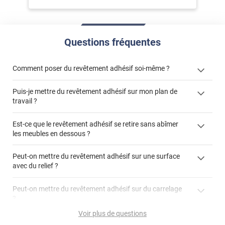
Questions fréquentes
Comment poser du revêtement adhésif soi-même ?
Puis-je mettre du revêtement adhésif sur mon plan de
« Comment poser un revêtement adhésif ? »
travail ?
Est-ce que le revêtement adhésif se retire sans abîmer
les meubles en dessous ?
"Peut-on installer du
Peut-on mettre du revêtement adhésif sur une surface
revêtement adhésif sur un plan de travail de cuisine ?"
avec du relief ?
Peut-on mettre du revêtement adhésif sur du carrelage
?
Partir d'un coin et tirer assez fermement
Voir plus de questions
Utiliser une solution de dépose pour annuler l'action de la
Comment poser du revêtement adhésif dans les angles