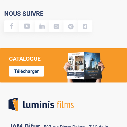
NOUS SUIVRE
CATALOGUE
Télécharger
Lumi
JAM Difus