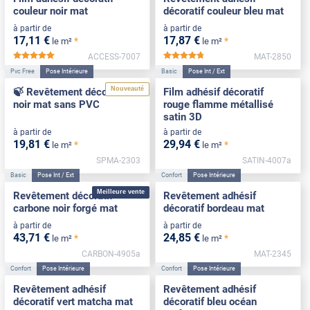
couleur noir mat
décoratif couleur bleu mat
à partir de
à partir de
17
,11
€
17
,87
€
*
*
le m²
le m²
ACCESS-7007
MAT-2850
*****
*****
Pvc Free
Pose Intérieure
Basic
Pose Int / Ext
Nouveauté
🍃 Revêtement décoratif
Film adhésif décoratif
noir mat sans PVC
rouge flamme métallisé
satin 3D
à partir de
à partir de
19
,81
€
29
,94
€
*
*
le m²
le m²
SPMA-2303
SATIN-4007a
Basic
Pose Int / Ext
Confort
Pose Intérieure
Meilleure vente
Revêtement décoratif
Revêtement adhésif
carbone noir forgé mat
décoratif bordeau mat
à partir de
à partir de
43
,71
€
24
,85
€
*
*
le m²
le m²
CARBON-4905a
MAT-2345
Confort
Pose Intérieure
Confort
Pose Intérieure
Revêtement adhésif
Revêtement adhésif
décoratif vert matcha mat
décoratif bleu océan