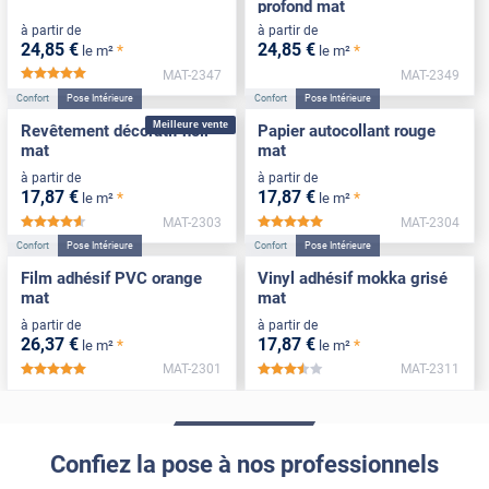
profond mat
à partir de
à partir de
24
,85
€
24
,85
€
*
*
le m²
le m²
MAT-2347
MAT-2349
*****
Confort
Pose Intérieure
Confort
Pose Intérieure
Meilleure vente
Revêtement décoratif noir
Papier autocollant rouge
mat
mat
à partir de
à partir de
17
,87
€
17
,87
€
*
*
le m²
le m²
MAT-2303
MAT-2304
*****
*****
Confort
Pose Intérieure
Confort
Pose Intérieure
Film adhésif PVC orange
Vinyl adhésif mokka grisé
mat
mat
à partir de
à partir de
26
,37
€
17
,87
€
*
*
le m²
le m²
MAT-2301
MAT-2311
*****
*****
Confiez la pose à nos professionnels