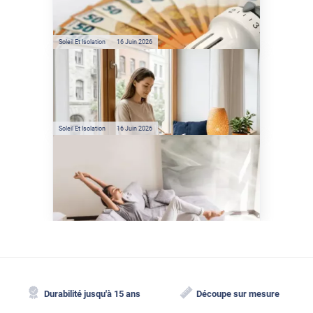
sont les économies d’énergie
réelles ?
Soleil Et Isolation
16 Juin 2026
Préservez votre logement de
la chaleur : les conseils de
Jamy de C'est Pas Sorcier
Soleil Et Isolation
16 Juin 2026
Comment protéger sa
maison de la chaleur sans
climatisation ?
Durabilité jusqu'à 15 ans
Découpe sur mesure