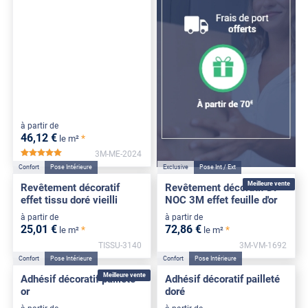
à partir de
46
,12
€
*
le m²
3M-ME-2024
*****
Confort
Pose Intérieure
Exclusive
Pose Int / Ext
Meilleure vente
Revêtement décoratif
Revêtement décoratif DI-
effet tissu doré vieilli
NOC 3M effet feuille d'or
à partir de
à partir de
25
,01
€
72
,86
€
*
*
le m²
le m²
TISSU-3140
3M-VM-1692
Confort
Pose Intérieure
Confort
Pose Intérieure
Meilleure vente
Adhésif décoratif pailleté
Adhésif décoratif pailleté
or
doré