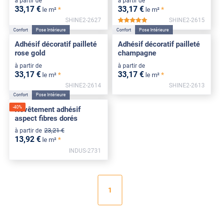
à partir de
à partir de
33
,17
€
33
,17
€
*
*
le m²
le m²
SHINE2-2627
SHINE2-2615
*****
Confort
Pose Intérieure
Confort
Pose Intérieure
Adhésif décoratif pailleté
Adhésif décoratif pailleté
rose gold
champagne
à partir de
à partir de
33
,17
€
33
,17
€
*
*
le m²
le m²
SHINE2-2614
SHINE2-2613
Confort
Pose Intérieure
-
40
%
Revêtement adhésif
aspect fibres dorés
23
,21
€
à partir de
13
,92
€
*
le m²
INDUS-2731
1