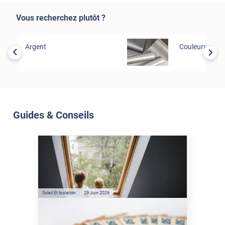
Vous recherchez plutôt ?
Argent
Couleurs
Guides & Conseils
Soleil Et Isolation
07 Juil. 2026
Véranda et Velux : Comment
bloquer jusqu'à 80% de
l'énergie solaire sans
climatisation ?
Soleil Et Isolation
29 Juin 2026
Film anti-chaleur : quelles