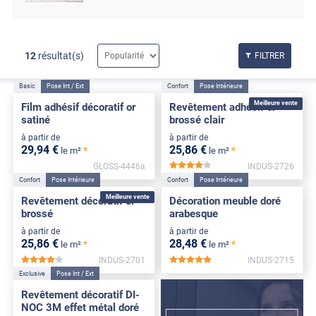
12
résultat(s)
FILTRER
Basic
Pose Int / Ext
Confort
Pose Intérieure
Meilleure vente
Film adhésif décoratif or
Revêtement adhésif or
satiné
brossé clair
à partir de
à partir de
29
,94
€
25
,86
€
*
*
le m²
le m²
GLOSS-4446a
INDUS-2726
*****
Confort
Pose Intérieure
Confort
Pose Intérieure
Meilleure vente
Revêtement décoratif or
Décoration meuble doré
brossé
arabesque
à partir de
à partir de
25
,86
€
28
,48
€
*
*
le m²
le m²
INDUS-2701
INDUS-2715
*****
*****
Exclusive
Pose Int / Ext
Revêtement décoratif DI-
NOC 3M effet métal doré