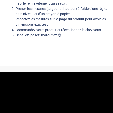
habiller en revêtement tasseaux ;
Prenez les mesures (largeur et hauteur) à l’aide d’une règle,
d’un niveau et d’un crayon à papier ;
Reportez les mesures sur la
page du produit
pour avoir les
dimensions exactes ;
Commandez votre produit et réceptionnez le chez vous ;
Déballez, posez, marouflez 😊