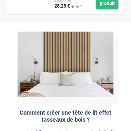
à partir de
produit
28
,25
€
*
le m²
Comment créer une tête de lit effet
tasseaux de bois ?