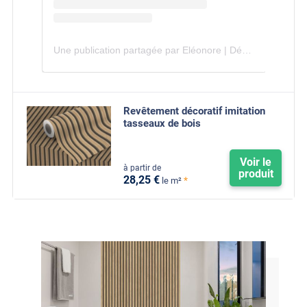
Une publication partagée par Eléonore | Déco & DIY 👑 📍Lyon (@montoutmontoit)
Revêtement décoratif imitation
tasseaux de bois
Voir le
à partir de
produit
28
,25
€
*
le m²