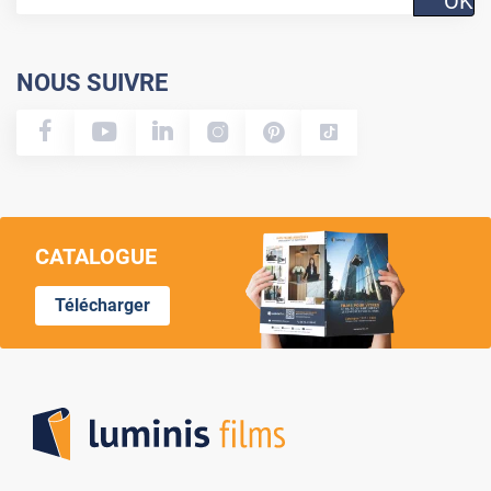
OK
NOUS SUIVRE
CATALOGUE
Télécharger
Lumi