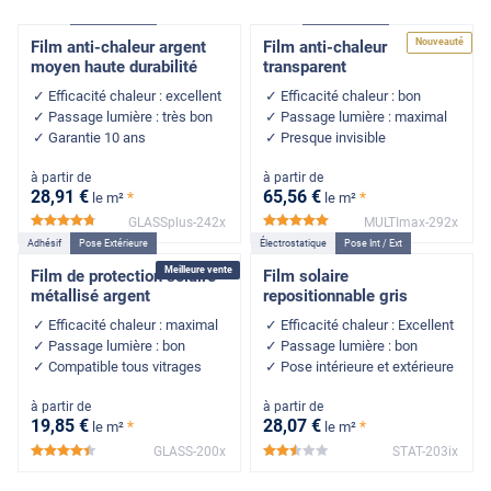
Adhésif
Pose Extérieure
Adhésif
Pose Extérieure
Nouveauté
Film anti-chaleur argent
Film anti-chaleur
moyen haute durabilité
transparent
Efficacité chaleur : excellent
Efficacité chaleur : bon
Passage lumière : très bon
Passage lumière : maximal
Garantie 10 ans
Presque invisible
à partir de
à partir de
28
,91
€
65
,56
€
*
*
le m²
le m²
GLASSplus-242x
MULTImax-292x
*****
*****
Adhésif
Pose Extérieure
Électrostatique
Pose Int / Ext
Meilleure vente
Film de protection solaire
Film solaire
métallisé argent
repositionnable gris
Efficacité chaleur : maximal
Efficacité chaleur : Excellent
Passage lumière : bon
Passage lumière : bon
Compatible tous vitrages
Pose intérieure et extérieure
à partir de
à partir de
19
,85
€
28
,07
€
*
*
le m²
le m²
GLASS-200x
STAT-203ix
*****
*****