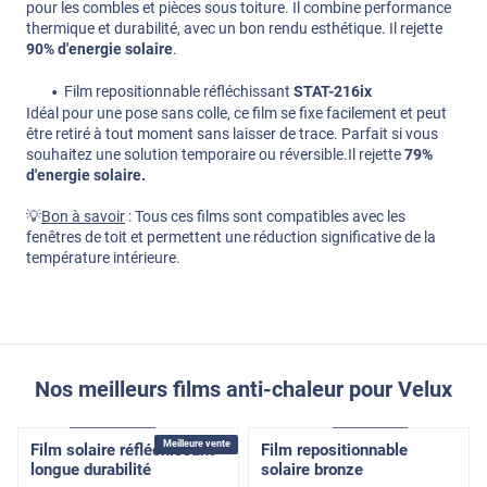
pour les combles et pièces sous toiture. Il combine performance
thermique et durabilité, avec un bon rendu esthétique. Il rejette
90% d'energie solaire
.
Film repositionnable réfléchissant
STAT-216ix
Idéal pour une pose sans colle, ce film se fixe facilement et peut
être retiré à tout moment sans laisser de trace. Parfait si vous
souhaitez une solution temporaire ou réversible.Il rejette
79%
d'energie solaire.
💡
Bon à savoir
: Tous ces films sont compatibles avec les
fenêtres de toit et permettent une réduction significative de la
température intérieure.
Nos meilleurs films anti-chaleur pour Velux
Adhésif
Pose Extérieure
Électrostatique
Pose Int / Ext
Meilleure vente
Film solaire réfléchissant
Film repositionnable
longue durabilité
solaire bronze