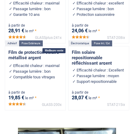
Efficacité chaleur : maximal
Efficacité chaleur : excellent
Passage lumière : bon
Passage lumière : bon
Garantie 10 ans
Protection saisonnière
à partir de
à partir de
28
,91
€
24
,06
€
*
*
le m²
le m²
GLASSplus-241x
STAT-208ix
*****
*****
Adhésif
Pose Extérieure
Électrostatique
Pose Int / Ext
Meilleure vente
Film de protection solaire
Film solaire
métallisé argent
repositionnable
réfléchissant argent
Efficacité chaleur : maximal
Efficacité chaleur : Excellent
Passage lumière : bon
Passage lumière : moyen
Compatible tous vitrages
Support repositionnable
à partir de
à partir de
19
,85
€
28
,07
€
*
*
le m²
le m²
GLASS-200x
STAT-215ix
*****