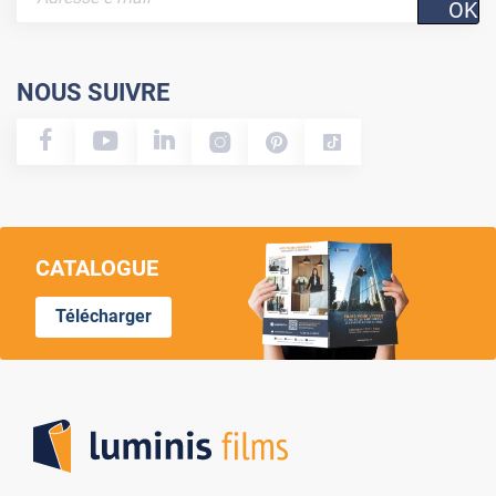
OK
NOUS SUIVRE
CATALOGUE
Télécharger
Lumi