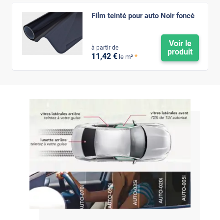
Film teinté pour auto Noir foncé
Voir le
à partir de
produit
11
,42
€
*
le m²