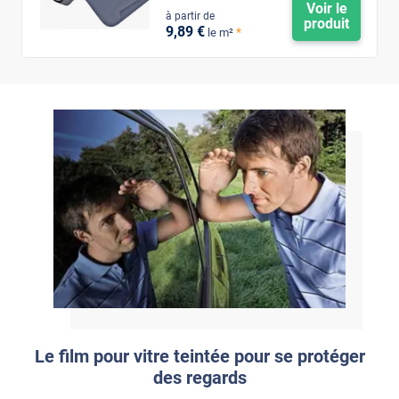
Voir le
à partir de
produit
9
,89
€
*
le m²
Le film pour vitre teintée pour se protéger
des regards