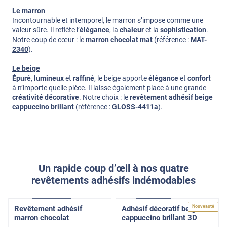
Le marron
Incontournable et intemporel, le marron s’impose comme une
valeur sûre. Il reflète l’
élégance
, la
chaleur
et la
sophistication
.
Notre coup de cœur : le
marron chocolat mat
(référence :
MAT-
2340
).
Le beige
Épuré
,
lumineux
et
raffiné
, le beige apporte
élégance
et
confort
à n’importe quelle pièce. Il laisse également place à une grande
créativité décorative
. Notre choix : le
revêtement adhésif beige
cappuccino brillant
(référence :
GLOSS-4411a
).
Un rapide coup d’œil à nos quatre
revêtements adhésifs indémodables
Confort
Pose Intérieure
Basic
Pose Int / Ext
Nouveauté
Revêtement adhésif
Adhésif décoratif beige
marron chocolat
cappuccino brillant 3D