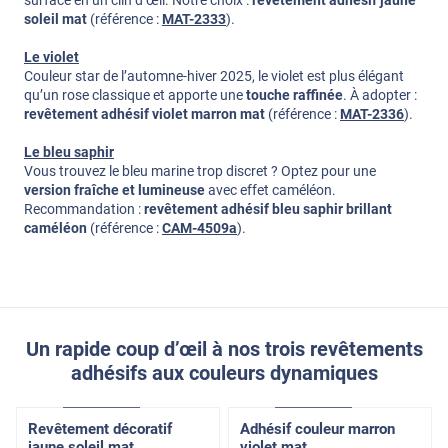
soleil mat
(référence :
MAT-2333
).
Le violet
Couleur star de l’automne-hiver 2025, le violet est plus élégant
qu’un rose classique et apporte une
touche raffinée
. À adopter :
revêtement adhésif violet marron mat
(référence :
MAT-2336
).
Le bleu saphir
Vous trouvez le bleu marine trop discret ? Optez pour une
version fraîche et lumineuse
avec effet caméléon.
Recommandation :
revêtement adhésif bleu saphir brillant
caméléon
(référence :
CAM-4509a
).
Un rapide coup d’œil à nos trois revêtements
adhésifs aux couleurs dynamiques
Confort
Pose Intérieure
Confort
Pose Intérieure
Revêtement décoratif
Adhésif couleur marron
jaune soleil mat
violet mat