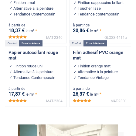
Finition : mat
Finition cappuccino brillant
Alternative à la peinture
Toucher lisse
Tendance Contemporain
Tendance contemporain
à partir de
à partir de
18
,37
€
20
,86
€
*
*
le m²
le m²
MAT-2340
GLOSS-4411a
*****
Confort
Pose Intérieure
Confort
Pose Intérieure
Papier autocollant rouge
Film adhésif PVC orange
mat
mat
Finition rouge uni
Finition orange mat
Alternative à la peinture
Alternative à la peinture
Tendance Contemporain
Tendance Vintage
à partir de
à partir de
17
,87
€
26
,37
€
*
*
le m²
le m²
MAT-2304
MAT-2301
*****
*****