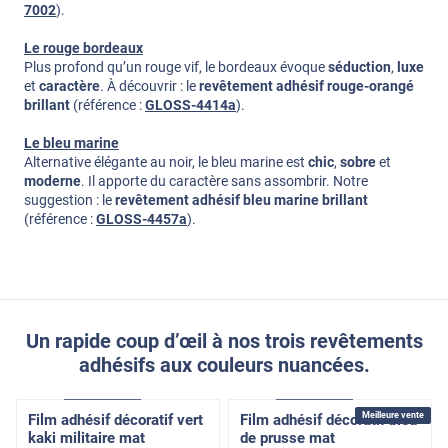
7002
).
Le rouge bordeaux
Plus profond qu’un rouge vif, le bordeaux évoque
séduction
,
luxe
et
caractère
. À découvrir : le
revêtement adhésif rouge-orangé
brillant
(référence :
GLOSS-4414a
).
Le bleu marine
Alternative élégante au noir, le bleu marine est
chic
,
sobre
et
moderne
. Il apporte du caractère sans assombrir. Notre
suggestion : le
revêtement adhésif bleu marine brillant
(référence :
GLOSS-4457a
).
Un rapide coup d’œil à nos trois revêtements
adhésifs aux couleurs nuancées.
Access
Pose Intérieure
Access
Pose Intérieure
Meilleure vente
Film adhésif décoratif vert
Film adhésif décoratif bleu
kaki militaire mat
de prusse mat