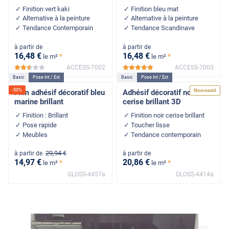
Finition vert kaki
Finition bleu mat
Alternative à la peinture
Alternative à la peinture
Tendance Contemporain
Tendance Scandinave
à partir de
à partir de
16
,48
€
16
,48
€
*
*
le m²
le m²
ACCESS-7002
ACCESS-7003
*****
*****
Basic
Pose Int / Ext
Basic
Pose Int / Ext
-
50
%
Nouveauté
Film adhésif décoratif bleu
Adhésif décoratif noir
marine brillant
cerise brillant 3D
Finition : Brillant
Finition noir cerise brillant
Pose rapide
Toucher lisse
Meubles
Tendance contemporain
29
,94
€
à partir de
à partir de
14
,97
€
20
,86
€
*
*
le m²
le m²
GLOSS-4457a
GLOSS-4414a