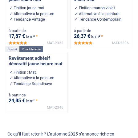
Finition jaune mat
Finition marron violet
Alternative à la peinture
Alternative à la peinture
Tendance Vintage
Tendance Contemporain
à partir de
à partir de
17
,87
€
26
,37
€
*
*
le m²
le m²
MAT-2333
MAT-2336
*****
*****
Confort
Pose Intérieure
Revêtement adhésif
décoratif jaune beurre mat
Finition : Mat
Alternative à la peinture
Tendance Scandinave
à partir de
24
,85
€
*
le m²
MAT-2346
Ce qu’il faut retenir ? L’automne 2025 s’annonce riche en