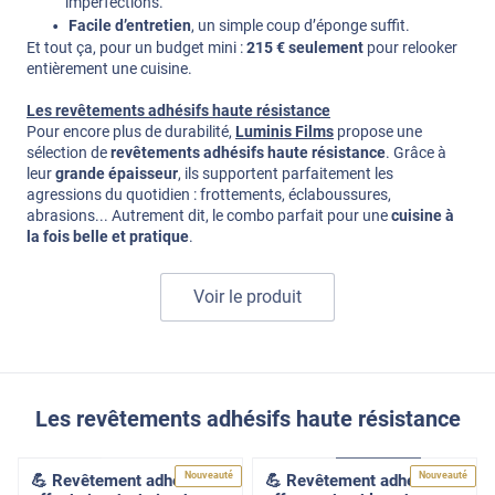
imperfections.
Facile d’entretien
, un simple coup d’éponge suffit.
Et tout ça, pour un budget mini :
215 € seulement
pour relooker
entièrement une cuisine.
Les revêtements adhésifs haute résistance
Pour encore plus de durabilité,
Luminis Films
propose une
sélection de
revêtements adhésifs haute résistance
. Grâce à
leur
grande épaisseur
, ils supportent parfaitement les
agressions du quotidien : frottements, éclaboussures,
abrasions... Autrement dit, le combo parfait pour une
cuisine à
la fois belle et pratique
.
Voir le produit
Les revêtements adhésifs haute résistance
High Resistant
High Resistant
Pose Intérieure
Nouveauté
Nouveauté
💪 Revêtement adhésif
💪 Revêtement adhésif