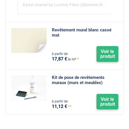
A post shared by Luminis Films (@luminis.films)
Revêtement mural blanc cassé
mat
Voir le
à partir de
produit
17
,87
€
*
le m²
Kit de pose de revêtements
muraux (murs et meubles)
Voir le
à partir de
produit
11
,12
€
**