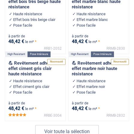
effet bois très beige haute
effet marbre blanc haute
résistance
résistance
Haute résistance
Haute résistance
Effet bois très beige clair
Effet marbre blanc
Pose facile
Pose facile
à partir de
à partir de
48
,42
€
48
,42
€
*
*
le m²
le m²
RRB1-2052
RRMB-2830
High Resistant
Pose Intérieure
High Resistant
Pose Intérieure
Nouveauté
Nouveauté
💪 Revêtement adhésif
💪 Revêtement adhésif
effet ciment gris clair
effet marbre noir haute
haute résistance
résistance
Haute résistance
Haute résistance
Effet ciment gris clair
Effet marbre noir
Pose facile
Pose facile
à partir de
à partir de
48
,42
€
48
,42
€
*
*
le m²
le m²
RRBE-3004
RRMB-2832
*****
Voir toute la sélection