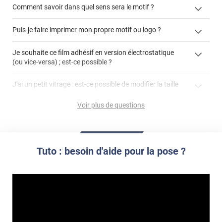
Comment savoir dans quel sens sera le motif ?
enlever un film adhésif pour vitre
Puis-je faire imprimer mon propre motif ou logo ?
cet article
enlever et stocker
cet
votre film électrostatique pour vitre
films à
Je souhaite ce film adhésif en version électrostatique
article
personnaliser
(ou vice-versa) ; est-ce possible ?
demander un devis de pose
faire un devis
J'ai un petit vitrage : est-ce possible de modifier la taille
du motif pour l'adapter ?
Voir plus de questions
impression personnalisée
film à personnaliser
Tuto : besoin d'aide pour la pose ?