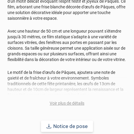
d'un motif délicat évoquant l'esprit festif et joyeux de Pâques. Ce
film, arborant une frise blanche décorée d'œufs de Pâques, offre
une solution décorative idéale pour apporter une touche
saisonnière à votre espace.
Avec une hauteur de 50 cm et une longueur pouvant s'étendre
jusqu'à 30 mètres, ce film statique s'adapte à une variété de
surfaces vitrées, des fenêtres aux portes en passant par les
cloisons. Sa taille généreuse permet une application aisée sur de
grands espaces ou sur plusieurs surfaces, offrant ainsi une
flexibilité dans la décoration de votre intérieur ou de votre vitrine.
Le motif de la frise d'œufs de Pâques, ajoutera une note de
gaieté et de fraîcheur à votre environnement. Symboles
traditionnels de cette fête printanière, les œufs de 13cm de
hauteur et de 10cm de largeur représentent la renaissance et la
fécondité, apportant une atmosphère festive.
Voir plus de détails
L'un des principaux avantages de ce film pour vitrage est sa
nature électrostatique, ce qui facilite grandement son
application et son retrait. Sans besoin de colle, il se fixe
facilement sur la surface vitrée et peut être retiré sans laisser de
Notice de pose
résidus, permettant ainsi une décoration éphémère et