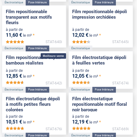
Électrostatique
Pose Intérieure
Électrostatique
Pose Intérieure
Film repositionnable
Film repositionnable dépoli
transparent aux motifs
impression orchidées
fleuris
à partir de
à partir de
11
,60
€
12
,02
€
*
*
le m²
le m²
STAT-640i
STAT-645i
*****
*****
Électrostatique
Pose Intérieure
Électrostatique
Meilleure vente
Film repositionnable dépoli
Film électrostatique dépoli
bambous réalistes
à feuilles vertes
à partir de
à partir de
12
,85
€
12
,05
€
*
*
le m²
le m²
STAT-642i
STAT-674i
*****
*****
Électrostatique
Pose Intérieure
Électrostatique
Pose Intérieure
Film électrostatique dépoli
Film électrostatique
à motifs petites fleurs
repositionnable motif floral
colorées
noir baroque
à partir de
à partir de
10
,51
€
12
,19
€
*
*
le m²
le m²
STAT-676i
STAT-669i
*****
*****
Électrostatique
Pose Intérieure
Électrostatique
Pose Intérieure