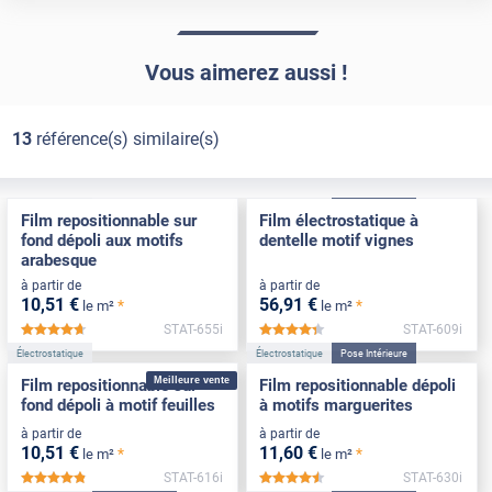
Vous aimerez aussi !
13
référence(s) similaire(s)
Électrostatique
Électrostatique
Pose Intérieure
Film repositionnable sur
Film électrostatique à
fond dépoli aux motifs
dentelle motif vignes
arabesque
à partir de
à partir de
10
,51
€
56
,91
€
*
*
le m²
le m²
STAT-655i
STAT-609i
*****
*****
Électrostatique
Électrostatique
Pose Intérieure
Meilleure vente
Film repositionnable sur
Film repositionnable dépoli
fond dépoli à motif feuilles
à motifs marguerites
à partir de
à partir de
10
,51
€
11
,60
€
*
*
le m²
le m²
STAT-616i
STAT-630i
*****
*****