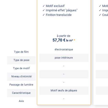
Motif exclusif
Mot
Imprimé effet "pâques"
Impr
Finition translucide
Coul
à partir de
57
,70
€
*
le m²
électrostatique
Type de film
pose intérieure
Type de pose
-
Type de motif
-
Niveau d'intimité
-
Passage de lumière
Motif œufs de pâques
Caractéristique
-
Avis