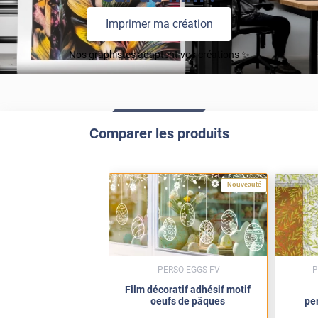
Imprimer ma création
Nos graphistes adaptent vos créations ✨
Comparer les produits
Nouveauté
PERSO-EGGS-FV
P
Film décoratif adhésif motif
oeufs de pâques
pe