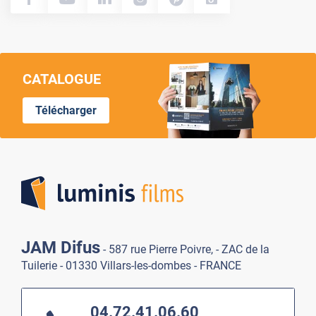
CATALOGUE
Télécharger
Lumi
JAM Difus
- 587 rue Pierre Poivre, - ZAC de la
Tuilerie - 01330 Villars-les-dombes - FRANCE
04.72.41.06.60