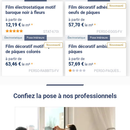
Nouveauté
Film électrostatique motif
Film décoratif adhésif motif
baroque noir à fleurs
oeufs de pâques
à partir de
à partir de
12
,19
€
57
,70
€
*
*
le m²
le m²
STAT-670i
PERSO-EGGS-FV
*****
Électrostatique
Pose Intérieure
Électrostatique
Pose Intérieure
Nouveauté
Nouveauté
Film décoratif motif lapins
Film décoratif ambiance
de pâques colorés
pâques
à partir de
à partir de
63
,46
€
57
,69
€
*
*
le m²
le m²
PERSO-RABBITS-FV
PERSO-PAQUES2-FV
*****
Confiez la pose à nos professionnels