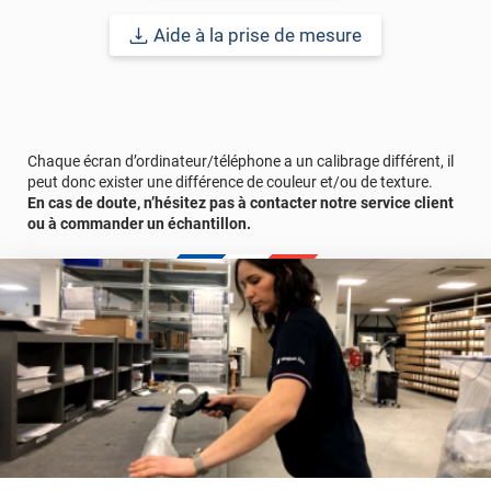
saisonnière en toute simplicité. Ce film peut également être
adhésif.
Aide à la prise de mesure
Outre son aspect décoratif, ce film adhésif offre également des
fonctionnalités pratiques. En plus de dissimuler partiellement la
vue depuis l'extérieur, il filtre la lumière entrante, créant ainsi une
ambiance agréable à l'intérieur.
Chaque écran d’ordinateur/téléphone a un calibrage différent, il
peut donc exister une différence de couleur et/ou de texture.
Pour une pose optimale, il est recommandé de nettoyer
En cas de doute, n’hésitez pas à contacter notre service client
soigneusement la surface de la paroi vitrée avant l'application du
ou à commander un échantillon.
film, afin d'assurer une adhérence optimale et d'éviter la
formation de bulles ou de plis.
Le terme "laize" est équivalent à la hauteur.
Référence produit :
PERSOEGGSFV
.