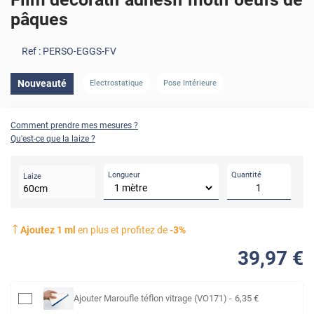
pâques
Ref :
PERSO-EGGS-FV
Nouveauté
Electrostatique
Pose Intérieure
Comment prendre mes mesures ?
Qu'est-ce que la laize ?
Longueur
Quantité
Laize
60
cm
Ajoutez
1
ml
en plus et profitez de
-
3
%
39
,97
€
Ajouter
Maroufle téflon vitrage (VO171)
-
6
,35
€