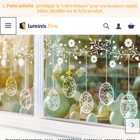
⚠️
Forte activité
: privilégiez le "mètre linéaire" pour une livraison rapide.
Délais détaillés sur la fiche produit.
Film décoratif adhésif motif oeufs de