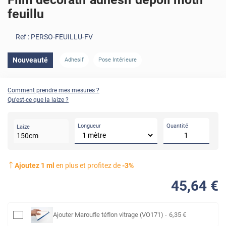
feuillu
Ref :
PERSO-FEUILLU-FV
AVANT
APRÈS
Nouveauté
Adhesif
Pose Intérieure
Comment prendre mes mesures ?
Qu'est-ce que la laize ?
Longueur
Quantité
Laize
150
cm
Ajoutez
1
ml
en plus et profitez de
-
3
%
45
,64
€
Ajouter
Maroufle téflon vitrage (VO171)
-
6
,35
€