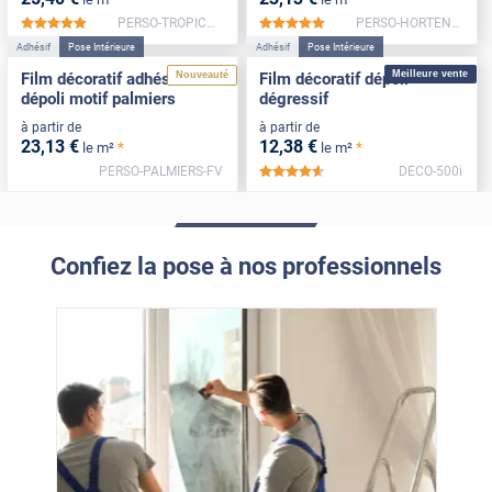
PERSO-TROPICALES-FV
PERSO-HORTENSE-FV
*****
*****
Adhésif
Pose Intérieure
Adhésif
Pose Intérieure
Meilleure vente
Nouveauté
Film décoratif adhésif
Film décoratif dépoli
dépoli motif palmiers
dégressif
à partir de
à partir de
23
,13
€
12
,38
€
*
*
le m²
le m²
PERSO-PALMIERS-FV
DECO-500i
*****
Confiez la pose à nos professionnels