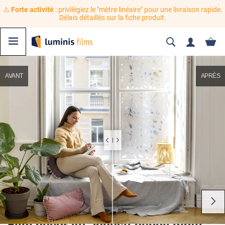
⚠️
Forte activité
: privilégiez le "mètre linéaire" pour une livraison rapide.
Délais détaillés sur la fiche produit.
AVANT
APRÈS
Film décoratif adhésif dépoli motif