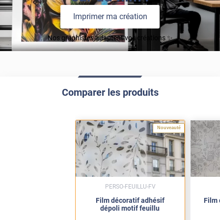
Imprimer ma création
Nos graphistes adaptent vos créations ✨
Comparer les produits
Nouveauté
PERSO-FEUILLU-FV
Film décoratif adhésif
Film 
dépoli motif feuillu