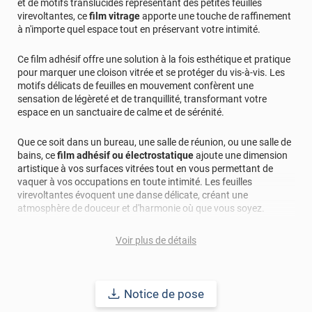
et de motifs translucides représentant des petites feuilles
virevoltantes, ce
film vitrage
apporte une touche de raffinement
à n'importe quel espace tout en préservant votre intimité.
Ce film adhésif offre une solution à la fois esthétique et pratique
pour marquer une cloison vitrée et se protéger du vis-à-vis. Les
motifs délicats de feuilles en mouvement confèrent une
sensation de légèreté et de tranquillité, transformant votre
espace en un sanctuaire de calme et de sérénité.
Que ce soit dans un bureau, une salle de réunion, ou une salle de
bains, ce
film adhésif ou électrostatique
ajoute une dimension
artistique à vos surfaces vitrées tout en vous permettant de
vaquer à vos occupations en toute intimité. Les feuilles
virevoltantes évoquent une danse délicate, créant une
atmosphère de douceur et d'harmonie où que vous soyez.
Son fini dépoli offre également un équilibre subtil entre
Voir plus de détails
translucidité et intimité, en filtrant la lumière naturelle tout en
bloquant les regards indiscrets. Ainsi, vous pouvez profiter de la
luminosité de votre espace tout en préservant votre confort et
votre confidentialité.
Notice de pose