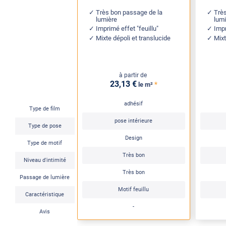
Très bon passage de la
Trè
lumière
lum
Imprimé effet "feuillu"
Impr
Mixte dépoli et translucide
Mixt
à partir de
23
,13
€
*
le m²
adhésif
Type de film
pose intérieure
Type de pose
Design
Type de motif
Très bon
Niveau d'intimité
Très bon
Passage de lumière
Motif feuillu
Caractéristique
-
Avis