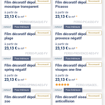
Nouveauté
Nouveauté
Film décoratif dépoli motif
Film décoratif dépoli motif
mosaïque transparent
Picasso
à partir de
à partir de
23
,13
€
23
,13
€
*
*
le m²
le m²
PERSO-MOSAIQUE-FV
PERSO-PICASSO-FV
Adhésif
Pose Intérieure
Adhésif
Pose Intérieure
Nouveauté
Nouveauté
Film décoratif dépoli motif
Film décoratif dépoli motif
plage
provence négatif
à partir de
à partir de
23
,13
€
23
,13
€
*
*
le m²
le m²
PERSO-PLAGE-FV
PERSO-PROVENCE-NEG-FV
Adhésif
Pose Intérieure
Adhésif
Pose Intérieure
Nouveauté
Nouveauté
Film décoratif dépoli motif
Film décoratif dépoli motif
spring négatif
visages one-line
à partir de
à partir de
23
,13
€
23
,13
€
*
*
le m²
le m²
PERSO-SPRING-NEG-FV
PERSO-VISAGES-FV
*****
Adhésif
Pose Intérieure
Adhésif
Pose Extérieure
Nouveauté
Nouveauté
Film décoratif dépoli motif
Film décoratif oiseaux
zoo
anticollision