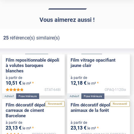
Vous aimerez aussi !
25
référence(s) similaire(s)
Électrostatique
Pose Intérieure
Adhésif
Pose Int / Ext
Film repositionnable dépoli
Film vitrage opacifiant
à volutes baroques
jaune clair
blanches
à partir de
à partir de
10
,51
€
12
,18
€
*
*
le m²
le m²
STAT-648i
OPAQ-1120ix
*****
Adhésif
Pose Intérieure
Adhésif
Pose Intérieure
Nouveauté
Nouveauté
Film décoratif dépoli
Film décoratif dépoli motif
carreaux de ciment
animaux de la forêt
Barcelone
à partir de
à partir de
23
,13
€
23
,13
€
*
*
le m²
le m²