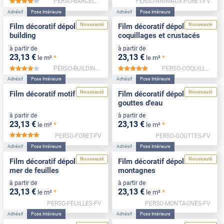
PERSO-BARCELONE-NEG-FV
PERSO-ANIMAUX-FORET-FV
*****
Adhésif
Pose Intérieure
Adhésif
Pose Intérieure
Nouveauté
Nouveauté
Film décoratif dépoli motif
Film décoratif dépoli motif
building
coquillages et crustacés
à partir de
à partir de
23
,13
€
23
,13
€
*
*
le m²
le m²
PERSO-BUILDING-FV
PERSO-COQUILLAGES-FV
*****
*****
Adhésif
Pose Intérieure
Adhésif
Pose Intérieure
Nouveauté
Nouveauté
Film décoratif motif forêt
Film décoratif dépoli motif
gouttes d'eau
à partir de
à partir de
23
,13
€
23
,13
€
*
*
le m²
le m²
PERSO-FORET-FV
PERSO-GOUTTES-FV
*****
Adhésif
Pose Intérieure
Adhésif
Pose Intérieure
Nouveauté
Nouveauté
Film décoratif dépoli motif
Film décoratif dépoli motif
mer de feuilles
montagnes
à partir de
à partir de
23
,13
€
23
,13
€
*
*
le m²
le m²
PERSO-FEUILLES-FV
PERSO-MONTAGNES-FV
Adhésif
Pose Intérieure
Adhésif
Pose Intérieure