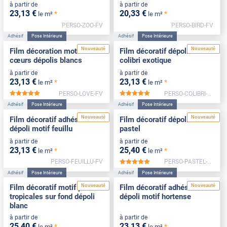
à partir de
à partir de
23
,13
€
20
,33
€
*
*
le m²
le m²
PERSO-ZOO-FV
PERSO-BIRD-FV
Adhésif
Pose Intérieure
Adhésif
Pose Intérieure
Nouveauté
Nouveauté
Film décoration motif
Film décoratif dépoli motif
cœurs dépolis blancs
colibri exotique
à partir de
à partir de
23
,13
€
23
,13
€
*
*
le m²
le m²
PERSO-LOVE-FV
PERSO-COLIBRI-FV
*****
*****
Adhésif
Pose Intérieure
Adhésif
Pose Intérieure
Nouveauté
Nouveauté
Film décoratif adhésif
Film décoratif dépoli motif
dépoli motif feuillu
pastel
à partir de
à partir de
23
,13
€
25
,40
€
*
*
le m²
le m²
PERSO-FEUILLU-FV
PERSO-PASTEL-FV
*****
Adhésif
Pose Intérieure
Adhésif
Pose Intérieure
Nouveauté
Nouveauté
Film décoratif motif plantes
Film décoratif adhésif
tropicales sur fond dépoli
dépoli motif hortense
blanc
à partir de
à partir de
25
,40
€
23
,13
€
*
*
le m²
le m²