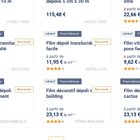
x 10 m
dépolie 5 cm x 30 m
strié
à partir d
115
,48
€
22
,66
VISUEL-1002i
VISUEL-1005i
*
re
Adhésif
Pose Intérieure
Adhésif
Po
Nouveauté
Nouveauté
translucide
Film dépoli translucide pose
Film vi
nité
facile
pose fa
à partir de
à partir d
11
,95
€
9
,62
€
*
le m²
DECO-553i
DEPOLI-310i
*****
**
re
Adhésif
Pose Intérieure
Pose Intérieu
Nouveauté
Nouveauté
dépoli
Film décoratif dépoli motif
Film déc
ment
building
cactus
à partir de
à partir d
23
,13
€
23
,13
*
le m²
PERSO-BARCELONE-NEG-FV
PERSO-BUILDING-FV
*****