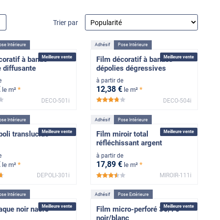
Trier par
se Intérieure
Adhésif
Pose Intérieure
Meilleure vente
Meilleure vente
coratif à bande
Film décoratif à bandes
e diffusante
dépolies dégressives
e
à partir de
€
12
,38
€
*
*
le m²
le m²
DECO-501i
DECO-504i
****
*****
se Intérieure
Adhésif
Pose Intérieure
Meilleure vente
Meilleure vente
poli translucide
Film miroir total
réfléchissant argent
e
à partir de
€
17
,89
€
*
*
le m²
le m²
DEPOLI-301i
MIROIR-111i
*****
*****
se Intérieure
Adhésif
Pose Extérieure
Meilleure vente
Meilleure vente
aque noir nacré
Film micro-perforé 30/70
noir/blanc