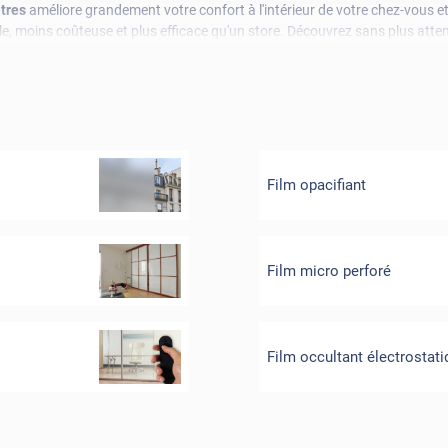
êtres
améliore grandement votre confort à l'intérieur de votre chez-vous e
éale, moins coûteuse et plus efficace qu'un store. Découvrez sans plus at
Film opacifiant
Film micro perforé
Film occultant électrostat