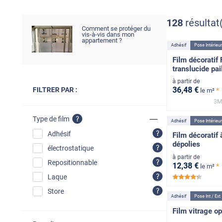
128
résultat
Comment se protéger du
vis-à-vis dans mon
appartement ?
Adhésif
Pose Intérieu
Film décoratif
translucide pai
à partir de
36
,48
€
FILTRER PAR :
*
le m²
3M
Type de film
Adhésif
Pose Intérieu
Adhésif
Film décoratif
dépolies
électrostatique
à partir de
Repositionnable
12
,38
€
*
le m²
Laque
*****
Store
Adhésif
Pose Int / Ext
Film vitrage op