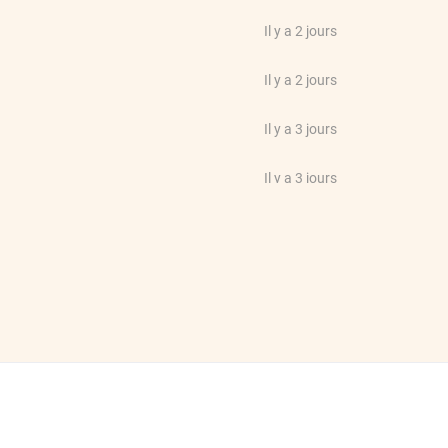
Il y a 2 jours
Il y a 2 jours
Il y a 3 jours
Il y a 3 jours
Il y a 3 jours
mande chez luminis film. Merci a
Il y a 3 jours
Il y a 3 jours
er
Il y a 3 jours