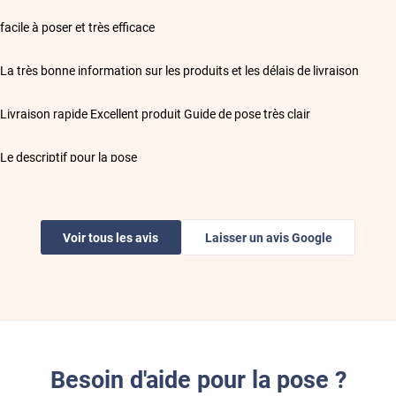
**
facile à poser et très efficace
**
La très bonne information sur les produits et les délais de livraison
**
Livraison rapide Excellent produit Guide de pose très clair
**
Le descriptif pour la pose
**
Conforme au descriptif. Vidéo d’installation très utile.
Voir tous les avis
Laisser un avis Google
**
RAS colis bien protégé. Très bonne explication. Deuxième fois que je com
toute l équipe .
**
Les films correspondent parfaitement à l'attendu
**
Très bon contact, commande rapide,et expédition rapide,très bien emball
Besoin d'aide pour la pose ?