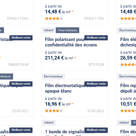
à partir de
à partir d
14
,48
€
14
,48
*
le m²
OPAQ-1104ix
OPAQ-1150i
*****
re
Adhésif
Pose Intérieure
Électrostatiq
Meilleure vente
Meilleure vente
ristaux
Film polarisant pour
Film él
confidentialité des écrans
dichroï
à partir de
à partir d
211
,24
€
26
,59
*
*
le m²
SMART-FILM
SPY-FILM
ntérieure
Électrostatique
Électrostatiq
Meilleure vente
Meilleure vente
tique dépoli
Film électrostatique semi-
Film re
opaque blanc
dépoli à
à partir de
à partir d
16
,96
€
10
,51
*
le m²
STAT-301i
STAT-302i
*****
Adhésif
Adhésif
Po
Meilleure vente
Meilleure vente
ualisation
1 bande de signalisation
Film déc