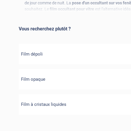
de jour comme de nuit. La
pose d'un occultant sur vos fen
souhaitez. Le
film occultant pour vitre
est l'alternative id
Vous recherchez plutôt ?
Film dépoli
Film opaque
Film à cristaux liquides