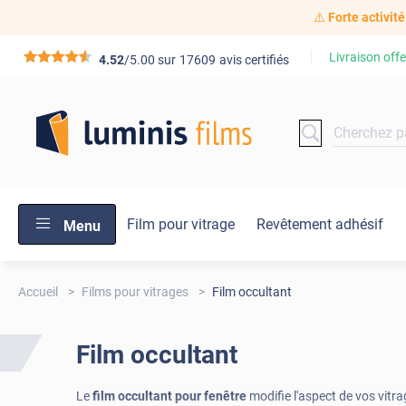
⚠️
Forte activité
Livraison offe
*****
4.52
/5.00 sur
17609
avis certifiés
Film pour vitrage
Revêtement adhésif
Menu
Accueil
Films pour vitrages
Film occultant
Film occultant
Le
film occultant pour fenêtre
modifie l'aspect de vos vitra