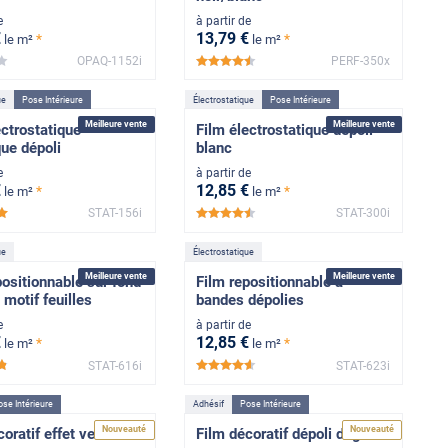
e
à partir de
€
13
,79
€
*
*
le m²
le m²
OPAQ-1152i
PERF-350x
*****
*****
ue
Pose Intérieure
Électrostatique
Pose Intérieure
Meilleure vente
Meilleure vente
éctrostatique
Film électrostatique dépoli
que dépoli
blanc
e
à partir de
€
12
,85
€
*
*
le m²
le m²
STAT-156i
STAT-300i
*****
*****
ue
Électrostatique
Meilleure vente
Meilleure vente
positionnable sur fond
Film repositionnable à
 motif feuilles
bandes dépolies
e
à partir de
€
12
,85
€
*
*
le m²
le m²
STAT-616i
STAT-623i
*****
*****
se Intérieure
Adhésif
Pose Intérieure
Nouveauté
Nouveauté
oratif effet verre
Film décoratif dépoli dégradé