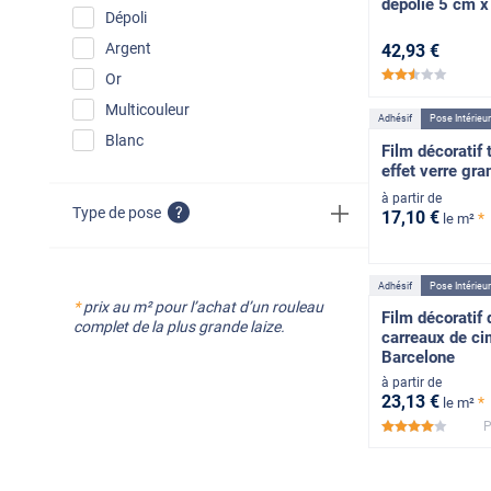
dépolie 5 cm 
Dépoli
Argent
42
,93
€
Or
*****
Multicouleur
Adhésif
Pose Intérieu
Blanc
Film décoratif 
effet verre gra
à partir de
Type de pose
17
,10
€
*
le m²
Adhésif
Pose Intérieu
*
prix au m² pour l’achat d’un rouleau
Film décoratif 
complet de la plus grande laize.
carreaux de ci
Barcelone
à partir de
23
,13
€
*
le m²
*****