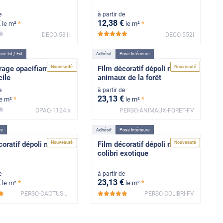
e
à partir de
€
12
,38
€
*
*
le m²
le m²
DECO-531i
DECO-552i
****
*****
se Int / Ext
Adhésif
Pose Intérieure
Nouveauté
Nouveauté
trage opacifiant blanc
Film décoratif dépoli motif
cile
animaux de la forêt
e
à partir de
23
,13
€
*
*
le m²
le m²
OPAQ-1124ix
PERSO-ANIMAUX-FORET-FV
***
re
Adhésif
Pose Intérieure
Nouveauté
Nouveauté
oratif dépoli motif
Film décoratif dépoli motif
colibri exotique
e
à partir de
€
23
,13
€
*
*
le m²
le m²
PERSO-CACTUS-FV
PERSO-COLIBRI-FV
*****
*****