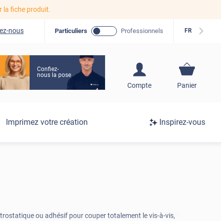
r la fiche produit.
ez-nous
Particuliers
Professionnels
FR
Confiez-
nous la pose
S'inscrire / Se
Compte
Panier
connecter
Connexion
Imprimez votre création
Inspirez-vous
/
Inscription
ctrostatique ou adhésif pour couper totalement le vis-à-vis,