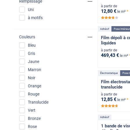
Remplissage
à partir de
Uni
12
,80
€
*
le m²
à motifs
*****
Adhésif
Pose Intérieu
Couleurs
Film dépoli à c
liquides
Bleu
à partir de
Gris
469
,43
€
le m²
Jaune
Marron
Électrostatique
Pose I
Noir
Film électrosta
Orange
translucide
Rouge
à partir de
12
,85
€
*
le m²
Translucide
*****
Vert
Adhésif
Bronze
1 bande de vis
Rose