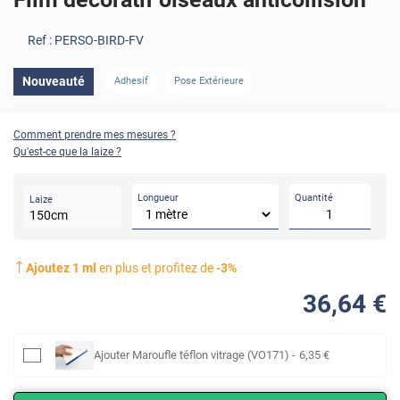
Ref :
PERSO-BIRD-FV
Nouveauté
Adhesif
Pose Extérieure
Comment prendre mes mesures ?
Qu'est-ce que la laize ?
Longueur
Quantité
Laize
150
cm
Ajoutez
1
ml
en plus et profitez de
-
3
%
36
,64
€
Ajouter
Maroufle téflon vitrage (VO171)
-
6
,35
€