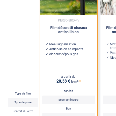
PERSO-BIRD-FV
Film décoratif oiseaux
Film 
anticollision
mo
Idéal signalisation
Moti
ent
Anticollision et impacts
Pass
oiseaux dépolis gris
Nive
à partir de
20
,33
€
*
le m²
adhésif
Type de film
pose extérieure
Type de pose
Bon
Renfort du verre