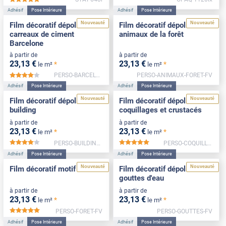
*****
Adhésif
Pose Intérieure
Adhésif
Pose Intérieure
Nouveauté
Nouveauté
Film décoratif dépoli
Film décoratif dépoli motif
carreaux de ciment
animaux de la forêt
Barcelone
à partir de
à partir de
23
,13
€
23
,13
€
*
*
le m²
le m²
PERSO-BARCELONE-NEG-FV
PERSO-ANIMAUX-FORET-FV
*****
Adhésif
Pose Intérieure
Adhésif
Pose Intérieure
Nouveauté
Nouveauté
Film décoratif dépoli motif
Film décoratif dépoli motif
building
coquillages et crustacés
à partir de
à partir de
23
,13
€
23
,13
€
*
*
le m²
le m²
PERSO-BUILDING-FV
PERSO-COQUILLAGES-FV
*****
*****
Adhésif
Pose Intérieure
Adhésif
Pose Intérieure
Nouveauté
Nouveauté
Film décoratif motif forêt
Film décoratif dépoli motif
gouttes d'eau
à partir de
à partir de
23
,13
€
23
,13
€
*
*
le m²
le m²
PERSO-FORET-FV
PERSO-GOUTTES-FV
*****
Adhésif
Pose Intérieure
Adhésif
Pose Intérieure