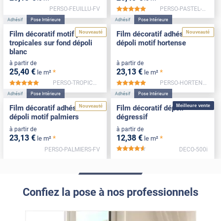
PERSO-FEUILLU-FV
PERSO-PASTEL-FV
*****
Adhésif
Pose Intérieure
Adhésif
Pose Intérieure
Nouveauté
Nouveauté
Film décoratif motif plantes
Film décoratif adhésif
tropicales sur fond dépoli
dépoli motif hortense
blanc
à partir de
à partir de
25
,40
€
23
,13
€
*
*
le m²
le m²
PERSO-TROPICALES-FV
PERSO-HORTENSE-FV
*****
*****
Adhésif
Pose Intérieure
Adhésif
Pose Intérieure
Meilleure vente
Nouveauté
Film décoratif adhésif
Film décoratif dépoli
dépoli motif palmiers
dégressif
à partir de
à partir de
23
,13
€
12
,38
€
*
*
le m²
le m²
PERSO-PALMIERS-FV
DECO-500i
*****
Confiez la pose à nos professionnels