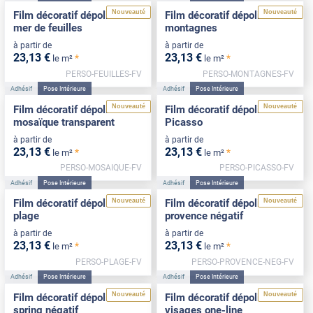
Nouveauté
Nouveauté
Film décoratif dépoli motif
Film décoratif dépoli motif
mer de feuilles
montagnes
à partir de
à partir de
23
,13
€
23
,13
€
*
*
le m²
le m²
PERSO-FEUILLES-FV
PERSO-MONTAGNES-FV
Adhésif
Pose Intérieure
Adhésif
Pose Intérieure
Nouveauté
Nouveauté
Film décoratif dépoli motif
Film décoratif dépoli motif
mosaïque transparent
Picasso
à partir de
à partir de
23
,13
€
23
,13
€
*
*
le m²
le m²
PERSO-MOSAIQUE-FV
PERSO-PICASSO-FV
Adhésif
Pose Intérieure
Adhésif
Pose Intérieure
Nouveauté
Nouveauté
Film décoratif dépoli motif
Film décoratif dépoli motif
plage
provence négatif
à partir de
à partir de
23
,13
€
23
,13
€
*
*
le m²
le m²
PERSO-PLAGE-FV
PERSO-PROVENCE-NEG-FV
Adhésif
Pose Intérieure
Adhésif
Pose Intérieure
Nouveauté
Nouveauté
Film décoratif dépoli motif
Film décoratif dépoli motif
spring négatif
visages one-line