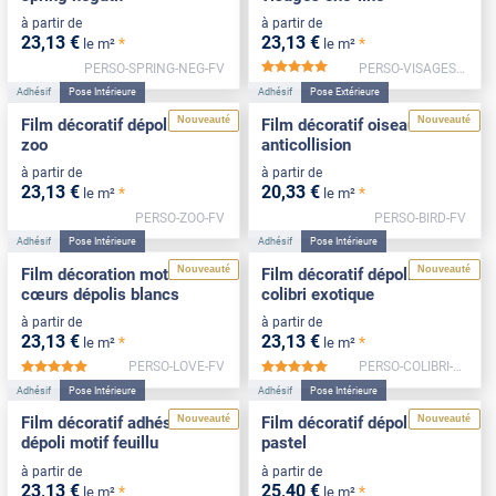
à partir de
à partir de
23
,13
€
23
,13
€
*
*
le m²
le m²
PERSO-SPRING-NEG-FV
PERSO-VISAGES-FV
*****
Adhésif
Pose Intérieure
Adhésif
Pose Extérieure
Nouveauté
Nouveauté
Film décoratif dépoli motif
Film décoratif oiseaux
zoo
anticollision
à partir de
à partir de
23
,13
€
20
,33
€
*
*
le m²
le m²
PERSO-ZOO-FV
PERSO-BIRD-FV
Adhésif
Pose Intérieure
Adhésif
Pose Intérieure
Nouveauté
Nouveauté
Film décoration motif
Film décoratif dépoli motif
cœurs dépolis blancs
colibri exotique
à partir de
à partir de
23
,13
€
23
,13
€
*
*
le m²
le m²
PERSO-LOVE-FV
PERSO-COLIBRI-FV
*****
*****
Adhésif
Pose Intérieure
Adhésif
Pose Intérieure
Nouveauté
Nouveauté
Film décoratif adhésif
Film décoratif dépoli motif
dépoli motif feuillu
pastel
à partir de
à partir de
23
,13
€
25
,40
€
*
*
le m²
le m²