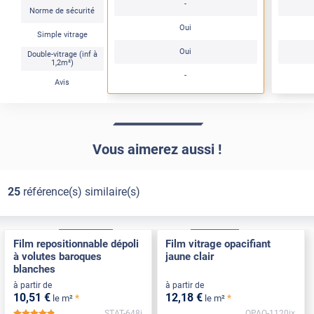
-
Norme de sécurité
Oui
Simple vitrage
Oui
Double-vitrage (inf à
1,2m²)
-
Avis
Vous aimerez aussi !
25
référence(s) similaire(s)
Électrostatique
Pose Intérieure
Adhésif
Pose Int / Ext
Film repositionnable dépoli
Film vitrage opacifiant
à volutes baroques
jaune clair
blanches
à partir de
à partir de
10
,51
€
12
,18
€
*
*
le m²
le m²
STAT-648i
OPAQ-1120ix