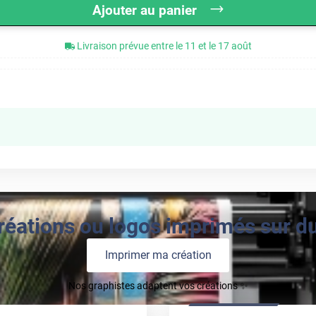
Ajouter au panier
Livraison prévue entre le 11 et le 17 août
réations ou logos imprimés sur du 
Imprimer ma création
Nos graphistes adaptent vos créations ✨