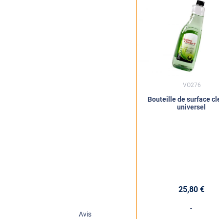
VO276
Bouteille de surface c
universel
25
,80
€
-
Avis