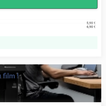
5,90
€
6,90
€
film !