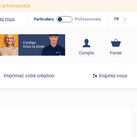
r la fiche produit.
ez-nous
Particuliers
Professionnels
FR
Confiez-
nous la pose
S'inscrire / Se
Compte
Panier
connecter
Connexion
Imprimez votre création
Inspirez-vous
/
Inscription