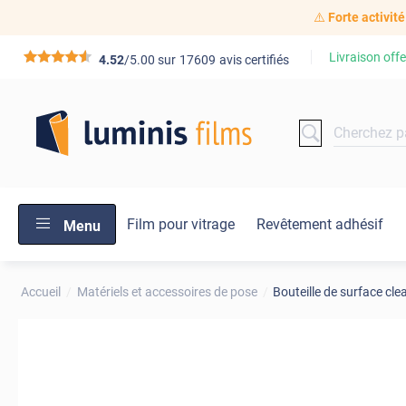
⚠️
Forte activité
Livraison offe
*****
4.52
/5.00 sur
17609
avis certifiés
Film pour vitrage
Revêtement adhésif
Menu
Accueil
Matériels et accessoires de pose
Bouteille de surface cle