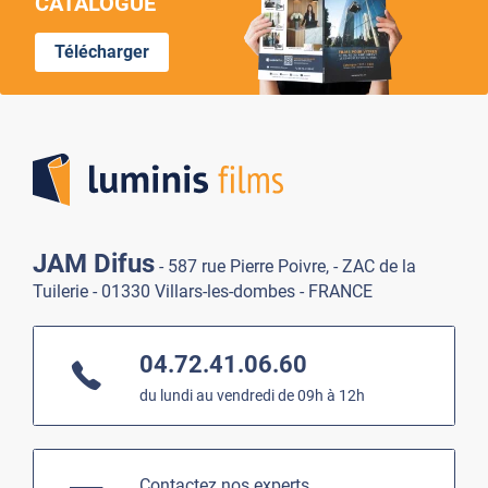
CATALOGUE
Télécharger
Lumi
JAM Difus
- 587 rue Pierre Poivre, - ZAC de la
Tuilerie - 01330 Villars-les-dombes - FRANCE
04.72.41.06.60
du lundi au vendredi de 09h à 12h
Contactez nos experts