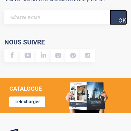
OK
NOUS SUIVRE
CATALOGUE
Télécharger
Lumi