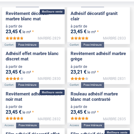
Confort
Pose Intérieure
Confort
Pose Intérieure
Meilleure vente
Revêtement décoratif
Adhésif décoratif granit
marbre blanc mat
clair
à partir de
à partir de
23
,45
€
23
,45
€
*
*
le m²
le m²
MARBRE-2829
MARBRE-2833
*****
*****
Confort
Pose Intérieure
Confort
Pose Intérieure
Adhésif effet marbre blanc
Revêtement adhésif marbre
discret mat
grège
à partir de
à partir de
23
,45
€
23
,21
€
*
*
le m²
le m²
MARBRE-2830
MARBRE-2831
*****
*****
Confort
Pose Intérieure
Confort
Pose Intérieure
Meilleure vente
Revêtement adhésif marbre
Rouleau adhésif marbre
noir mat
blanc mat contrasté
à partir de
à partir de
23
,45
€
23
,45
€
*
*
le m²
le m²
MARBRE-2832
MARBRE-2835
*****
*****
Access
Pose Intérieure
Access
Pose Intérieure
Meilleure vente