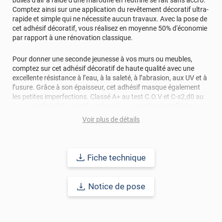
Comptez ainsi sur une application du revêtement décoratif ultra-
rapide et simple qui ne nécessite aucun travaux. Avec la pose de
cet adhésif décoratif, vous réalisez en moyenne 50% d'économie
par rapport à une rénovation classique.
Pour donner une seconde jeunesse à vos murs ou meubles,
comptez sur cet adhésif décoratif de haute qualité avec une
excellente résistance à l’eau, à la saleté, à l’abrasion, aux UV et à
l’usure. Grâce à son épaisseur, cet adhésif masque également
les petites imperfections. Classé A+ au test C.O.V et C-s2,d0 au
feu, cet adhésif décoratif marbre blanc peut être installé dans un
lieu ouvert public.
Voir plus de détails
Durabilité
: 10 ans en pose intérieur (anti craquèlement,
écaillage, délamination et jaunissement)
Fiche technique
Afin de vous rendre compte de la qualité et de son rendu
véritable, nous vous conseillons de faire une demande
Notice de pose
d'échantillons gratuite.
Lorsque vous allez mesurer vos carreaux à équiper avec de
l'adhésif, ne comptez pas les joints dans vos mesures ! L'angle