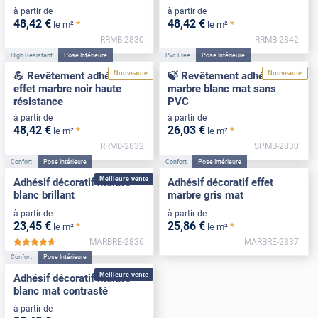
à partir de
à partir de
48
,42
€
48
,42
€
*
*
le m²
le m²
RRMB-2830
RRMB-2842
High Resistant
Pose Intérieure
Pvc Free
Pose Intérieure
Nouveauté
Nouveauté
💪 Revêtement adhésif
🍃 Revêtement adhésif
effet marbre noir haute
marbre blanc mat sans
résistance
PVC
à partir de
à partir de
48
,42
€
26
,03
€
*
*
le m²
le m²
RRMB-2832
SPMB-2830
Confort
Pose Intérieure
Confort
Pose Intérieure
Meilleure vente
Adhésif décoratif marbre
Adhésif décoratif effet
blanc brillant
marbre gris mat
à partir de
à partir de
23
,45
€
25
,86
€
*
*
le m²
le m²
MARBRE-2836
MARBRE-2837
*****
Confort
Pose Intérieure
Meilleure vente
Adhésif décoratif marbre
blanc mat contrasté
à partir de