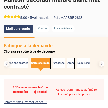
contrasté
*****
5.00
/ 5
Voir les avis
Ref :
MARBRE-2838
Meilleure vente
Confort
Pose Intérieure
Fabriqué à la demande
Choisissez votre type de découpe
Aux dimensions exactes
Carrelage mural
Crédence
Arche
Demi-rond
⚠️ "Dimensions exactes" très
Astuce : commandez au "mètre
demandées : +15j de délai.
linéaire" pour aller plus vite !
Comment mesurer mon carreau ?