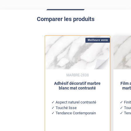
Comparer les produits
Meilleure vente
MARBRE-2838
Adhésif décoratif marbre
Film 
blanc mat contrasté
marb
Aspect naturel contrasté
Fini
Touché lisse
Touc
Tendance Contemporain
Ten