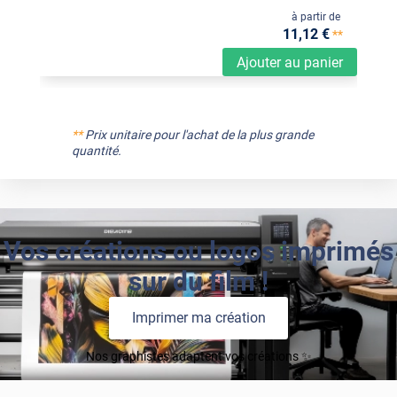
à partir de
11
,12
€
**
Ajouter au panier
**
Prix unitaire pour l'achat de la plus grande
quantité.
Vos créations ou logos imprimés
sur du film !
Imprimer ma création
Nos graphistes adaptent vos créations ✨