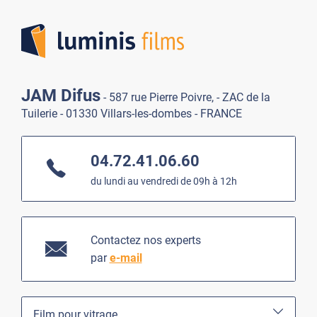
Lumi
JAM Difus
- 587 rue Pierre Poivre, - ZAC de la
Tuilerie - 01330 Villars-les-dombes - FRANCE
04.72.41.06.60
du lundi au vendredi de 09h à 12h
Contactez nos experts
par
e-mail
Film pour vitrage