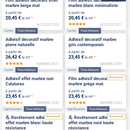
Film adhésif décoratif effet
Film adhésif décoratif effet
marbre beige mat
marbre blanc minimaliste
à partir de
à partir de
20
,45
€
20
,45
€
*
*
le m²
le m²
ACCESS-7020
ACCESS-7021
*****
Confort
Pose Intérieure
Confort
Pose Intérieure
Adhésif décoratif marbre
Adhésif décoratif marbre
pierre naturelle
gris contemporain
à partir de
à partir de
26
,42
€
23
,45
€
*
*
le m²
le m²
MARBRE-2841
MARBRE-2839
*****
Confort
Pose Intérieure
Confort
Pose Intérieure
Nouveauté
Adhésif effet marbre noir
Film adhésif décoratif effet
Calatorao
marbre grège mat
à partir de
à partir de
23
,45
€
23
,45
€
*
*
le m²
le m²
MARBRE-2840
MARBRE-2842
*****
*****
High Resistant
Pose Intérieure
High Resistant
Pose Intérieure
Nouveauté
Nouveauté
💪 Revêtement adhésif
💪 Revêtement adhésif
effet marbre blanc haute
effet marbre rosé haute
résistance
résistance