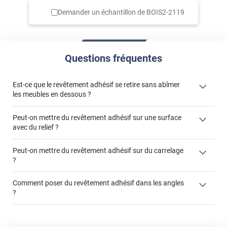
Demander un échantillon de
BOIS2-2119
Questions fréquentes
Est-ce que le revêtement adhésif se retire sans abîmer
les meubles en dessous ?
Peut-on mettre du revêtement adhésif sur une surface
avec du relief ?
Peut-on mettre du revêtement adhésif sur du carrelage
?
Partir d'un coin et tirer assez fermement
Utiliser une solution de dépose pour annuler l'action de la
Comment poser du revêtement adhésif dans les angles
colle
?
S'aider d'un décapeur thermique : la colle va ramollir le film
faire appel à un
et la colle. Vous retirez beaucoup plus facilement le
«
poseur professionnel
revêtement adhésif.
Réussir la pose d'un revêtement adhésif dans les angles. »
Lisser la surface avec un enduit de lissage au préalable