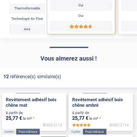
Oui
Thermoformable
Oui
Technologie Air Flow
*****
Avis
Vous aimerez aussi !
12
référence(s) similaire(s)
Confort
Pose Intérieure
Confort
Pose Intérieure
Revêtement adhésif bois
Revêtement adhésif bois
chêne mat
chêne ambré
à partir de
à partir de
25
,77
€
25
,77
€
*
*
le m²
le m²
BOIS2-2113
BOIS2-2114
*****
Confort
Pose Intérieure
Confort
Pose Intérieure