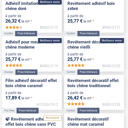
Meilleure vente
Adhésif imitation bois
Revêtement adhésif bois
chêne doré
zébré
à partir de
à partir de
26
,32
€
25
,77
€
*
*
le m²
le m²
BOIS2-2115
BOIS2-2117
*****
Confort
Pose Intérieure
Confort
Pose Intérieure
Meilleure vente
Meilleure vente
Adhésif pour meuble bois
Revêtement décoratif bois
chêne moderne
chêne vieilli
à partir de
à partir de
25
,77
€
25
,77
€
*
*
le m²
le m²
BOIS2-2119
BOIS2-2120
*****
*****
Access
Pose Intérieure
Confort
Pose Intérieure
Film adhésif décoratif effet
Revêtement décoratif effet
bois chêne caramel
bois chêne traditionnel
à partir de
à partir de
17
,89
€
26
,42
€
*
*
le m²
le m²
ACCESS-7012
BOIS2-2125
*****
Pvc Free
Pose Intérieure
Confort
Pose Intérieure
Nouveauté
🍃 Revêtement adhésif
Revêtement décoratif
effet bois chêne sans PVC
chêne mat caramel