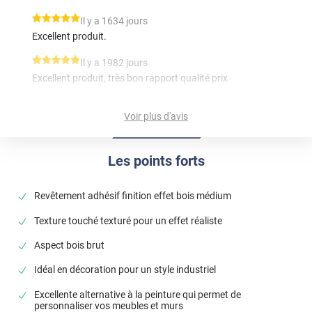
*****
Il y a 1634 jours
Excellent produit.
*****
Il y a 1982 jours
Excellent produit, très bon rapport qualité prix
*****
Il y a 2379 jours
Voir plus d'avis
J'avais peur pour la couleur mais c'est comme sur le site
*****
Il y a 276 jours
Les points forts
Super adhésif, épais mais qui se travaille en chauffant
pour épouser les formes d' une table arrondi, je valide
Revêtement adhésif finition effet bois médium
Commentaire Luminis Films
-
04/11/2025
Bonjour Jérôme, Merci pour votre retour enthousiaste
Texture touché texturé pour un effet réaliste
! Nous sommes ravis que vous ayez apprécié l’adhésif
Aspect bois brut
et su tirer parti de sa souplesse une fois chauffé. C’est
parfait pour une table arrondie, bravo pour le résultat
Idéal en décoration pour un style industriel
! Bonne journée, L'équipe Luminis Films
Excellente alternative à la peinture qui permet de
personnaliser vos meubles et murs
*****
Il y a 1098 jours