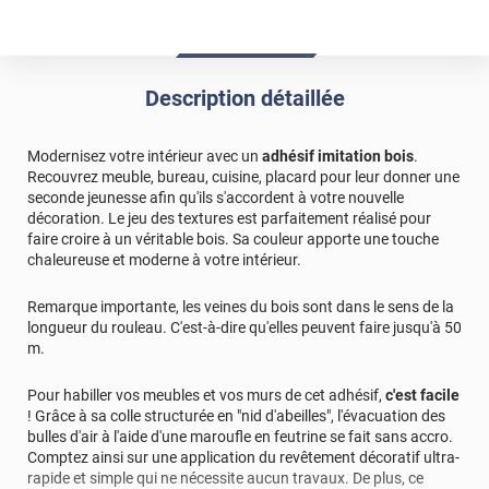
Après avoir demandé plusieurs échantillons. J ai
recouvert une vieille table noire avec le papier imitation
bois. J ai laissé les pieds noir. Très contente du résultat
facile a poser avec séchoir à cheveux. De plus livraison en
Description détaillée
2jours
*****
Il y a 1909 jours
Modernisez votre intérieur avec un
adhésif imitation bois
.
Très bon produits pour recouvrir des meubles
Recouvrez meuble, bureau, cuisine, placard pour leur donner une
seconde jeunesse afin qu'ils s'accordent à votre nouvelle
décoration. Le jeu des textures est parfaitement réalisé pour
faire croire à un véritable bois. Sa couleur apporte une touche
chaleureuse et moderne à votre intérieur.
Remarque importante, les veines du bois sont dans le sens de la
longueur du rouleau. C'est-à-dire qu'elles peuvent faire jusqu'à 50
m.
Pour habiller vos meubles et vos murs de cet adhésif,
c'est facile
! Grâce à sa colle structurée en "nid d'abeilles", l'évacuation des
bulles d'air à l'aide d'une maroufle en feutrine se fait sans accro.
Comptez ainsi sur une application du revêtement décoratif ultra-
rapide et simple qui ne nécessite aucun travaux. De plus, ce