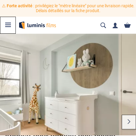
⚠️
Forte activité
: privilégiez le "mètre linéaire" pour une livraison rapide.
Délais détaillés sur la fiche produit.
Adhésif pour meuble bois chêne