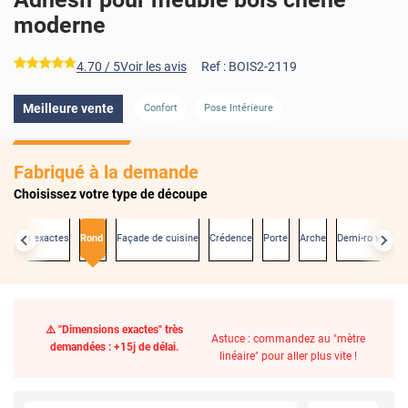
moderne
*****
4.70
/ 5
Voir les avis
Ref :
BOIS2-2119
Meilleure vente
Confort
Pose Intérieure
Fabriqué à la demande
Choisissez votre type de découpe
nsions exactes
Rond
Façade de cuisine
Crédence
Porte
Arche
Demi-rond
⚠️ "Dimensions exactes" très
Astuce : commandez au "mètre
demandées : +15j de délai.
linéaire" pour aller plus vite !