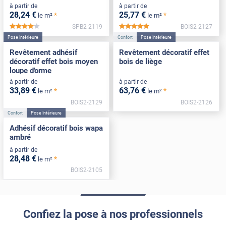
à partir de
à partir de
28
,24
€
25
,77
€
*
*
le m²
le m²
SPB2-2119
BOIS2-2127
*****
*****
Pose Intérieure
Confort
Pose Intérieure
Revêtement adhésif
Revêtement décoratif effet
décoratif effet bois moyen
bois de liège
loupe d'orme
à partir de
à partir de
33
,89
€
63
,76
€
*
*
le m²
le m²
BOIS2-2129
BOIS2-2126
Confort
Pose Intérieure
Adhésif décoratif bois wapa
ambré
à partir de
28
,48
€
*
le m²
BOIS2-2105
Confiez la pose à nos professionnels