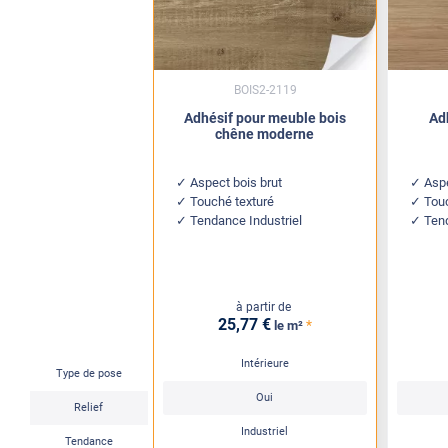
BOIS2-2119
Adhésif pour meuble bois
Ad
chêne moderne
Aspect bois brut
Aspe
Touché texturé
Tou
Tendance Industriel
Ten
à partir de
25
,77
€
*
le m²
Intérieure
Type de pose
Oui
Relief
Industriel
Tendance