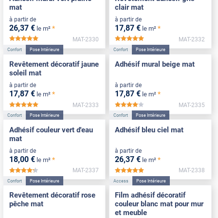
mat
clair mat
à partir de
à partir de
26
,37
€
17
,87
€
*
*
le m²
le m²
MAT-2330
MAT-2332
*****
*****
Confort
Pose Intérieure
Confort
Pose Intérieure
Revêtement décoratif jaune
Adhésif mural beige mat
soleil mat
à partir de
à partir de
17
,87
€
17
,87
€
*
*
le m²
le m²
MAT-2333
MAT-2335
*****
*****
Confort
Pose Intérieure
Confort
Pose Intérieure
Adhésif couleur vert d'eau
Adhésif bleu ciel mat
mat
à partir de
à partir de
18
,00
€
26
,37
€
*
*
le m²
le m²
MAT-2337
MAT-2338
*****
*****
Confort
Pose Intérieure
Access
Pose Intérieure
Revêtement décoratif rose
Film adhésif décoratif
pêche mat
couleur blanc mat pour mur
et meuble