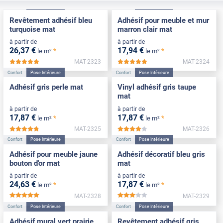
Confort
Pose Intérieure
Confort
Pose Intérieure
Revêtement adhésif bleu
Adhésif pour meuble et mur
turquoise mat
marron clair mat
à partir de
à partir de
26
,37
€
17
,94
€
*
*
le m²
le m²
MAT-2323
MAT-2324
*****
*****
Confort
Pose Intérieure
Confort
Pose Intérieure
Adhésif gris perle mat
Vinyl adhésif gris taupe
mat
à partir de
à partir de
17
,87
€
17
,87
€
*
*
le m²
le m²
MAT-2325
MAT-2326
*****
*****
Confort
Pose Intérieure
Confort
Pose Intérieure
Adhésif pour meuble jaune
Adhésif décoratif bleu gris
bouton d'or mat
mat
à partir de
à partir de
24
,63
€
17
,87
€
*
*
le m²
le m²
MAT-2328
MAT-2329
*****
*****
Confort
Pose Intérieure
Confort
Pose Intérieure
Adhésif mural vert prairie
Revêtement adhésif gris