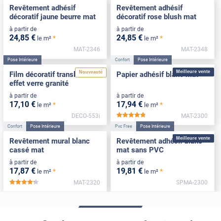
Revêtement adhésif
Revêtement adhésif
décoratif jaune beurre mat
décoratif rose blush mat
à partir de
à partir de
24
,85
€
24
,85
€
*
*
le m²
le m²
MAT-2346
MAT-2348
Pose Intérieure
Confort
Pose Intérieure
Meilleure vente
Nouveauté
Film décoratif translucide
Papier adhésif blanc mat
effet verre granité
à partir de
à partir de
17
,10
€
17
,94
€
*
*
le m²
le m²
DECO-553i
MAT-2300
*****
Confort
Pose Intérieure
Pvc Free
Pose Intérieure
Meilleure vente
Revêtement mural blanc
Revêtement adhésif blanc
cassé mat
mat sans PVC
à partir de
à partir de
17
,87
€
19
,81
€
*
*
le m²
le m²
MAT-2320
SPMA-2300
*****