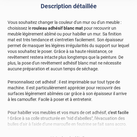
Commentaire Luminis Films
-
23/11/2023
Description détaillée
Bonjour, Merci pour votre évaluation positive ! Nous
sommes ravis de savoir que vous avez apprécié votre
Vous souhaitez changer la couleur d'un mur ou d'un meuble :
expérience avec Luminis Films. La satisfaction de nos
choisissez le
rouleau adhésif blanc mat
pour recouvrir un
clients est notre priorité absolue, et nous sommes
meuble légèrement abîmé ou pour habiller un mur. Sa finition
ravis de constater que nous avons pu répondre à vos
mat est très tendance et s'entretien facilement. Son épaisseur
attentes. Cordialement, L'équipe Luminis Films
permet de masquer les légères irrégularités du support sur lequel
vous souhaitez le poser. Grâce à sa haute résistance, ce
*****
Il y a 1096 jours
revêtement restera intacte plus longtemps que la peinture. De
Il est de bonne qualité.je l'utilise pour ma cuisine.
plus, la pose d'un revêtement adhésif blanc mat ne nécessite
aucune préparation et aucun temps de séchage.
*****
Il y a 1125 jours
Le résultat est parfait, le mise en forme s'est parfaitement
Personnalisez cet adhésif : il est imprimable sur tout type de
adapté au arrondi. excellent produit
machine. Il est particulièrement apprécier pour recouvrir des
surfaces légèrement abîmées car grâce à son épaisseur il arrive
*****
Il y a 1216 jours
à les camoufler. Facile à poser et à entretenir.
Je l ai utilisé en largeur 60 et 120 pour recouvrir les
meubles de mon van qui étaient rouges pompier d origine.
Pour habiller vos meubles et vos murs de cet adhésif,
c'est facile
Super résultat et couvrant à 100%
! Grâce à sa colle structurée en "nid d'abeilles", l'évacuation des
bulles d'air à l'aide d'une maroufle en feutrine se fait sans accro.
*****
Il y a 1455 jours
Comptez ainsi sur une application du revêtement décoratif ultra-
parfait
rapide et simple qui ne nécessite aucun travaux. De plus, ce