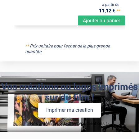
à partir de
11
,12
€
**
Ajouter au panier
**
Prix unitaire pour l'achat de la plus grande
quantité.
Vos créations ou logos imprimés
sur du film !
Imprimer ma création
Nos graphistes adaptent vos créations ✨