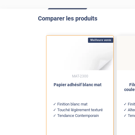
Comparer les produits
Meilleure vente
MAT-2300
Papier adhésif blanc mat
Fi
coule
Finition blanc mat
Fini
Touché légèrement texturé
Alte
Tendance Contemporain
Ten