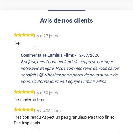
Avis de nos clients
*****
Il y a 27 jours
Top
Commentaire Luminis Films
-
12/07/2026
Bonjour, merci pour avoir pris le temps de partager
votre avis en ligne. Nous sommes ravis de vous savoir
satisfait ! 🥰 N'hésitez pas à parler de nous autour de
vous. 😊 Bonne journée, L'équipe Luminis Films
*****
Il y a 59 jours
Très belle finition
*****
Il y a 405 jours
Très bon rendu Aspect un peu granuleux Pas trop fin et
Pas trop epais