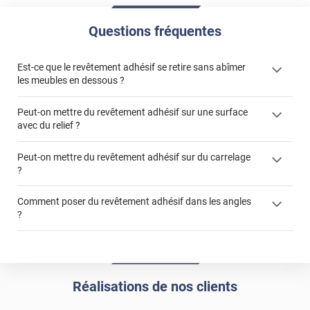
Questions fréquentes
Est-ce que le revêtement adhésif se retire sans abîmer
les meubles en dessous ?
Peut-on mettre du revêtement adhésif sur une surface
avec du relief ?
Peut-on mettre du revêtement adhésif sur du carrelage
?
Partir d'un coin et tirer assez fermement
Utiliser une solution de dépose pour annuler l'action de la
Comment poser du revêtement adhésif dans les angles
colle
?
S'aider d'un décapeur thermique : la colle va ramollir le film
faire appel à un
et la colle. Vous retirez beaucoup plus facilement le
«
poseur professionnel
revêtement adhésif.
Réussir la pose d'un revêtement adhésif dans les angles. »
Lisser la surface avec un enduit de lissage au préalable
Commander à la taille des carreaux et réappliquer un joint
propre par dessus
Réalisations de nos clients