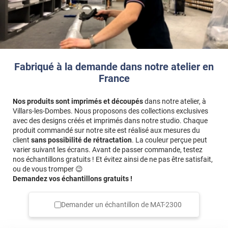
a malgré tout donné un rendu plus qu'appréciable.
*****
Il y a 1268 jours
Le format n’est pas le bon Commande en 90 cm et livré en
65 cm
Fabriqué à la demande dans notre atelier en
France
Nos produits sont imprimés et découpés
dans notre atelier, à
Villars-les-Dombes. Nous proposons des collections exclusives
avec des designs créés et imprimés dans notre studio. Chaque
produit commandé sur notre site est réalisé aux mesures du
client
sans possibilité de rétractation
. La couleur perçue peut
varier suivant les écrans. Avant de passer commande, testez
nos échantillons gratuits ! Et évitez ainsi de ne pas être satisfait,
ou de vous tromper 😉
Demandez vos échantillons gratuits !
Demander un échantillon de
MAT-2300