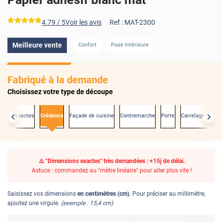
*****
4.79
/ 5
Voir les avis
Ref :
MAT-2300
Meilleure vente
Confort
Pose Intérieure
Fabriqué à la demande
Choisissez votre type de découpe
sions exactes
Crédence
Façade de cuisine
Contremarche
Porte
Carrelage mural
⚠️ "Dimensions exactes" très demandées : +15j de délai.
Astuce : commandez au "mètre linéaire" pour aller plus vite !
Saisissez vos dimensions
en centimètres (cm)
. Pour préciser au millimètre,
ajoutez une virgule.
(exemple : 15,4 cm)