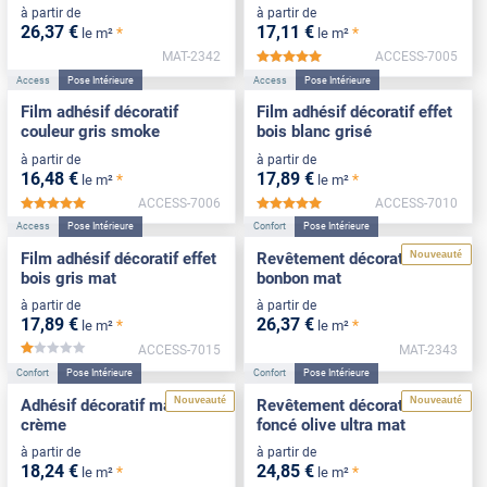
à partir de
à partir de
26
,37
€
17
,11
€
*
*
le m²
le m²
MAT-2342
ACCESS-7005
*****
Access
Pose Intérieure
Access
Pose Intérieure
Film adhésif décoratif
Film adhésif décoratif effet
couleur gris smoke
bois blanc grisé
à partir de
à partir de
16
,48
€
17
,89
€
*
*
le m²
le m²
ACCESS-7006
ACCESS-7010
*****
*****
Access
Pose Intérieure
Confort
Pose Intérieure
Nouveauté
Film adhésif décoratif effet
Revêtement décoratif rose
bois gris mat
bonbon mat
à partir de
à partir de
17
,89
€
26
,37
€
*
*
le m²
le m²
ACCESS-7015
MAT-2343
*****
Confort
Pose Intérieure
Confort
Pose Intérieure
Nouveauté
Nouveauté
Adhésif décoratif mat blanc
Revêtement décoratif vert
crème
foncé olive ultra mat
à partir de
à partir de
18
,24
€
24
,85
€
*
*
le m²
le m²