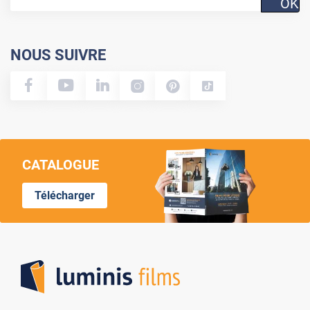
OK
NOUS SUIVRE
CATALOGUE
Télécharger
Lumi