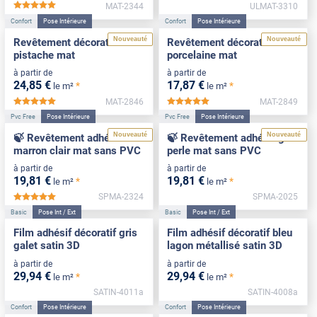
MAT-2344
ULMAT-3310
*****
Confort
Pose Intérieure
Confort
Pose Intérieure
Nouveauté
Nouveauté
Revêtement décoratif vert
Revêtement décoratif
pistache mat
porcelaine mat
à partir de
à partir de
24
,85
€
17
,87
€
*
*
le m²
le m²
MAT-2846
MAT-2849
*****
*****
Pvc Free
Pose Intérieure
Pvc Free
Pose Intérieure
Nouveauté
Nouveauté
🍃 Revêtement adhésif
🍃 Revêtement adhésif gris
marron clair mat sans PVC
perle mat sans PVC
à partir de
à partir de
19
,81
€
19
,81
€
*
*
le m²
le m²
SPMA-2324
SPMA-2025
*****
Basic
Pose Int / Ext
Basic
Pose Int / Ext
Film adhésif décoratif gris
Film adhésif décoratif bleu
galet satin 3D
lagon métallisé satin 3D
à partir de
à partir de
29
,94
€
29
,94
€
*
*
le m²
le m²
SATIN-4011a
SATIN-4008a
Confort
Pose Intérieure
Confort
Pose Intérieure