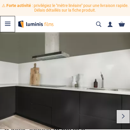
⚠️
Forte activité
: privilégiez le "mètre linéaire" pour une livraison rapide.
Délais détaillés sur la fiche produit.
Papier adhésif blanc mat