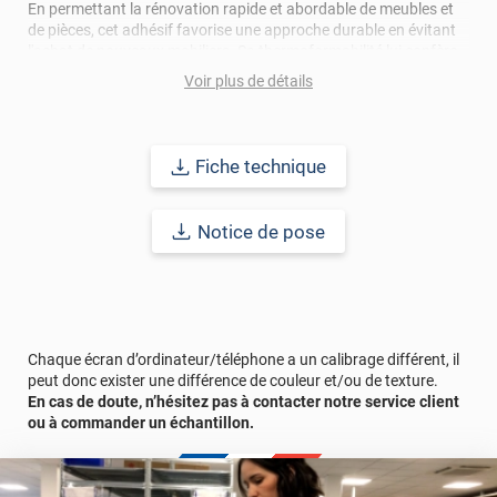
En permettant la rénovation rapide et abordable de meubles et
de pièces, cet adhésif favorise une approche durable en évitant
l'achat de nouveaux mobiliers. Sa thermoformabilité lui confère
la possibilité de s'adapter aux formes les plus complexes et
Voir plus de détails
galbées, offrant ainsi une flexibilité maximale pour les projets de
décoration les plus audacieux.
Pour mener à bien votre projet, nous vous recommandons de
Fiche technique
consulter la notice de pose ainsi que les tutoriels vidéos, afin de
garantir un résultat optimal. Transformez votre intérieur en un
espace inspirant et revitalisé avec cet
adhésif décoratif
Notice de pose
polyvalent
, alliant praticité, esthétique et durabilité pour créer un
environnement qui reflète votre style et votre personnalité !
Afin de vous rendre compte de la qualité et de son rendu
véritable, nous vous conseillons de faire une demande
d'échantillons gratuite.
Chaque écran d’ordinateur/téléphone a un calibrage différent, il
peut donc exister une différence de couleur et/ou de texture.
En cas de doute, n’hésitez pas à contacter notre service client
ou à commander un échantillon.