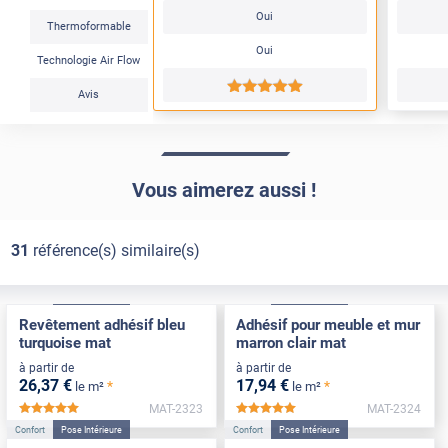
Oui
Thermoformable
Oui
Technologie Air Flow
*****
Avis
Vous aimerez aussi !
31
référence(s) similaire(s)
Confort
Pose Intérieure
Confort
Pose Intérieure
Revêtement adhésif bleu
Adhésif pour meuble et mur
turquoise mat
marron clair mat
à partir de
à partir de
26
,37
€
17
,94
€
*
*
le m²
le m²
MAT-2323
MAT-2324
*****
*****
Confort
Pose Intérieure
Confort
Pose Intérieure