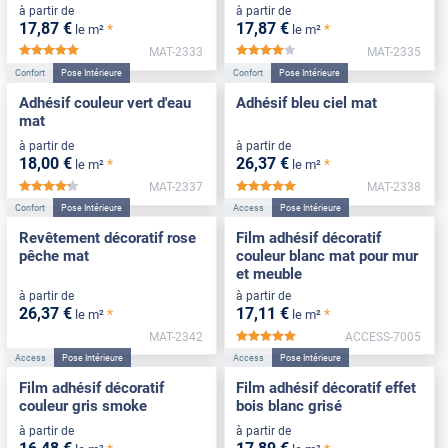
à partir de
à partir de
17
,87
€
17
,87
€
*
*
le m²
le m²
MAT-2333
MAT-2335
*****
*****
Confort
Pose Intérieure
Confort
Pose Intérieure
Adhésif couleur vert d'eau
Adhésif bleu ciel mat
mat
à partir de
à partir de
18
,00
€
26
,37
€
*
*
le m²
le m²
MAT-2337
MAT-2338
*****
*****
Confort
Pose Intérieure
Access
Pose Intérieure
Revêtement décoratif rose
Film adhésif décoratif
pêche mat
couleur blanc mat pour mur
et meuble
à partir de
à partir de
26
,37
€
17
,11
€
*
*
le m²
le m²
MAT-2342
ACCESS-7005
*****
Access
Pose Intérieure
Access
Pose Intérieure
Film adhésif décoratif
Film adhésif décoratif effet
couleur gris smoke
bois blanc grisé
à partir de
à partir de