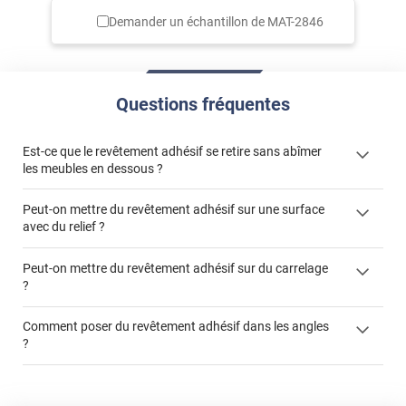
Demander un échantillon de
MAT-2846
Questions fréquentes
Est-ce que le revêtement adhésif se retire sans abîmer
les meubles en dessous ?
Peut-on mettre du revêtement adhésif sur une surface
avec du relief ?
Peut-on mettre du revêtement adhésif sur du carrelage
?
Partir d'un coin et tirer assez fermement
Utiliser une solution de dépose pour annuler l'action de la
Comment poser du revêtement adhésif dans les angles
colle
?
S'aider d'un décapeur thermique : la colle va ramollir le film
faire appel à un
et la colle. Vous retirez beaucoup plus facilement le
«
poseur professionnel
revêtement adhésif.
Réussir la pose d'un revêtement adhésif dans les angles. »
Lisser la surface avec un enduit de lissage au préalable