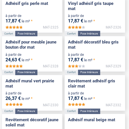
Adhésif gris perle mat
Vinyl adhésif gris taupe
mat
à partir de
à partir de
17
,87
€
17
,87
€
*
*
le m²
le m²
MAT-2325
MAT-2326
*****
*****
Confort
Pose Intérieure
Confort
Pose Intérieure
Adhésif pour meuble jaune
Adhésif décoratif bleu gris
bouton d'or mat
mat
à partir de
à partir de
24
,63
€
17
,87
€
*
*
le m²
le m²
MAT-2328
MAT-2329
*****
*****
Confort
Pose Intérieure
Confort
Pose Intérieure
Adhésif mural vert prairie
Revêtement adhésif gris
mat
clair mat
à partir de
à partir de
26
,37
€
17
,87
€
*
*
le m²
le m²
MAT-2330
MAT-2332
*****
*****
Confort
Pose Intérieure
Confort
Pose Intérieure
Revêtement décoratif jaune
Adhésif mural beige mat
soleil mat