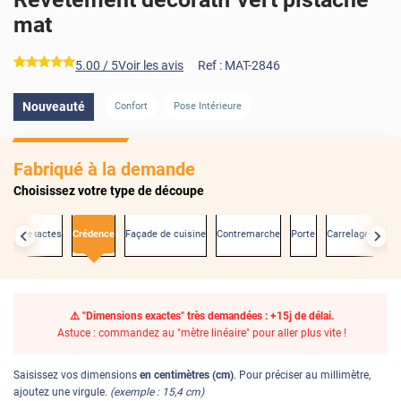
mat
*****
5.00
/ 5
Voir les avis
Ref :
MAT-2846
Nouveauté
Confort
Pose Intérieure
Fabriqué à la demande
Choisissez votre type de découpe
sions exactes
Crédence
Façade de cuisine
Contremarche
Porte
Carrelage mural
⚠️ "Dimensions exactes" très demandées : +15j de délai.
Astuce : commandez au "mètre linéaire" pour aller plus vite !
Saisissez vos dimensions
en centimètres (cm)
. Pour préciser au millimètre,
ajoutez une virgule.
(exemple : 15,4 cm)