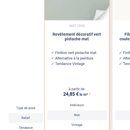
MAT-2846
Revêtement décoratif vert
Fi
pistache mat
coule
Finition vert pistache mat
Fini
Alternative à la peinture
Alte
Tendance Vintage
Ten
à partir de
24
,85
€
*
le m²
Intérieure
Type de pose
Non
Relief
Vintage
Tendance