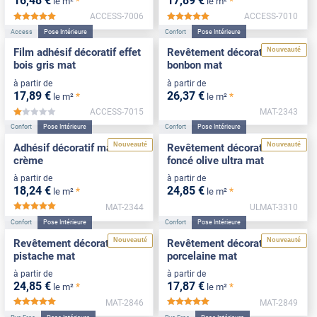
16
,48
€
17
,89
€
*
*
le m²
le m²
ACCESS-7006
ACCESS-7010
*****
*****
Access
Pose Intérieure
Confort
Pose Intérieure
Nouveauté
Film adhésif décoratif effet
Revêtement décoratif rose
bois gris mat
bonbon mat
à partir de
à partir de
17
,89
€
26
,37
€
*
*
le m²
le m²
ACCESS-7015
MAT-2343
*****
Confort
Pose Intérieure
Confort
Pose Intérieure
Nouveauté
Nouveauté
Adhésif décoratif mat blanc
Revêtement décoratif vert
crème
foncé olive ultra mat
à partir de
à partir de
18
,24
€
24
,85
€
*
*
le m²
le m²
MAT-2344
ULMAT-3310
*****
Confort
Pose Intérieure
Confort
Pose Intérieure
Nouveauté
Nouveauté
Revêtement décoratif vert
Revêtement décoratif
pistache mat
porcelaine mat
à partir de
à partir de
24
,85
€
17
,87
€
*
*
le m²
le m²
MAT-2846
MAT-2849
*****
*****