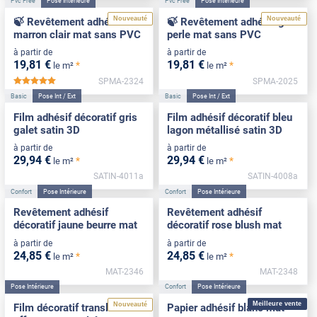
Pvc Free
Pose Intérieure
Pvc Free
Pose Intérieure
Nouveauté
Nouveauté
🍃 Revêtement adhésif
🍃 Revêtement adhésif gris
marron clair mat sans PVC
perle mat sans PVC
à partir de
à partir de
19
,81
€
19
,81
€
*
*
le m²
le m²
SPMA-2324
SPMA-2025
*****
Basic
Pose Int / Ext
Basic
Pose Int / Ext
Film adhésif décoratif gris
Film adhésif décoratif bleu
galet satin 3D
lagon métallisé satin 3D
à partir de
à partir de
29
,94
€
29
,94
€
*
*
le m²
le m²
SATIN-4011a
SATIN-4008a
Confort
Pose Intérieure
Confort
Pose Intérieure
Revêtement adhésif
Revêtement adhésif
décoratif jaune beurre mat
décoratif rose blush mat
à partir de
à partir de
24
,85
€
24
,85
€
*
*
le m²
le m²
MAT-2346
MAT-2348
Pose Intérieure
Confort
Pose Intérieure
Meilleure vente
Nouveauté
Film décoratif translucide
Papier adhésif blanc mat