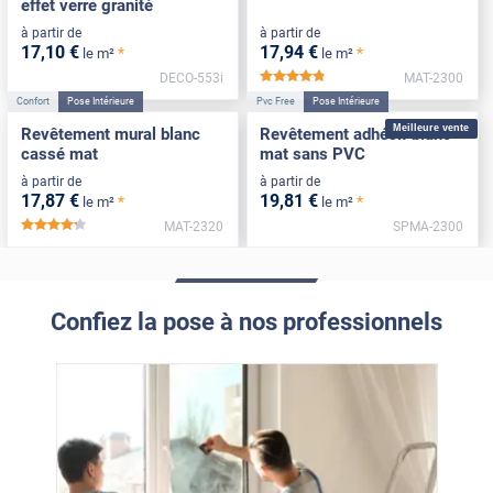
effet verre granité
à partir de
à partir de
17
,10
€
17
,94
€
*
*
le m²
le m²
DECO-553i
MAT-2300
*****
Confort
Pose Intérieure
Pvc Free
Pose Intérieure
Meilleure vente
Revêtement mural blanc
Revêtement adhésif blanc
cassé mat
mat sans PVC
à partir de
à partir de
17
,87
€
19
,81
€
*
*
le m²
le m²
MAT-2320
SPMA-2300
*****
Confiez la pose à nos professionnels