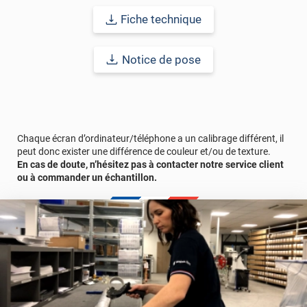
comptez sur ce vinyl de haute qualité avec une excellente
résistance à l’eau, à la saleté, à l’abrasion, aux UV et à l’usure.
Fiche technique
Grâce à son épaisseur, cet adhésif masque également les petites
imperfections. Classé A+ au test C.O.V et C-s2,d0 au feu, ce
revêtement peut être installé dans un lieu ouvert public.
Notice de pose
Durabilité
: 10 ans en pose intérieur (anti craquèlement,
écaillage, délamination et jaunissement)
Afin de vous rendre compte de la qualité et de son rendu
véritable, nous vous conseillons de faire une demande
Chaque écran d’ordinateur/téléphone a un calibrage différent, il
d'échantillons gratuite.
peut donc exister une différence de couleur et/ou de texture.
En cas de doute, n’hésitez pas à contacter notre service client
ou à commander un échantillon.