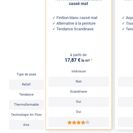
cassé mat
Finition blanc cassé mat
Aspe
Alternative à la peinture
Tou
Tendance Scandinave
Ten
à partir de
17
,87
€
*
le m²
Intérieure
Type de pose
Non
Relief
Scandinave
Tendance
Oui
Thermoformable
Oui
Technologie Air Flow
*****
Avis