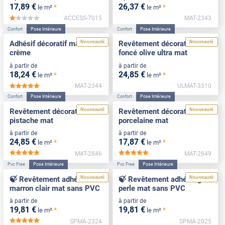
17
,89
€
26
,37
€
*
*
le m²
le m²
ACCESS-7015
MAT-2343
*****
Confort
Pose Intérieure
Confort
Pose Intérieure
Nouveauté
Nouveauté
Adhésif décoratif mat blanc
Revêtement décoratif vert
crème
foncé olive ultra mat
à partir de
à partir de
18
,24
€
24
,85
€
*
*
le m²
le m²
MAT-2344
ULMAT-3310
*****
Confort
Pose Intérieure
Confort
Pose Intérieure
Nouveauté
Nouveauté
Revêtement décoratif vert
Revêtement décoratif
pistache mat
porcelaine mat
à partir de
à partir de
24
,85
€
17
,87
€
*
*
le m²
le m²
MAT-2846
MAT-2849
*****
*****
Pvc Free
Pose Intérieure
Pvc Free
Pose Intérieure
Nouveauté
Nouveauté
🍃 Revêtement adhésif
🍃 Revêtement adhésif gris
marron clair mat sans PVC
perle mat sans PVC
à partir de
à partir de
19
,81
€
19
,81
€
*
*
le m²
le m²
SPMA-2324
SPMA-2025
*****