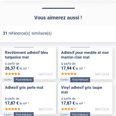
Vous aimerez aussi !
31
référence(s) similaire(s)
Confort
Pose Intérieure
Confort
Pose Intérieure
Revêtement adhésif bleu
Adhésif pour meuble et mur
turquoise mat
marron clair mat
à partir de
à partir de
26
,37
€
17
,94
€
*
*
le m²
le m²
MAT-2323
MAT-2324
*****
*****
Confort
Pose Intérieure
Confort
Pose Intérieure
Adhésif gris perle mat
Vinyl adhésif gris taupe
mat
à partir de
à partir de
17
,87
€
17
,87
€
*
*
le m²
le m²
MAT-2325
MAT-2326
*****
*****
Confort
Pose Intérieure
Confort
Pose Intérieure