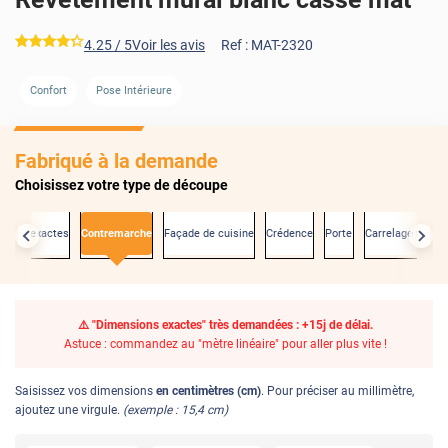
*****
4.25
/ 5
Voir les avis
Ref :
MAT-2320
Confort
Pose Intérieure
Fabriqué à la demande
Choisissez votre type de découpe
sions exactes
Contremarche
Façade de cuisine
Crédence
Porte
Carrelage mural
⚠️ "Dimensions exactes" très demandées : +15j de délai.
Astuce : commandez au "mètre linéaire" pour aller plus vite !
Saisissez vos dimensions
en centimètres (cm)
. Pour préciser au millimètre,
ajoutez une virgule.
(exemple : 15,4 cm)