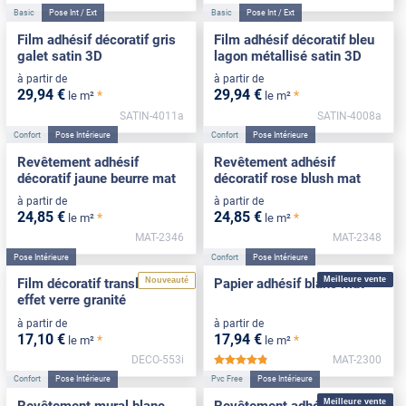
Basic
Pose Int / Ext
Basic
Pose Int / Ext
Film adhésif décoratif gris
Film adhésif décoratif bleu
galet satin 3D
lagon métallisé satin 3D
à partir de
à partir de
29
,94
€
29
,94
€
*
*
le m²
le m²
SATIN-4011a
SATIN-4008a
Confort
Pose Intérieure
Confort
Pose Intérieure
Revêtement adhésif
Revêtement adhésif
décoratif jaune beurre mat
décoratif rose blush mat
à partir de
à partir de
24
,85
€
24
,85
€
*
*
le m²
le m²
MAT-2346
MAT-2348
Pose Intérieure
Confort
Pose Intérieure
Meilleure vente
Nouveauté
Film décoratif translucide
Papier adhésif blanc mat
effet verre granité
à partir de
à partir de
17
,10
€
17
,94
€
*
*
le m²
le m²
DECO-553i
MAT-2300
*****
Confort
Pose Intérieure
Pvc Free
Pose Intérieure
Meilleure vente