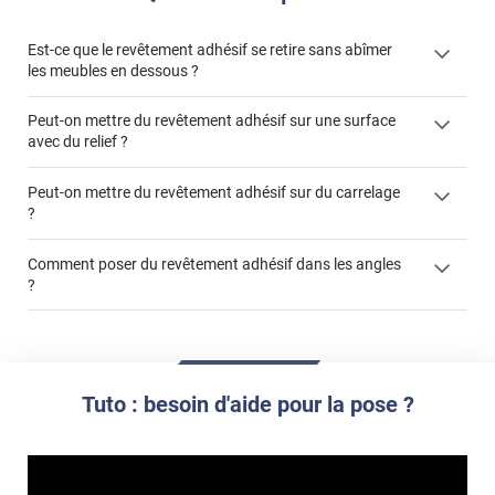
Est-ce que le revêtement adhésif se retire sans abîmer
les meubles en dessous ?
Peut-on mettre du revêtement adhésif sur une surface
avec du relief ?
Peut-on mettre du revêtement adhésif sur du carrelage
?
Partir d'un coin et tirer assez fermement
Utiliser une solution de dépose pour annuler l'action de la
Comment poser du revêtement adhésif dans les angles
colle
?
S'aider d'un décapeur thermique : la colle va ramollir le film
faire appel à un
et la colle. Vous retirez beaucoup plus facilement le
«
poseur professionnel
revêtement adhésif.
Réussir la pose d'un revêtement adhésif dans les angles. »
Lisser la surface avec un enduit de lissage au préalable
Commander à la taille des carreaux et réappliquer un joint
propre par dessus
Tuto : besoin d'aide pour la pose ?