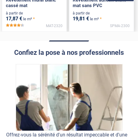
Revêtement mural blanc
Revêtement adhésif blanc
cassé mat
mat sans PVC
à partir de
à partir de
17
,87
€
19
,81
€
*
*
le m²
le m²
MAT-2320
SPMA-2300
*****
Confiez la pose à nos professionnels
Offrez-vous la sérénité d'un résultat impeccable et d'une