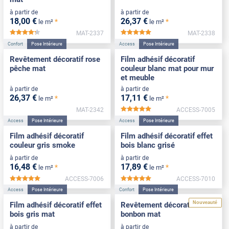
à partir de
à partir de
18
,00
€
26
,37
€
*
*
le m²
le m²
MAT-2337
MAT-2338
*****
*****
Confort
Pose Intérieure
Access
Pose Intérieure
Revêtement décoratif rose
Film adhésif décoratif
pêche mat
couleur blanc mat pour mur
et meuble
à partir de
à partir de
26
,37
€
17
,11
€
*
*
le m²
le m²
MAT-2342
ACCESS-7005
*****
Access
Pose Intérieure
Access
Pose Intérieure
Film adhésif décoratif
Film adhésif décoratif effet
couleur gris smoke
bois blanc grisé
à partir de
à partir de
16
,48
€
17
,89
€
*
*
le m²
le m²
ACCESS-7006
ACCESS-7010
*****
*****
Access
Pose Intérieure
Confort
Pose Intérieure
Nouveauté
Film adhésif décoratif effet
Revêtement décoratif rose
bois gris mat
bonbon mat
à partir de
à partir de