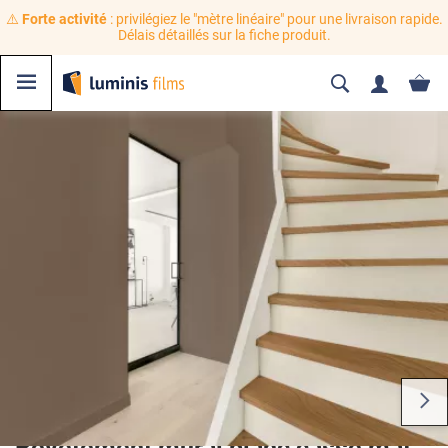
⚠️
Forte activité
: privilégiez le "mètre linéaire" pour une livraison rapide.
Délais détaillés sur la fiche produit.
Revêtement mural blanc cassé mat