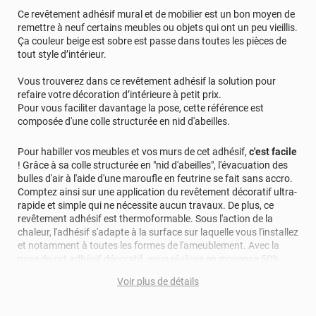
Ce revêtement adhésif mural et de mobilier est un bon moyen de
remettre à neuf certains meubles ou objets qui ont un peu vieillis.
Ça couleur beige est sobre est passe dans toutes les pièces de
tout style d’intérieur.
Vous trouverez dans ce revêtement adhésif la solution pour
refaire votre décoration d’intérieure à petit prix.
Pour vous faciliter davantage la pose, cette référence est
composée d'une colle structurée en nid d'abeilles.
Pour habiller vos meubles et vos murs de cet adhésif,
c'est facile
! Grâce à sa colle structurée en "nid d'abeilles", l'évacuation des
bulles d'air à l'aide d'une maroufle en feutrine se fait sans accro.
Comptez ainsi sur une application du revêtement décoratif ultra-
rapide et simple qui ne nécessite aucun travaux. De plus, ce
revêtement adhésif est thermoformable. Sous l'action de la
chaleur, l'adhésif s'adapte à la surface sur laquelle vous l'installez
et notamment à toutes les formes de l'ameublement. Avec la
pose de cet adhésif décoratif, vous réalisez en moyenne 50%
d'économie par rapport à une rénovation classique.
Voir plus de détails
Pour donner une seconde jeunesse à vos murs ou meubles,