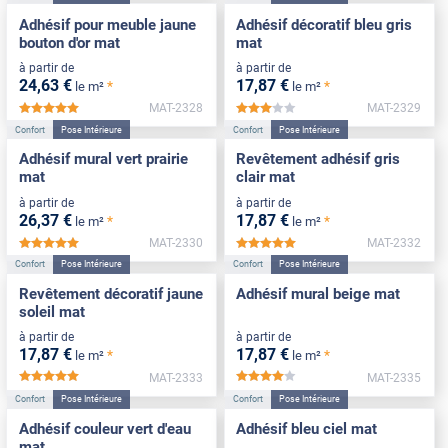
Adhésif pour meuble jaune
Adhésif décoratif bleu gris
bouton d'or mat
mat
à partir de
à partir de
24
,63
€
17
,87
€
*
*
le m²
le m²
MAT-2328
MAT-2329
*****
*****
Confort
Pose Intérieure
Confort
Pose Intérieure
Adhésif mural vert prairie
Revêtement adhésif gris
mat
clair mat
à partir de
à partir de
26
,37
€
17
,87
€
*
*
le m²
le m²
MAT-2330
MAT-2332
*****
*****
Confort
Pose Intérieure
Confort
Pose Intérieure
Revêtement décoratif jaune
Adhésif mural beige mat
soleil mat
à partir de
à partir de
17
,87
€
17
,87
€
*
*
le m²
le m²
MAT-2333
MAT-2335
*****
*****
Confort
Pose Intérieure
Confort
Pose Intérieure
Adhésif couleur vert d'eau
Adhésif bleu ciel mat
mat