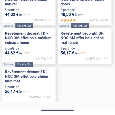
naturel
dorés
à partir de
à partir de
44
,82
€
48
,30
€
*
*
le m²
le m²
3M-WG-2076
3M-WG-364-GN
*****
Exclusive
Pose Int / Ext
Exclusive
Pose Int / Ext
Revêtement décoratif DI-
Revêtement décoratif DI-
NOC 3M effet bois médium
NOC 3M effet bois chêne
veinage foncé
mat foncé
à partir de
à partir de
44
,82
€
56
,17
€
*
*
le m²
le m²
3M-WG-947
3M-PW-2311-MT
Exclusive
Pose Int / Ext
Revêtement décoratif DI-
NOC 3M effet bois chêne
brun mat
à partir de
56
,17
€
*
le m²
3M-DW-1887-MT