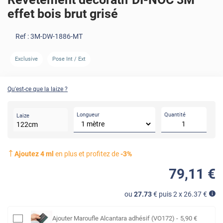
effet bois brut grisé
Ref :
3M-DW-1886-MT
Exclusive
Pose Int / Ext
AVANT
Qu'est-ce que la laize ?
Longueur
Quantité
Laize
122
cm
Ajoutez
4
ml
en plus et profitez de
-
3
%
79
,11
€
ou
27.73
€ puis 2 x
26.37
€
Ajouter
Maroufle Alcantara adhésif (VO172)
-
5
,90
€