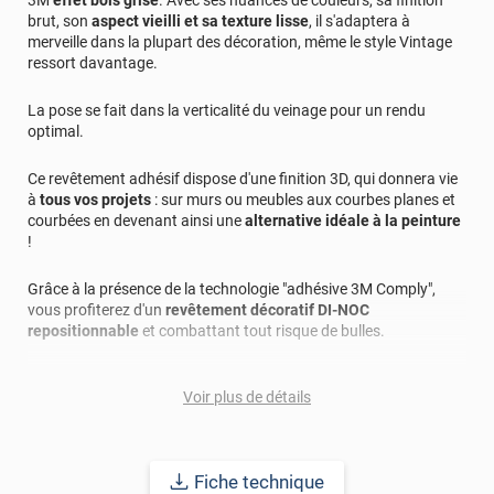
brut, son
aspect vieilli et sa texture lisse
, il s'adaptera à
merveille dans la plupart des décoration, même le style Vintage
ressort davantage.
La pose se fait dans la verticalité du veinage pour un rendu
optimal.
Ce revêtement adhésif dispose d'une finition 3D, qui donnera vie
à
tous vos projets
: sur murs ou meubles aux courbes planes et
courbées en devenant ainsi une
alternative idéale à la peinture
!
Grâce à la présence de la technologie "adhésive 3M Comply",
vous profiterez d'un
revêtement décoratif DI-NOC
repositionnable
et combattant tout risque de bulles.
Applicable sur la plupart des supports : bois, métal, plastique...
Voir plus de détails
cet adhésif vous promet une durabilité longue avec une pose
intérieure et extérieure allant jusqu'à 15 ans et devenant ainsi
une alternative idéale à la peinture !
Fiche technique