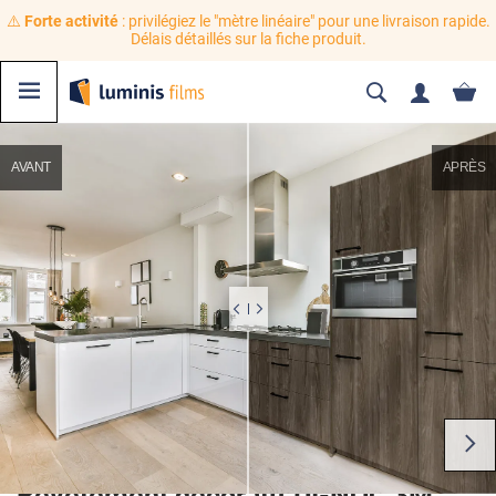
⚠️
Forte activité
: privilégiez le "mètre linéaire" pour une livraison rapide.
Délais détaillés sur la fiche produit.
AVANT
APRÈS
Revêtement décoratif DI-NOC 3M