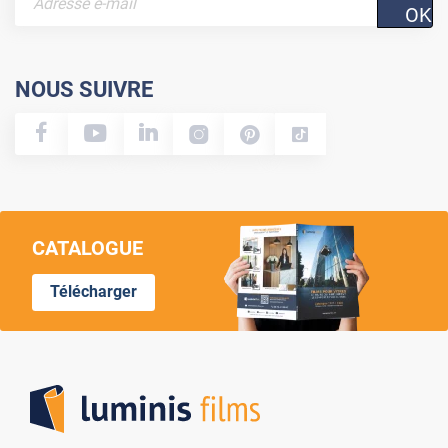
OK
NOUS SUIVRE
CATALOGUE
Télécharger
Lumi