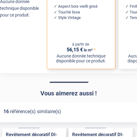
Aucune donnée
Aspect bois vieilli grisé
Fini
technique disponible
Touché lisse
Touc
pour ce produit.
Style Vintage
Ten
à partir de
56
,15
€
*
le m²
Aucune donnée technique
Aucu
disponible pour ce produit.
dispo
Vous aimerez aussi !
16
référence(s) similaire(s)
Exclusive
Pose Int / Ext
Exclusive
Pose Int / Ext
Revêtement décoratif DI-
Revêtement décoratif DI-