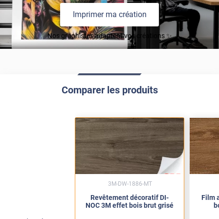
Imprimer ma création
Nos graphistes adaptent vos créations ✨
Comparer les produits
3M-DW-1886-MT
Revêtement décoratif DI-
Film 
NOC 3M effet bois brut grisé
b