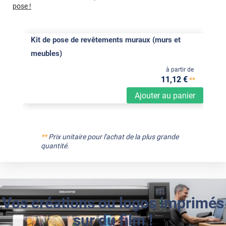
pose !
Kit de pose de revêtements muraux (murs et
meubles)
à partir de
11
,12
€
**
Ajouter au panier
**
Prix unitaire pour l'achat de la plus grande
quantité.
Vos créations ou logos imprimés
sur du film !