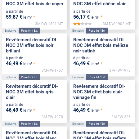
NOC 3M effet bois de noyer
NOC 3M effet chêne clair
à partir de
à partir de
59
,87
€
56
,17
€
*
*
le m²
le m²
3M-DW-1891-MT
3M-DW-1902-MT
*****
Exclusive
Pose Int / Ext
Exclusive
Pose Int / Ext
Revêtement décoratif DI-
Revêtement décoratif DI-
NOC 3M effet bois noir
NOC 3M effet bois mélèze
brillant
noir satiné
à partir de
à partir de
46
,49
€
46
,49
€
*
*
le m²
le m²
3M-FW-1757
3M-FW-1970
Exclusive
Pose Int / Ext
Exclusive
Pose Int / Ext
Revêtement décoratif DI-
Revêtement décoratif DI-
NOC 3M effet bois gris
NOC 3M effet bois clair
clair
veinage fin
à partir de
à partir de
46
,49
€
46
,49
€
*
*
le m²
le m²
3M-FW-1978
3M-FW-336
Exclusive
Pose Int / Ext
Exclusive
Pose Int / Ext
Revêtement décoratif DI-
Revêtement décoratif DI-
NOC 3M effet bois blanc
NOC 3M effet bois reflets