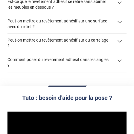
Est-ce que le revêtement adhésif se retire sans abîmer
les meubles en dessous ?
Peut-on mettre du revêtement adhésif sur une surface
avec du relief ?
Peut-on mettre du revêtement adhésif sur du carrelage
?
Partir d'un coin et tirer assez fermement
Utiliser une solution de dépose pour annuler l'action de la
Comment poser du revêtement adhésif dans les angles
colle
?
S'aider d'un décapeur thermique : la colle va ramollir le film
faire appel à un
et la colle. Vous retirez beaucoup plus facilement le
«
poseur professionnel
revêtement adhésif.
Réussir la pose d'un revêtement adhésif dans les angles. »
Lisser la surface avec un enduit de lissage au préalable
Commander à la taille des carreaux et réappliquer un joint
propre par dessus
Tuto : besoin d'aide pour la pose ?