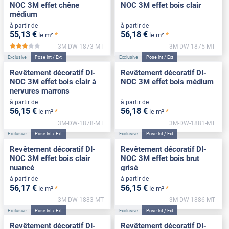
NOC 3M effet chêne
NOC 3M effet bois clair
médium
à partir de
à partir de
55
,13
€
56
,18
€
*
*
le m²
le m²
3M-DW-1873-MT
3M-DW-1875-MT
*****
Exclusive
Pose Int / Ext
Exclusive
Pose Int / Ext
Revêtement décoratif DI-
Revêtement décoratif DI-
NOC 3M effet bois clair à
NOC 3M effet bois médium
nervures marrons
à partir de
à partir de
56
,15
€
56
,18
€
*
*
le m²
le m²
3M-DW-1878-MT
3M-DW-1881-MT
Exclusive
Pose Int / Ext
Exclusive
Pose Int / Ext
Revêtement décoratif DI-
Revêtement décoratif DI-
NOC 3M effet bois clair
NOC 3M effet bois brut
nuancé
grisé
à partir de
à partir de
56
,17
€
56
,15
€
*
*
le m²
le m²
3M-DW-1883-MT
3M-DW-1886-MT
Exclusive
Pose Int / Ext
Exclusive
Pose Int / Ext
Revêtement décoratif DI-
Revêtement décoratif DI-