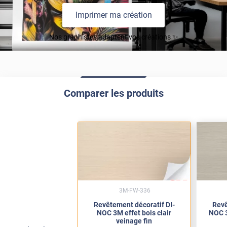
Imprimer ma création
Nos graphistes adaptent vos créations ✨
Comparer les produits
3M-FW-336
Revêtement décoratif DI-
Revê
NOC 3M effet bois clair
NOC 3
veinage fin