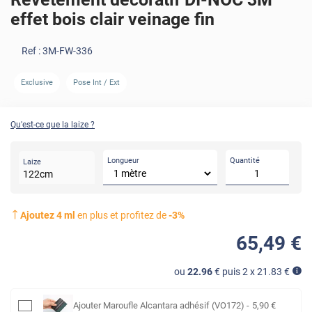
effet bois clair veinage fin
Ref :
3M-FW-336
Exclusive
Pose Int / Ext
AVANT
Qu'est-ce que la laize ?
Longueur
Quantité
Laize
122
cm
Ajoutez
4
ml
en plus et profitez de
-
3
%
65
,49
€
ou
22.96
€ puis 2 x
21.83
€
Ajouter
Maroufle Alcantara adhésif (VO172)
-
5
,90
€