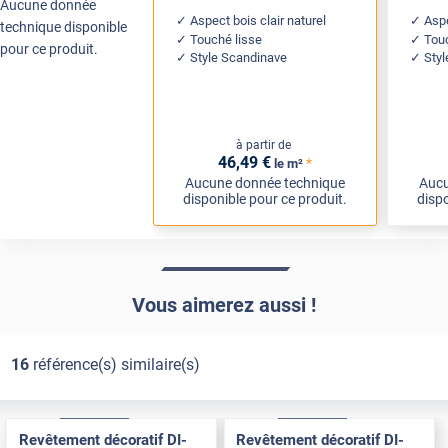
Aucune donnée
Aspect bois clair naturel
Aspe
technique disponible
Touché lisse
Tou
pour ce produit.
Style Scandinave
Sty
à partir de
46
,49
€
*
le m²
Aucune donnée technique
Aucu
disponible pour ce produit.
dispo
Vous aimerez aussi !
16
référence(s) similaire(s)
Exclusive
Pose Int / Ext
Exclusive
Pose Int / Ext
Revêtement décoratif DI-
Revêtement décoratif DI-