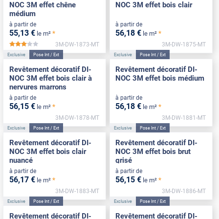
NOC 3M effet chêne
NOC 3M effet bois clair
médium
à partir de
à partir de
55
,13
€
56
,18
€
*
*
le m²
le m²
3M-DW-1873-MT
3M-DW-1875-MT
*****
Exclusive
Pose Int / Ext
Exclusive
Pose Int / Ext
Revêtement décoratif DI-
Revêtement décoratif DI-
NOC 3M effet bois clair à
NOC 3M effet bois médium
nervures marrons
à partir de
à partir de
56
,15
€
56
,18
€
*
*
le m²
le m²
3M-DW-1878-MT
3M-DW-1881-MT
Exclusive
Pose Int / Ext
Exclusive
Pose Int / Ext
Revêtement décoratif DI-
Revêtement décoratif DI-
NOC 3M effet bois clair
NOC 3M effet bois brut
nuancé
grisé
à partir de
à partir de
56
,17
€
56
,15
€
*
*
le m²
le m²
3M-DW-1883-MT
3M-DW-1886-MT
Exclusive
Pose Int / Ext
Exclusive
Pose Int / Ext
Revêtement décoratif DI-
Revêtement décoratif DI-