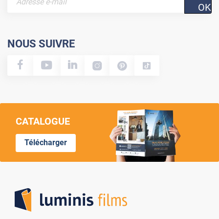
OK
NOUS SUIVRE
CATALOGUE
Télécharger
Lumi