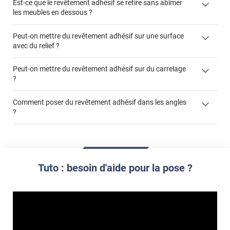
Est-ce que le revêtement adhésif se retire sans abîmer
les meubles en dessous ?
Peut-on mettre du revêtement adhésif sur une surface
avec du relief ?
Peut-on mettre du revêtement adhésif sur du carrelage
?
Partir d'un coin et tirer assez fermement
Utiliser une solution de dépose pour annuler l'action de la
Comment poser du revêtement adhésif dans les angles
colle
?
S'aider d'un décapeur thermique : la colle va ramollir le film
faire appel à un
et la colle. Vous retirez beaucoup plus facilement le
«
poseur professionnel
revêtement adhésif.
Réussir la pose d'un revêtement adhésif dans les angles. »
Lisser la surface avec un enduit de lissage au préalable
Commander à la taille des carreaux et réappliquer un joint
propre par dessus
Tuto : besoin d'aide pour la pose ?