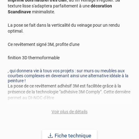
texture lisse s'adaptera parfaitement à une
décoration
Scandinave
minimaliste.
La pose se fait dans la verticalité du veinage pour un rendu
optimal.
Ce revêtement signé 3M, profite d'une
finition 3D thermoformable
, qui donnera vie à tous vos projets : sur murs ou meubles aux
courbes complexes en devenant ainsi une alternative idéale à la
peinture !
La pose de ce revêtement adhésif 3M est facilitée grâce à la
présence de la technologie "adhésive 3M Comply". Cette dernière
permet au DI-NOC d'être
repositionnable
Voir plus de détails
et de se prémunir de tout risque de bulles.
Applicable sur la plupart des supports : bois, métal, plastique...
Fiche technique
cet adhésif vous promet une durabilité longue avec une pose