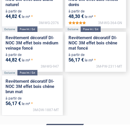
naturel
dorés
à partir de
à partir de
44
,82
€
48
,30
€
*
*
le m²
le m²
3M-WG-2076
3M-WG-364-GN
*****
Exclusive
Pose Int / Ext
Exclusive
Pose Int / Ext
Revêtement décoratif DI-
Revêtement décoratif DI-
NOC 3M effet bois médium
NOC 3M effet bois chêne
veinage foncé
mat foncé
à partir de
à partir de
44
,82
€
56
,17
€
*
*
le m²
le m²
3M-WG-947
3M-PW-2311-MT
Exclusive
Pose Int / Ext
Revêtement décoratif DI-
NOC 3M effet bois chêne
brun mat
à partir de
56
,17
€
*
le m²
3M-DW-1887-MT