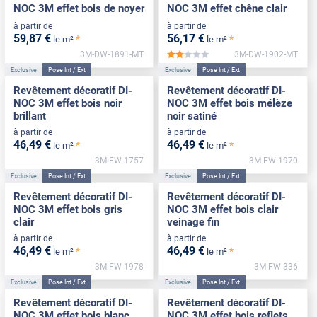
NOC 3M effet bois de noyer
NOC 3M effet chêne clair
à partir de
à partir de
59
,87
€
56
,17
€
*
*
le m²
le m²
3M-DW-1891-MT
3M-DW-1902-MT
*****
Exclusive
Pose Int / Ext
Exclusive
Pose Int / Ext
Revêtement décoratif DI-
Revêtement décoratif DI-
NOC 3M effet bois noir
NOC 3M effet bois mélèze
brillant
noir satiné
à partir de
à partir de
46
,49
€
46
,49
€
*
*
le m²
le m²
3M-FW-1757
3M-FW-1970
Exclusive
Pose Int / Ext
Exclusive
Pose Int / Ext
Revêtement décoratif DI-
Revêtement décoratif DI-
NOC 3M effet bois gris
NOC 3M effet bois clair
clair
veinage fin
à partir de
à partir de
46
,49
€
46
,49
€
*
*
le m²
le m²
3M-FW-1978
3M-FW-336
Exclusive
Pose Int / Ext
Exclusive
Pose Int / Ext
Revêtement décoratif DI-
Revêtement décoratif DI-
NOC 3M effet bois blanc
NOC 3M effet bois reflets