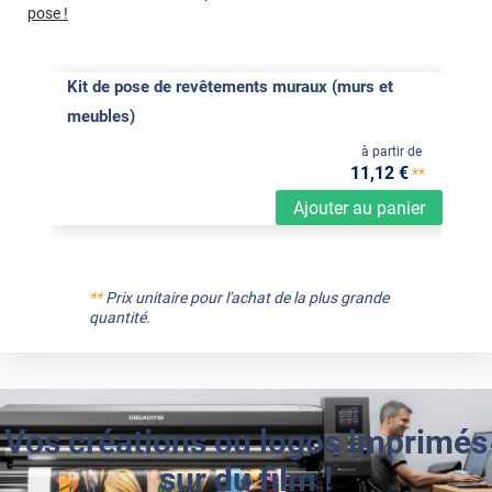
pose !
Kit de pose de revêtements muraux (murs et
meubles)
à partir de
11
,12
€
**
Ajouter au panier
**
Prix unitaire pour l'achat de la plus grande
quantité.
Vos créations ou logos imprimés
sur du film !