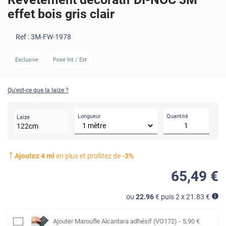
effet bois gris clair
Ref :
3M-FW-1978
Exclusive
Pose Int / Ext
AVANT
Qu'est-ce que la laize ?
Longueur
Quantité
Laize
122
cm
Ajoutez
4
ml
en plus et profitez de
-
3
%
65
,49
€
ou
22.96
€ puis 2 x
21.83
€
Ajouter
Maroufle Alcantara adhésif (VO172)
-
5
,90
€