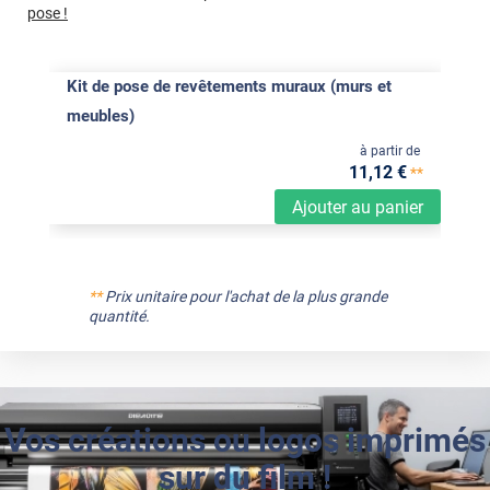
pose !
Kit de pose de revêtements muraux (murs et
meubles)
à partir de
11
,12
€
**
Ajouter au panier
**
Prix unitaire pour l'achat de la plus grande
quantité.
Vos créations ou logos imprimés
sur du film !