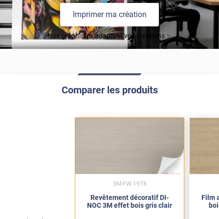
Imprimer ma création
Nos graphistes adaptent vos créations ✨
Comparer les produits
3M-FW-1978
Revêtement décoratif DI-
Film 
NOC 3M effet bois gris clair
boi