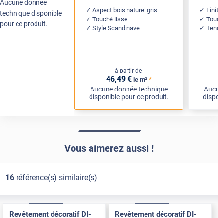
Aucune donnée
Aspect bois naturel gris
Fini
technique disponible
Touché lisse
Touc
pour ce produit.
Style Scandinave
Ten
à partir de
46
,49
€
*
le m²
Aucune donnée technique
Aucu
disponible pour ce produit.
dispo
Vous aimerez aussi !
16
référence(s) similaire(s)
Exclusive
Pose Int / Ext
Exclusive
Pose Int / Ext
Revêtement décoratif DI-
Revêtement décoratif DI-