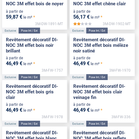
NOC 3M effet bois de noyer
NOC 3M effet chêne clair
à partir de
à partir de
59
,87
€
56
,17
€
*
*
le m²
le m²
3M-DW-1891-MT
3M-DW-1902-MT
*****
Exclusive
Pose Int / Ext
Exclusive
Pose Int / Ext
Revêtement décoratif DI-
Revêtement décoratif DI-
NOC 3M effet bois noir
NOC 3M effet bois mélèze
brillant
noir satiné
à partir de
à partir de
46
,49
€
46
,49
€
*
*
le m²
le m²
3M-FW-1757
3M-FW-1970
Exclusive
Pose Int / Ext
Exclusive
Pose Int / Ext
Revêtement décoratif DI-
Revêtement décoratif DI-
NOC 3M effet bois gris
NOC 3M effet bois clair
clair
veinage fin
à partir de
à partir de
46
,49
€
46
,49
€
*
*
le m²
le m²
3M-FW-1978
3M-FW-336
Exclusive
Pose Int / Ext
Exclusive
Pose Int / Ext
Revêtement décoratif DI-
Revêtement décoratif DI-
NOC 3M effet bois blanc
NOC 3M effet bois reflets