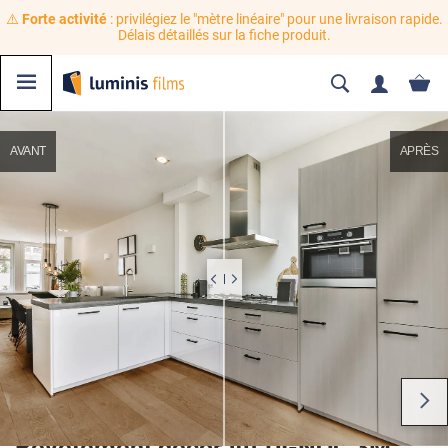
⚠️
Forte activité
: privilégiez le "mètre linéaire" pour une livraison rapide.
Délais détaillés sur la fiche produit.
AVANT
APRÈS
Revêtement décoratif DI-NOC 3M