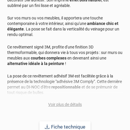
sublimé par un fini lisse et agréable.
Sur vos murs ou vos meubles, il apportera une touche
contemporaine à votre intérieur, ainsi qu'une
ambiance chic et
élégante
. La pose se fait dans la verticalité du veinage pour un
rendu optimal.
Ce revêtement signé 3M, profite d'une finition 3D
thermoformable, qui donnera vie à tous vos projets : sur murs ou
meubles aux
courbes complexes
en devenant ainsi une
alternative idéale à la peinture
!
La pose de ce revêtement adhésif 3M est facilitée grâce à la
présence de la technologie "adhésive 3M Comply". Cette dernière
permet au DI-NOC d'être
repositionnable
et de se prémunir de
tout risque de bulles.
Voir plus de détails
Applicable sur la plupart des supports : bois, métal, plastique...
cet adhésif vous promet une durabilité longue avec une pose
intérieure et extérieure allant jusqu'à 15 ans.
Fiche technique