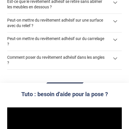
Est-ce que le revêtement adhésif se retire sans abîmer
les meubles en dessous ?
Peut-on mettre du revêtement adhésif sur une surface
avec du relief ?
Peut-on mettre du revêtement adhésif sur du carrelage
?
Partir d'un coin et tirer assez fermement
Utiliser une solution de dépose pour annuler l'action de la
Comment poser du revêtement adhésif dans les angles
colle
?
S'aider d'un décapeur thermique : la colle va ramollir le film
faire appel à un
et la colle. Vous retirez beaucoup plus facilement le
«
poseur professionnel
revêtement adhésif.
Réussir la pose d'un revêtement adhésif dans les angles. »
Lisser la surface avec un enduit de lissage au préalable
Commander à la taille des carreaux et réappliquer un joint
propre par dessus
Tuto : besoin d'aide pour la pose ?