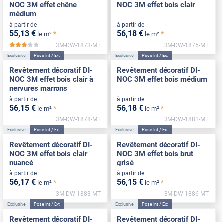
NOC 3M effet chêne
NOC 3M effet bois clair
médium
à partir de
à partir de
55
,13
€
56
,18
€
*
*
le m²
le m²
3M-DW-1873-MT
3M-DW-1875-MT
*****
Exclusive
Pose Int / Ext
Exclusive
Pose Int / Ext
Revêtement décoratif DI-
Revêtement décoratif DI-
NOC 3M effet bois clair à
NOC 3M effet bois médium
nervures marrons
à partir de
à partir de
56
,15
€
56
,18
€
*
*
le m²
le m²
3M-DW-1878-MT
3M-DW-1881-MT
Exclusive
Pose Int / Ext
Exclusive
Pose Int / Ext
Revêtement décoratif DI-
Revêtement décoratif DI-
NOC 3M effet bois clair
NOC 3M effet bois brut
nuancé
grisé
à partir de
à partir de
56
,17
€
56
,15
€
*
*
le m²
le m²
3M-DW-1883-MT
3M-DW-1886-MT
Exclusive
Pose Int / Ext
Exclusive
Pose Int / Ext
Revêtement décoratif DI-
Revêtement décoratif DI-