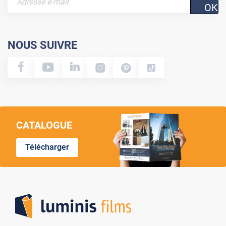
OK
NOUS SUIVRE
CATALOGUE
Télécharger
Lumi