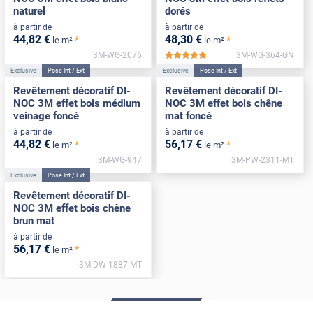
naturel
dorés
à partir de
à partir de
44
,82
€
48
,30
€
*
*
le m²
le m²
3M-WG-2076
3M-WG-364-GN
*****
Exclusive
Pose Int / Ext
Exclusive
Pose Int / Ext
Revêtement décoratif DI-
Revêtement décoratif DI-
NOC 3M effet bois médium
NOC 3M effet bois chêne
veinage foncé
mat foncé
à partir de
à partir de
44
,82
€
56
,17
€
*
*
le m²
le m²
3M-WG-947
3M-PW-2311-MT
Exclusive
Pose Int / Ext
Revêtement décoratif DI-
NOC 3M effet bois chêne
brun mat
à partir de
56
,17
€
*
le m²
3M-DW-1887-MT