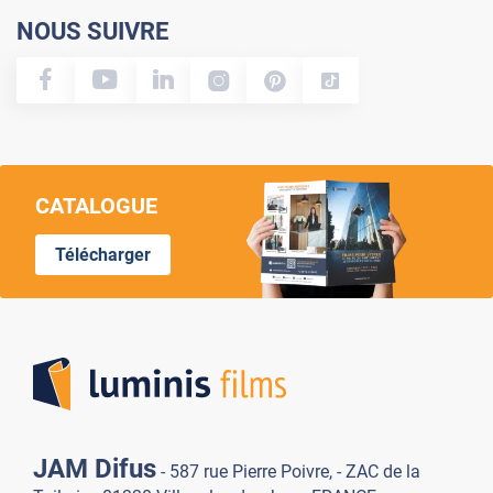
NOUS SUIVRE
CATALOGUE
Télécharger
Lumi
JAM Difus
- 587 rue Pierre Poivre, - ZAC de la