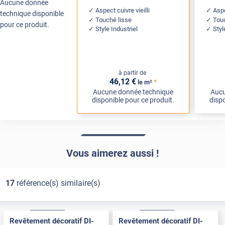
Aucune donnée
Aspect cuivre vieilli
Aspe
technique disponible
Touché lisse
Tou
pour ce produit.
Style Industriel
Sty
à partir de
46
,12
€
*
le m²
Aucune donnée technique
Aucu
disponible pour ce produit.
dispo
Vous aimerez aussi !
17
référence(s) similaire(s)
Exclusive
Pose Int / Ext
Exclusive
Pose Int / Ext
Revêtement décoratif DI-
Revêtement décoratif DI-