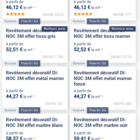
à partir de
à partir de
46
,12
€
46
,12
€
*
*
le m²
le m²
3M-ME-2024
3M-ME-377
*****
*****
Exclusive
Pose Int / Ext
Exclusive
Pose Int / Ext
Meilleure vente
Meilleure vente
Revêtement décoratif DI-
Revêtement décoratif DI-
NOC 3M effet tissu gris
NOC 3M effet tissu marron
à partir de
à partir de
52
,51
€
52
,52
€
*
*
le m²
le m²
3M-NU-1786
3M-NU-2010
Exclusive
Pose Int / Ext
Exclusive
Pose Int / Ext
Revêtement décoratif DI-
Revêtement décoratif DI-
NOC 3M effet métal marron
NOC 3M effet métal marron
foncé
à partir de
à partir de
44
,27
€
44
,27
€
*
*
le m²
le m²
3M-PA-181
3M-PA-389
Exclusive
Pose Int / Ext
Exclusive
Pose Int / Ext
Revêtement décoratif DI-
Revêtement décoratif DI-
NOC 3M effet marbre blanc
NOC 3M effet marbre noir
à partir de
à partir de
58
,37
€
59
,41
€
*
*
le m²
le m²