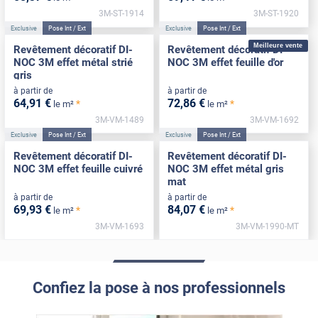
3M-ST-1914
3M-ST-1920
Exclusive
Pose Int / Ext
Exclusive
Pose Int / Ext
Meilleure vente
Revêtement décoratif DI-
Revêtement décoratif DI-
NOC 3M effet métal strié
NOC 3M effet feuille d'or
gris
à partir de
à partir de
64
,91
€
72
,86
€
*
*
le m²
le m²
3M-VM-1489
3M-VM-1692
Exclusive
Pose Int / Ext
Exclusive
Pose Int / Ext
Revêtement décoratif DI-
Revêtement décoratif DI-
NOC 3M effet feuille cuivré
NOC 3M effet métal gris
mat
à partir de
à partir de
69
,93
€
84
,07
€
*
*
le m²
le m²
3M-VM-1693
3M-VM-1990-MT
Confiez la pose à nos professionnels