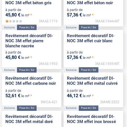
NOC 3M effet béton gris
NOC 3M effet béton noir
à partir de
à partir de
45
,80
€
57
,36
€
*
*
le m²
le m²
3M-AE-1719
3M-AE-1944-MT
*****
Exclusive
Pose Int / Ext
Exclusive
Pose Int / Ext
Revêtement décoratif DI-
Revêtement décoratif DI-
NOC 3M effet pierre
NOC 3M effet cuir blanc
blanche nacrée
à partir de
à partir de
45
,80
€
57
,36
€
*
*
le m²
le m²
3M-AE-1953
3M-AE-1959-MT
Exclusive
Pose Int / Ext
Exclusive
Pose Int / Ext
Revêtement décoratif DI-
Revêtement décoratif DI-
NOC 3M effet carbone noir
NOC 3M effet métal cuivré
à partir de
à partir de
52
,61
€
46
,12
€
*
*
le m²
le m²
3M-CA-421
3M-ME-2022
Exclusive
Pose Int / Ext
Exclusive
Pose Int / Ext
Revêtement décoratif DI-
Revêtement décoratif DI-
NOC 3M effet métal doré
NOC 3M effet inox brossé