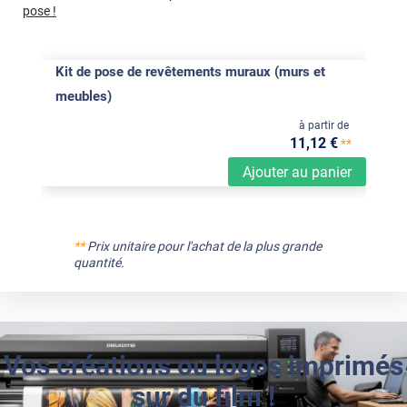
pose !
Kit de pose de revêtements muraux (murs et
meubles)
à partir de
11
,12
€
**
Ajouter au panier
**
Prix unitaire pour l'achat de la plus grande
quantité.
Vos créations ou logos imprimés
sur du film !