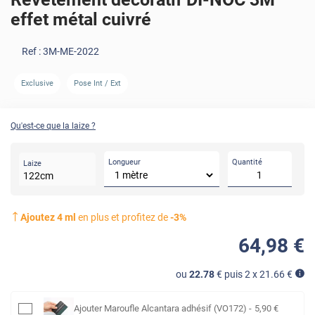
effet métal cuivré
Ref :
3M-ME-2022
AVANT
APRÈS
Exclusive
Pose Int / Ext
Qu'est-ce que la laize ?
Longueur
Quantité
Laize
122
cm
Ajoutez
4
ml
en plus et profitez de
-
3
%
64
,98
€
ou
22.78
€ puis 2 x
21.66
€
Ajouter
Maroufle Alcantara adhésif (VO172)
-
5
,90
€