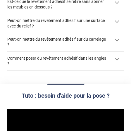
Est-ce que le revêtement adhésif se retire sans abîmer
les meubles en dessous ?
Peut-on mettre du revêtement adhésif sur une surface
avec du relief ?
Peut-on mettre du revêtement adhésif sur du carrelage
?
Partir d'un coin et tirer assez fermement
Utiliser une solution de dépose pour annuler l'action de la
Comment poser du revêtement adhésif dans les angles
colle
?
S'aider d'un décapeur thermique : la colle va ramollir le film
faire appel à un
et la colle. Vous retirez beaucoup plus facilement le
«
poseur professionnel
revêtement adhésif.
Réussir la pose d'un revêtement adhésif dans les angles. »
Lisser la surface avec un enduit de lissage au préalable
Commander à la taille des carreaux et réappliquer un joint
propre par dessus
Tuto : besoin d'aide pour la pose ?