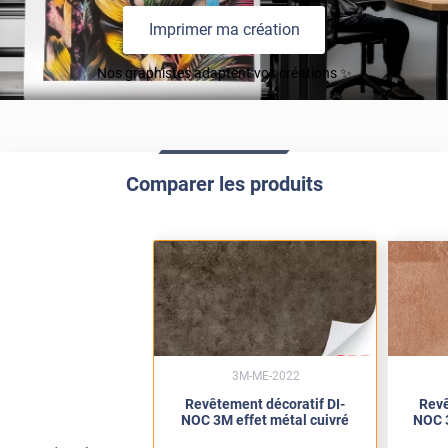
Imprimer ma création
Nos graphistes adaptent vos créations ✨
Comparer les produits
3M-ME-2022
Revêtement décoratif DI-
Revê
NOC 3M effet métal cuivré
NOC 3