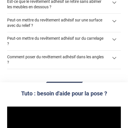
Est-ce que le revêtement adhésif se retire sans abîmer
les meubles en dessous ?
Peut-on mettre du revêtement adhésif sur une surface
avec du relief ?
Peut-on mettre du revêtement adhésif sur du carrelage
?
Partir d'un coin et tirer assez fermement
Utiliser une solution de dépose pour annuler l'action de la
Comment poser du revêtement adhésif dans les angles
colle
?
S'aider d'un décapeur thermique : la colle va ramollir le film
faire appel à un
et la colle. Vous retirez beaucoup plus facilement le
«
poseur professionnel
revêtement adhésif.
Réussir la pose d'un revêtement adhésif dans les angles. »
Lisser la surface avec un enduit de lissage au préalable
Commander à la taille des carreaux et réappliquer un joint
propre par dessus
Tuto : besoin d'aide pour la pose ?