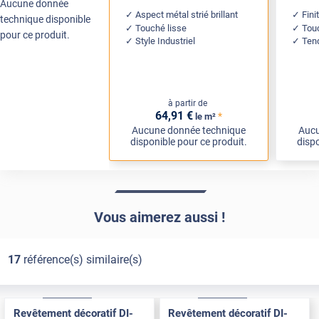
Aucune donnée
Aspect métal strié brillant
Fini
technique disponible
Touché lisse
Tou
pour ce produit.
Style Industriel
Ten
à partir de
64
,91
€
*
le m²
Aucune donnée technique
Aucu
disponible pour ce produit.
dispo
Vous aimerez aussi !
17
référence(s) similaire(s)
Exclusive
Pose Int / Ext
Exclusive
Pose Int / Ext
Revêtement décoratif DI-
Revêtement décoratif DI-