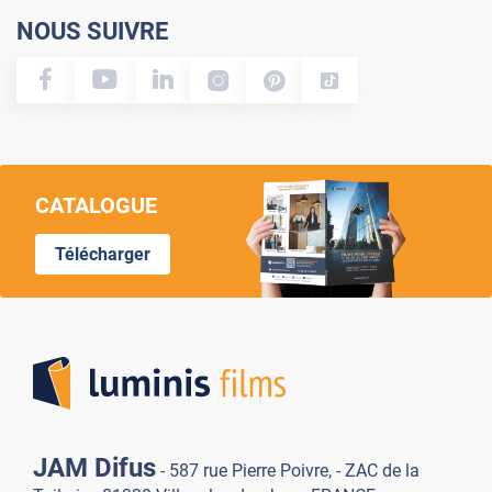
NOUS SUIVRE
CATALOGUE
Télécharger
Lumi
JAM Difus
- 587 rue Pierre Poivre, - ZAC de la