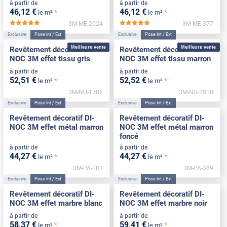
à partir de
à partir de
46
,12
€
46
,12
€
*
*
le m²
le m²
3M-ME-2024
3M-ME-377
*****
*****
Exclusive
Pose Int / Ext
Exclusive
Pose Int / Ext
Meilleure vente
Meilleure vente
Revêtement décoratif DI-
Revêtement décoratif DI-
NOC 3M effet tissu gris
NOC 3M effet tissu marron
à partir de
à partir de
52
,51
€
52
,52
€
*
*
le m²
le m²
3M-NU-1786
3M-NU-2010
Exclusive
Pose Int / Ext
Exclusive
Pose Int / Ext
Revêtement décoratif DI-
Revêtement décoratif DI-
NOC 3M effet métal marron
NOC 3M effet métal marron
foncé
à partir de
à partir de
44
,27
€
44
,27
€
*
*
le m²
le m²
3M-PA-181
3M-PA-389
Exclusive
Pose Int / Ext
Exclusive
Pose Int / Ext
Revêtement décoratif DI-
Revêtement décoratif DI-
NOC 3M effet marbre blanc
NOC 3M effet marbre noir
à partir de
à partir de
58
,37
€
59
,41
€
*
*
le m²
le m²