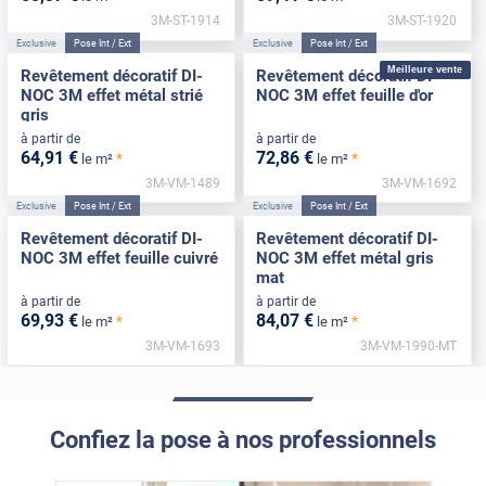
3M-ST-1914
3M-ST-1920
Exclusive
Pose Int / Ext
Exclusive
Pose Int / Ext
Meilleure vente
Revêtement décoratif DI-
Revêtement décoratif DI-
NOC 3M effet métal strié
NOC 3M effet feuille d'or
gris
à partir de
à partir de
64
,91
€
72
,86
€
*
*
le m²
le m²
3M-VM-1489
3M-VM-1692
Exclusive
Pose Int / Ext
Exclusive
Pose Int / Ext
Revêtement décoratif DI-
Revêtement décoratif DI-
NOC 3M effet feuille cuivré
NOC 3M effet métal gris
mat
à partir de
à partir de
69
,93
€
84
,07
€
*
*
le m²
le m²
3M-VM-1693
3M-VM-1990-MT
Confiez la pose à nos professionnels