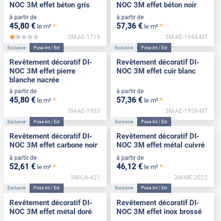
NOC 3M effet béton gris
NOC 3M effet béton noir
à partir de
à partir de
45
,80
€
57
,36
€
*
*
le m²
le m²
3M-AE-1719
3M-AE-1944-MT
*****
Exclusive
Pose Int / Ext
Exclusive
Pose Int / Ext
Revêtement décoratif DI-
Revêtement décoratif DI-
NOC 3M effet pierre
NOC 3M effet cuir blanc
blanche nacrée
à partir de
à partir de
45
,80
€
57
,36
€
*
*
le m²
le m²
3M-AE-1953
3M-AE-1959-MT
Exclusive
Pose Int / Ext
Exclusive
Pose Int / Ext
Revêtement décoratif DI-
Revêtement décoratif DI-
NOC 3M effet carbone noir
NOC 3M effet métal cuivré
à partir de
à partir de
52
,61
€
46
,12
€
*
*
le m²
le m²
3M-CA-421
3M-ME-2022
Exclusive
Pose Int / Ext
Exclusive
Pose Int / Ext
Revêtement décoratif DI-
Revêtement décoratif DI-
NOC 3M effet métal doré
NOC 3M effet inox brossé