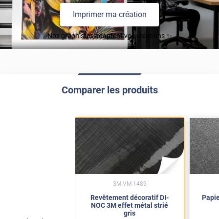
Imprimer ma création
Nos graphistes adaptent vos créations ✨
Comparer les produits
3M-VM-1489
Revêtement décoratif DI-
Papie
NOC 3M effet métal strié
gris