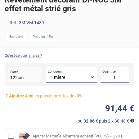
effet métal strié gris
Ref :
3M-VM-1489
AVANT
APRÈS
Exclusive
Pose Int / Ext
Qu'est-ce que la laize ?
Longueur
Quantité
Laize
122
cm
Ajoutez
4
ml
en plus et profitez de
-
3
%
91
,44
€
ou
32.06
€ puis 2 x
30.48
€
Ajouter
Maroufle Alcantara adhésif (VO172)
-
5
,90
€