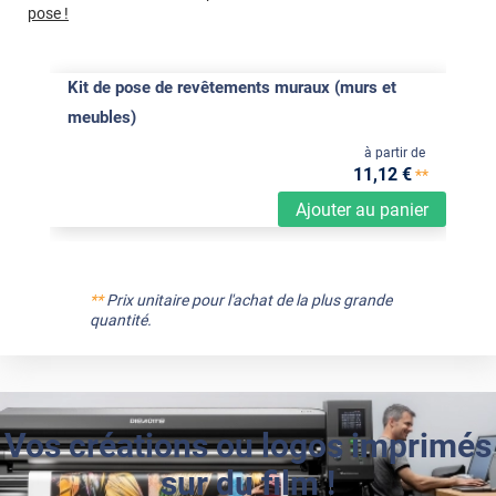
pose !
Kit de pose de revêtements muraux (murs et
meubles)
à partir de
11
,12
€
**
Ajouter au panier
**
Prix unitaire pour l'achat de la plus grande
quantité.
Vos créations ou logos imprimés
sur du film !