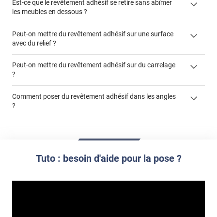
Est-ce que le revêtement adhésif se retire sans abîmer
les meubles en dessous ?
Peut-on mettre du revêtement adhésif sur une surface
avec du relief ?
Peut-on mettre du revêtement adhésif sur du carrelage
?
Partir d'un coin et tirer assez fermement
Utiliser une solution de dépose pour annuler l'action de la
Comment poser du revêtement adhésif dans les angles
colle
?
S'aider d'un décapeur thermique : la colle va ramollir le film
faire appel à un
et la colle. Vous retirez beaucoup plus facilement le
«
poseur professionnel
revêtement adhésif.
Réussir la pose d'un revêtement adhésif dans les angles. »
Lisser la surface avec un enduit de lissage au préalable
Commander à la taille des carreaux et réappliquer un joint
propre par dessus
Tuto : besoin d'aide pour la pose ?