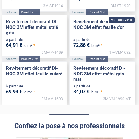
3M-ST-1914
3M-ST-1920
Exclusive
Pose Int / Ext
Exclusive
Pose Int / Ext
Meilleure vente
Revêtement décoratif DI-
Revêtement décoratif DI-
NOC 3M effet métal strié
NOC 3M effet feuille d'or
gris
à partir de
à partir de
64
,91
€
72
,86
€
*
*
le m²
le m²
3M-VM-1489
3M-VM-1692
Exclusive
Pose Int / Ext
Exclusive
Pose Int / Ext
Revêtement décoratif DI-
Revêtement décoratif DI-
NOC 3M effet feuille cuivré
NOC 3M effet métal gris
mat
à partir de
à partir de
69
,93
€
84
,07
€
*
*
le m²
le m²
3M-VM-1693
3M-VM-1990-MT
Confiez la pose à nos professionnels