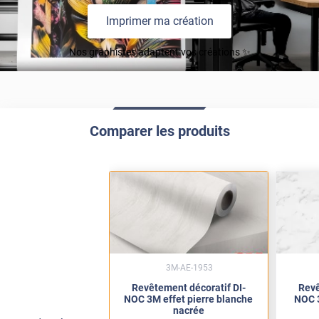
Imprimer ma création
Nos graphistes adaptent vos créations ✨
Comparer les produits
3M-AE-1953
Revêtement décoratif DI-
Revê
NOC 3M effet pierre blanche
NOC 3
nacrée