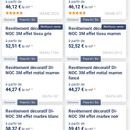
à partir de
à partir de
46
,12
€
46
,12
€
*
*
le m²
le m²
3M-ME-2024
3M-ME-377
*****
*****
Exclusive
Pose Int / Ext
Exclusive
Pose Int / Ext
Meilleure vente
Meilleure vente
Revêtement décoratif DI-
Revêtement décoratif DI-
NOC 3M effet tissu gris
NOC 3M effet tissu marron
à partir de
à partir de
52
,51
€
52
,52
€
*
*
le m²
le m²
3M-NU-1786
3M-NU-2010
Exclusive
Pose Int / Ext
Exclusive
Pose Int / Ext
Revêtement décoratif DI-
Revêtement décoratif DI-
NOC 3M effet métal marron
NOC 3M effet métal marron
foncé
à partir de
à partir de
44
,27
€
44
,27
€
*
*
le m²
le m²
3M-PA-181
3M-PA-389
Exclusive
Pose Int / Ext
Exclusive
Pose Int / Ext
Revêtement décoratif DI-
Revêtement décoratif DI-
NOC 3M effet marbre blanc
NOC 3M effet marbre noir
à partir de
à partir de
58
,37
€
59
,41
€
*
*
le m²
le m²