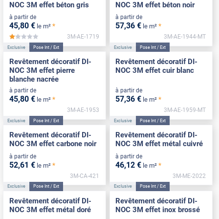
NOC 3M effet béton gris
NOC 3M effet béton noir
à partir de
à partir de
45
,80
€
57
,36
€
*
*
le m²
le m²
3M-AE-1719
3M-AE-1944-MT
*****
Exclusive
Pose Int / Ext
Exclusive
Pose Int / Ext
Revêtement décoratif DI-
Revêtement décoratif DI-
NOC 3M effet pierre
NOC 3M effet cuir blanc
blanche nacrée
à partir de
à partir de
45
,80
€
57
,36
€
*
*
le m²
le m²
3M-AE-1953
3M-AE-1959-MT
Exclusive
Pose Int / Ext
Exclusive
Pose Int / Ext
Revêtement décoratif DI-
Revêtement décoratif DI-
NOC 3M effet carbone noir
NOC 3M effet métal cuivré
à partir de
à partir de
52
,61
€
46
,12
€
*
*
le m²
le m²
3M-CA-421
3M-ME-2022
Exclusive
Pose Int / Ext
Exclusive
Pose Int / Ext
Revêtement décoratif DI-
Revêtement décoratif DI-
NOC 3M effet métal doré
NOC 3M effet inox brossé