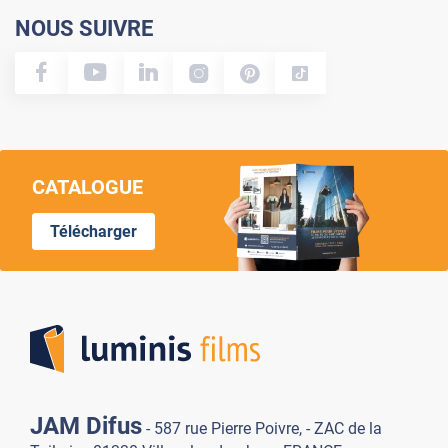
NOUS SUIVRE
CATALOGUE
Télécharger
Lumi
JAM Difus
- 587 rue Pierre Poivre, - ZAC de la