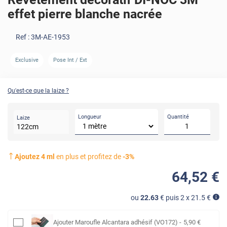
effet pierre blanche nacrée
Ref :
3M-AE-1953
Exclusive
Pose Int / Ext
Qu'est-ce que la laize ?
Longueur
Quantité
Laize
122
cm
Ajoutez
4
ml
en plus et profitez de
-
3
%
64
,52
€
ou
22.63
€ puis 2 x
21.5
€
Ajouter
Maroufle Alcantara adhésif (VO172)
-
5
,90
€