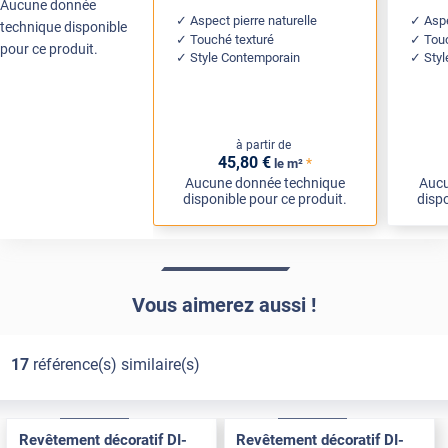
Aucune donnée
Aspect pierre naturelle
Asp
technique disponible
Touché texturé
Tou
pour ce produit.
Style Contemporain
Sty
à partir de
45
,80
€
*
le m²
Aucune donnée technique
Aucu
disponible pour ce produit.
dispo
Vous aimerez aussi !
17
référence(s) similaire(s)
Exclusive
Pose Int / Ext
Exclusive
Pose Int / Ext
Revêtement décoratif DI-
Revêtement décoratif DI-