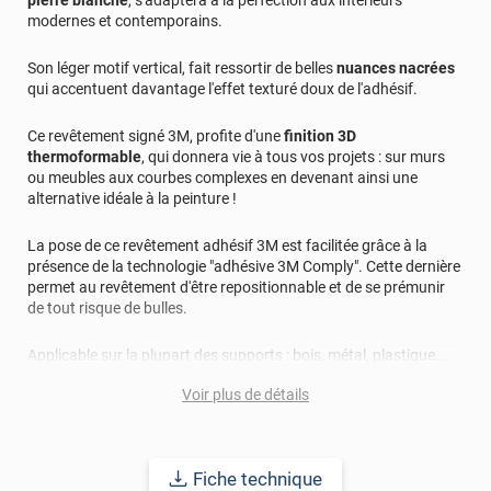
modernes et contemporains.
Son léger motif vertical, fait ressortir de belles
nuances nacrées
qui accentuent davantage l'effet texturé doux de l'adhésif.
Ce revêtement signé 3M, profite d'une
finition 3D
thermoformable
, qui donnera vie à tous vos projets : sur murs
ou meubles aux courbes complexes en devenant ainsi une
alternative idéale à la peinture !
La pose de ce revêtement adhésif 3M est facilitée grâce à la
présence de la technologie "adhésive 3M Comply". Cette dernière
permet au revêtement d'être repositionnable et de se prémunir
de tout risque de bulles.
Applicable sur la plupart des supports : bois, métal, plastique...
cet adhésif vous promet une durabilité longue avec une pose
Voir plus de détails
intérieure et extérieure allant jusqu'à 15 ans.
Fiche technique