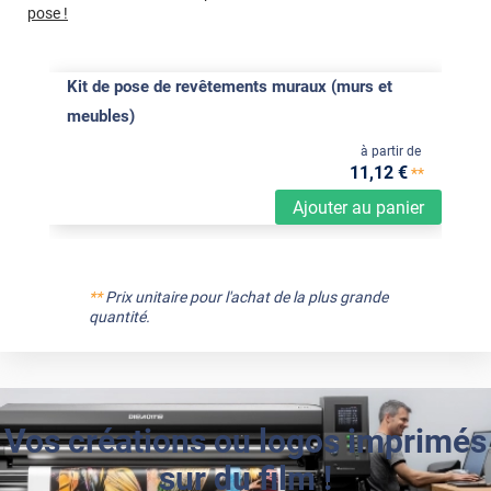
pose !
Kit de pose de revêtements muraux (murs et
meubles)
à partir de
11
,12
€
**
Ajouter au panier
**
Prix unitaire pour l'achat de la plus grande
quantité.
Vos créations ou logos imprimés
sur du film !