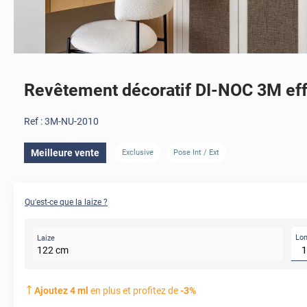
Revêtement décoratif DI-NOC 3M eff
Ref :
3M-NU-2010
Meilleure vente
Exclusive
Pose Int / Ext
Qu'est-ce que la laize ?
Lo
Laize
122
cm
Ajoutez
4
ml
en plus et profitez de
-
3
%