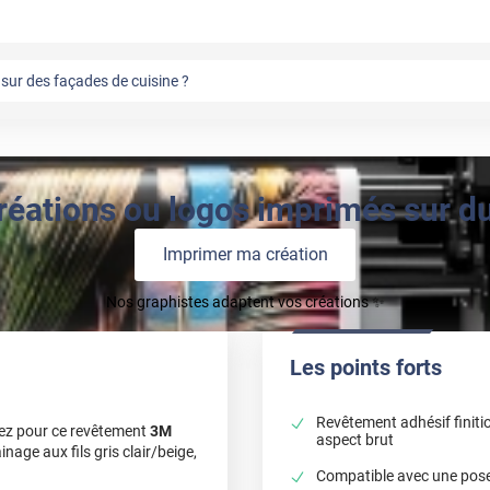
sur des façades de cuisine ?
réations ou logos imprimés sur du 
Imprimer ma création
Nos graphistes adaptent vos créations ✨
Les points forts
Revêtement adhésif finiti
ez pour ce revêtement
3M
aspect brut
nage aux fils gris clair/beige,
Compatible avec une pose 