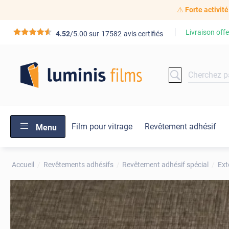
⚠️
Forte activité
Livraison offe
*****
4.52
/5.00 sur
17582
avis certifiés
Film pour vitrage
Revêtement adhésif
Menu
Accueil
Revêtements adhésifs
Revêtement adhésif spécial
Ext