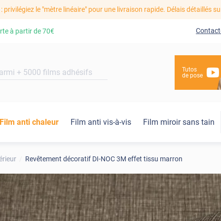
: privilégiez le "mètre linéaire" pour une livraison rapide. Délais détaillés su
Contact
rte à partir de
70€
Tutos
de pose
Film anti chaleur
Film anti vis-à-vis
Film miroir sans tain
érieur
Revêtement décoratif DI-NOC 3M effet tissu marron