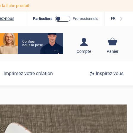
r la fiche produit.
ez-nous
Particuliers
Professionnels
FR
Confiez-
nous la pose
S'inscrire / Se
Compte
Panier
connecter
Connexion
Imprimez votre création
Inspirez-vous
/
Inscription