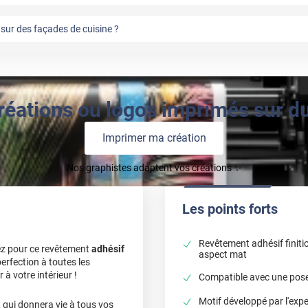
sur des façades de cuisine ?
réations ou logos imprimés sur du 
Imprimer ma création
Nos graphistes adaptent vos créations ✨
Les points forts
Revêtement adhésif finiti
ez pour ce revêtement
adhésif
aspect mat
perfection à toutes les
 à votre intérieur !
Compatible avec une pose 
Motif développé par l'expe
 qui donnera vie à tous vos