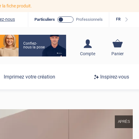
r la fiche produit.
ez-nous
Particuliers
Professionnels
FR
Confiez-
nous la pose
S'inscrire / Se
Compte
Panier
connecter
Connexion
Imprimez votre création
Inspirez-vous
/
Inscription
APRÈS