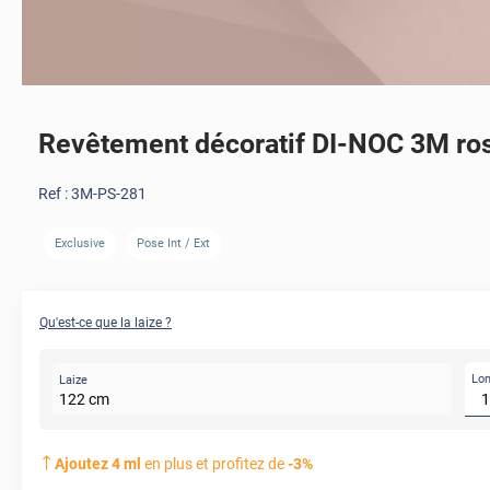
Revêtement décoratif DI-NOC 3M ro
Ref :
3M-PS-281
Exclusive
Pose Int / Ext
AVANT
Qu'est-ce que la laize ?
Lo
Laize
122
cm
Ajoutez
4
ml
en plus et profitez de
-
3
%