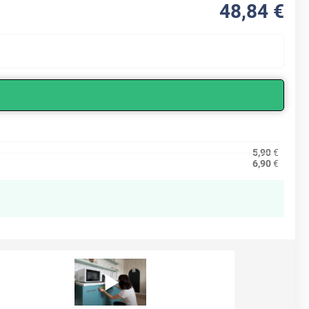
48
,84
€
5,90
€
6,90
€