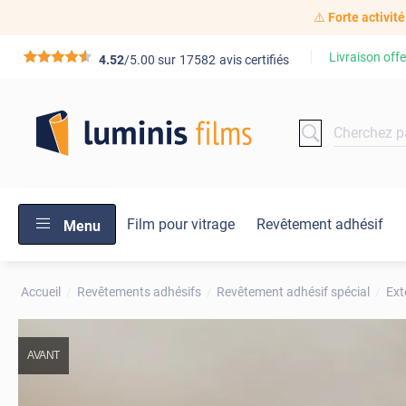
⚠️
Forte activité
Livraison offe
*****
4.52
/5.00 sur
17582
avis certifiés
Film pour vitrage
Revêtement adhésif
Menu
Accueil
Revêtements adhésifs
Revêtement adhésif spécial
Ext
AVANT