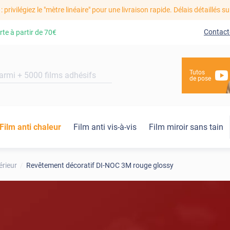
: privilégiez le "mètre linéaire" pour une livraison rapide. Délais détaillés su
Contact
rte à partir de
70€
Tutos
de pose
Film anti chaleur
Film anti vis-à-vis
Film miroir sans tain
érieur
Revêtement décoratif DI-NOC 3M rouge glossy