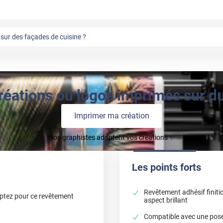
sur des façades de cuisine ?
réations ou logos imprimés sur du 
Imprimer ma création
Nos graphistes adaptent vos créations ✨
Les points forts
Revêtement adhésif finiti
optez pour ce revêtement
aspect brillant
Compatible avec une pose 