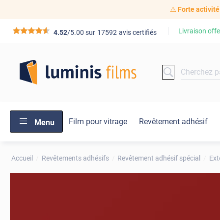
⚠️
Forte activité
Livraison offe
*****
4.52
/5.00 sur
17592
avis certifiés
Film pour vitrage
Revêtement adhésif
Menu
Accueil
Revêtements adhésifs
Revêtement adhésif spécial
Ext