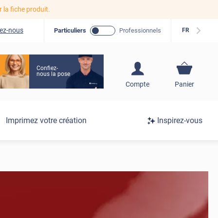
r la fiche produit.
ez-nous
Particuliers
Professionnels
FR
Confiez-
nous la pose
S'inscrire / Se
Compte
Panier
connecter
Connexion
Imprimez votre création
Inspirez-vous
/
Inscription