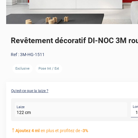
Revêtement décoratif DI-NOC 3M ro
Ref :
3M-HG-1511
Exclusive
Pose Int / Ext
Qu'est-ce que la laize ?
Lo
Laize
122
cm
Ajoutez
4
ml
en plus et profitez de
-
3
%