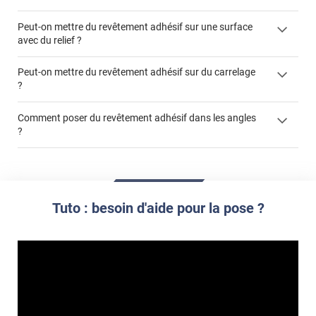
Peut-on mettre du revêtement adhésif sur une surface
avec du relief ?
Peut-on mettre du revêtement adhésif sur du carrelage
?
Partir d'un coin et tirer assez fermement
Utiliser une solution de dépose pour annuler l'action de la
Comment poser du revêtement adhésif dans les angles
colle
?
S'aider d'un décapeur thermique : la colle va ramollir le film
faire appel à un
et la colle. Vous retirez beaucoup plus facilement le
«
poseur professionnel
revêtement adhésif.
Réussir la pose d'un revêtement adhésif dans les angles. »
Lisser la surface avec un enduit de lissage au préalable
Commander à la taille des carreaux et réappliquer un joint
propre par dessus
Tuto : besoin d'aide pour la pose ?