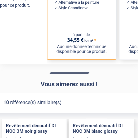
Alternative à la peinture
Alte
pour ce produit.
Style Scandinave
Styl
à partir de
34
,55
€
*
le m²
Aucune donnée technique
Aucu
disponible pour ce produit.
dispo
Vous aimerez aussi !
10
référence(s) similaire(s)
Exclusive
Pose Int / Ext
Exclusive
Pose Int / Ext
Revêtement décoratif DI-
Revêtement décoratif DI-
NOC 3M noir glossy
NOC 3M blanc glossy