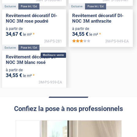
Exclusive
Pose Int / Ext
Exclusive
Pose Int / Ext
Revêtement décoratif DI-
Revêtement décoratif DI-
NOC 3M rose poudré
NOC 3M anthracite
à partir de
à partir de
34
,67
€
34
,55
€
*
*
le m²
le m²
3M-PS-281
3M-PS-949-EA
*****
Exclusive
Pose Int / Ext
Meilleure vente
Revêtement décoratif DI-
NOC 3M blanc rosé
à partir de
34
,55
€
*
le m²
3M-PS-959-EA
Confiez la pose à nos professionnels