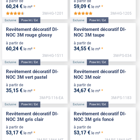
à partir de
à partir de
60
,24
€
59
,09
€
*
*
le m²
le m²
3M-HG-1201
3M-HG-1205
*****
*****
Exclusive
Pose Int / Ext
Exclusive
Pose Int / Ext
Revêtement décoratif DI-
Revêtement décoratif DI-
NOC 3M rouge glossy
NOC 3M taupe
à partir de
à partir de
60
,24
€
34
,55
€
*
*
le m²
le m²
3M-HG-1511
3M-PS-034
Exclusive
Pose Int / Ext
Exclusive
Pose Int / Ext
Revêtement décoratif DI-
Revêtement décoratif DI-
NOC 3M vert pastel
NOC 3M noir
à partir de
à partir de
35
,15
€
34
,67
€
*
*
le m²
le m²
3M-PS-116-EA
3M-PS-1183
Exclusive
Pose Int / Ext
Exclusive
Pose Int / Ext
Revêtement décoratif DI-
Revêtement décoratif DI-
NOC 3M gris clair
NOC 3M gris foncé
à partir de
à partir de
53
,17
€
53
,17
€
*
*
le m²
le m²
3M-PS-1866-MT
3M-PS-1869-MT