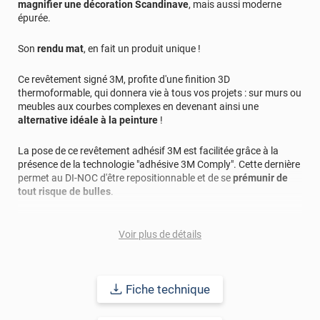
magnifier une décoration Scandinave
, mais aussi moderne
épurée.
Son
rendu mat
, en fait un produit unique !
Ce revêtement signé 3M, profite d'une finition 3D
thermoformable, qui donnera vie à tous vos projets : sur murs ou
meubles aux courbes complexes en devenant ainsi une
alternative idéale à la peinture
!
La pose de ce revêtement adhésif 3M est facilitée grâce à la
présence de la technologie "adhésive 3M Comply". Cette dernière
permet au DI-NOC d'être repositionnable et de se
prémunir de
tout risque de bulles
.
Applicable sur la plupart des supports : bois, métal, plastique...
Voir plus de détails
cet adhésif vous promet une durabilité longue avec une pose
intérieure et extérieure allant jusqu'à 15 ans.
Fiche technique