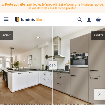
⚠️
Forte activité
: privilégiez le "mètre linéaire" pour une livraison rapide.
Délais détaillés sur la fiche produit.
AVANT
APRÈS
Revêtement décoratif DI-NOC 3M