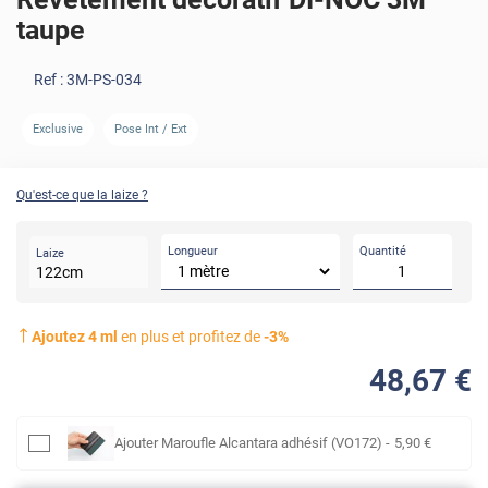
taupe
Ref :
3M-PS-034
Exclusive
Pose Int / Ext
AVANT
Qu'est-ce que la laize ?
Longueur
Quantité
Laize
122
cm
Ajoutez
4
ml
en plus et profitez de
-
3
%
48
,67
€
Ajouter
Maroufle Alcantara adhésif (VO172)
-
5
,90
€