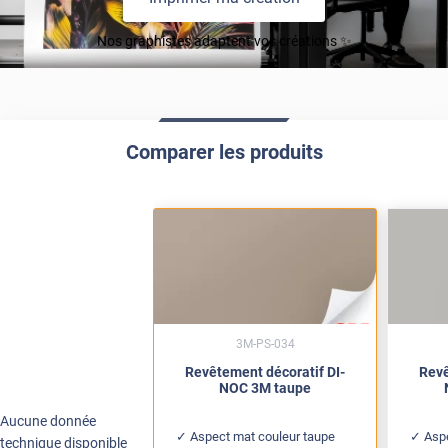
Nos graphistes adaptent vos créations ✨
Comparer les produits
3M-PS-034
Revêtement décoratif DI-
Revê
NOC 3M taupe
Aucune donnée
Aspect mat couleur taupe
Aspe
technique disponible