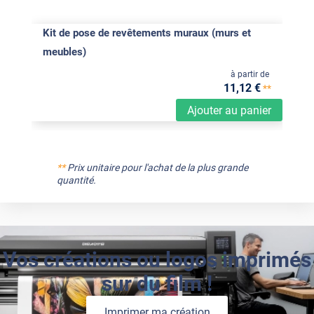
Kit de pose de revêtements muraux (murs et
meubles)
à partir de
11
,12
€
**
Ajouter au panier
**
Prix unitaire pour l'achat de la plus grande
quantité.
Vos créations ou logos imprimés
sur du film !
Imprimer ma création