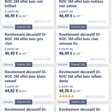
NOC 3M effet bois noir
NOC 3M effet bois mélèze
brillant
noir satiné
à partir de
à partir de
46
,49
€
46
,49
€
*
*
le m²
le m²
3M-FW-1757
3M-FW-1970
Exclusive
Pose Int / Ext
Exclusive
Pose Int / Ext
Revêtement décoratif DI-
Revêtement décoratif DI-
NOC 3M effet bois gris
NOC 3M effet bois clair
clair
veinage fin
à partir de
à partir de
46
,49
€
46
,49
€
*
*
le m²
le m²
3M-FW-1978
3M-FW-336
Exclusive
Pose Int / Ext
Exclusive
Pose Int / Ext
Revêtement décoratif DI-
Revêtement décoratif DI-
NOC 3M effet bois blanc
NOC 3M effet bois reflets
naturel
dorés
à partir de
à partir de
44
,82
€
48
,30
€
*
*
le m²
le m²
3M-WG-2076
3M-WG-364-GN
*****
Exclusive
Pose Int / Ext
Exclusive
Pose Int / Ext
Revêtement décoratif DI-
Revêtement décoratif DI-