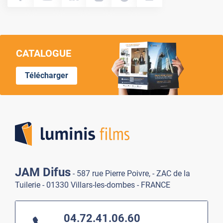
CATALOGUE
Télécharger
Lumi
JAM Difus
- 587 rue Pierre Poivre, - ZAC de la
Tuilerie - 01330 Villars-les-dombes - FRANCE
04.72.41.06.60