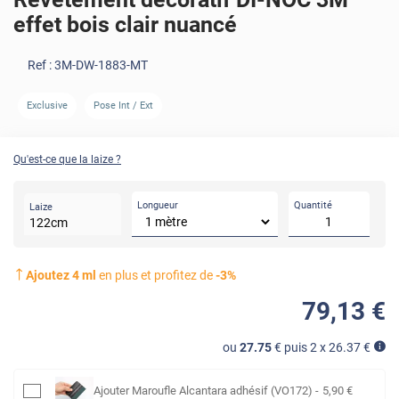
effet bois clair nuancé
Ref :
3M-DW-1883-MT
Exclusive
Pose Int / Ext
AVANT
Qu'est-ce que la laize ?
Longueur
Quantité
Laize
122
cm
Ajoutez
4
ml
en plus et profitez de
-
3
%
79
,13
€
ou
27.75
€ puis 2 x
26.37
€
Ajouter
Maroufle Alcantara adhésif (VO172)
-
5
,90
€