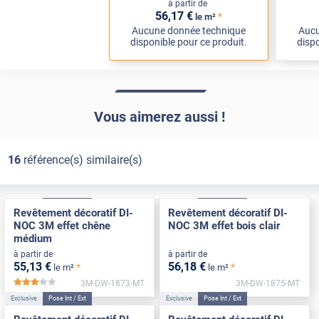
à partir de
56
,17
€
*
le m²
Aucune donnée technique
Aucu
disponible pour ce produit.
dispo
Vous aimerez aussi !
16
référence(s) similaire(s)
Exclusive
Pose Int / Ext
Exclusive
Pose Int / Ext
Revêtement décoratif DI-
Revêtement décoratif DI-
NOC 3M effet chêne
NOC 3M effet bois clair
médium
à partir de
à partir de
55
,13
€
56
,18
€
*
*
le m²
le m²
3M-DW-1873-MT
3M-DW-1875-MT
*****
Exclusive
Pose Int / Ext
Exclusive
Pose Int / Ext