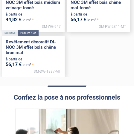
NOC 3M effet bois médium
NOC 3M effet bois chêne
veinage foncé
mat foncé
à partir de
à partir de
44
,82
€
56
,17
€
*
*
le m²
le m²
3M-WG-947
3M-PW-2311-MT
Exclusive
Pose Int / Ext
Revêtement décoratif DI-
NOC 3M effet bois chêne
brun mat
à partir de
56
,17
€
*
le m²
3M-DW-1887-MT
Confiez la pose à nos professionnels