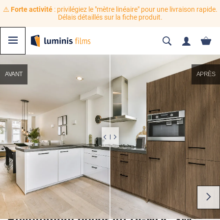
⚠️
Forte activité
: privilégiez le "mètre linéaire" pour une livraison rapide.
Délais détaillés sur la fiche produit.
AVANT
APRÈS
Revêtement décoratif DI-NOC 3M