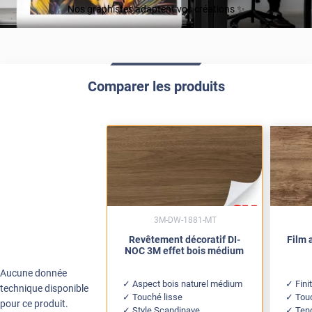
Nos graphistes adaptent vos créations ✨
Comparer les produits
3M-DW-1881-MT
Revêtement décoratif DI-
Film 
NOC 3M effet bois médium
Aucune donnée
Aspect bois naturel médium
Fini
technique disponible
Touché lisse
Touc
pour ce produit.
Style Scandinave
Ten