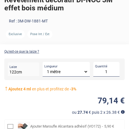
effet bois médium
Ref :
3M-DW-1881-MT
Exclusive
Pose Int / Ext
AVANT
Qu'est-ce que la laize ?
Longueur
Quantité
Laize
122
cm
Ajoutez
4
ml
en plus et profitez de
-
3
%
79
,14
€
ou
27.74
€ puis 2 x
26.38
€
Ajouter
Maroufle Alcantara adhésif (VO172)
-
5
,90
€