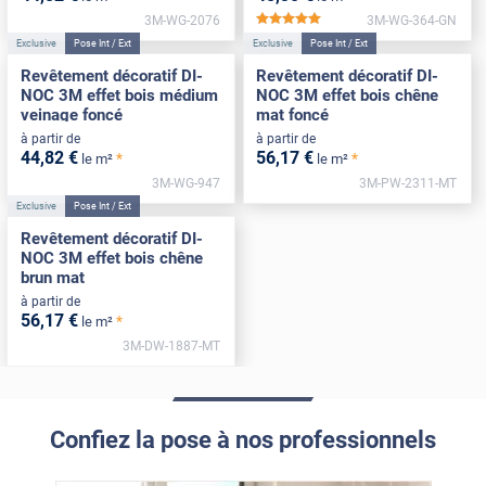
3M-WG-2076
3M-WG-364-GN
*****
Exclusive
Pose Int / Ext
Exclusive
Pose Int / Ext
Revêtement décoratif DI-
Revêtement décoratif DI-
NOC 3M effet bois médium
NOC 3M effet bois chêne
veinage foncé
mat foncé
à partir de
à partir de
44
,82
€
56
,17
€
*
*
le m²
le m²
3M-WG-947
3M-PW-2311-MT
Exclusive
Pose Int / Ext
Revêtement décoratif DI-
NOC 3M effet bois chêne
brun mat
à partir de
56
,17
€
*
le m²
3M-DW-1887-MT
Confiez la pose à nos professionnels