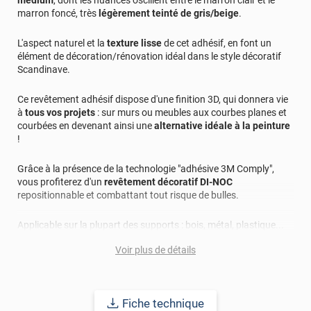
marron foncé, très
légèrement teinté de gris/beige
.
L'aspect naturel et la
texture lisse
de cet adhésif, en font un
élément de décoration/rénovation idéal dans le style décoratif
Scandinave.
Ce revêtement adhésif dispose d'une finition 3D, qui donnera vie
à
tous vos projets
: sur murs ou meubles aux courbes planes et
courbées en devenant ainsi une
alternative idéale à la peinture
!
Grâce à la présence de la technologie "adhésive 3M Comply",
vous profiterez d'un
revêtement décoratif DI-NOC
repositionnable et combattant tout risque de bulles.
Applicable sur la plupart des supports : bois, métal, plastique...
cet adhésif vous promet une durabilité longue avec une pose
Voir plus de détails
intérieure et extérieure allant jusqu'à 15 ans et devenant ainsi
une alternative idéale à la peinture !
Fiche technique