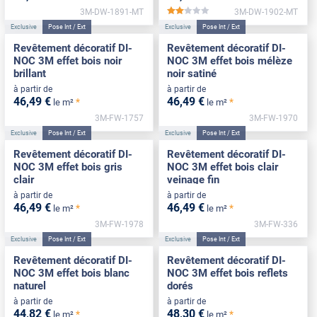
3M-DW-1891-MT
3M-DW-1902-MT
*****
Exclusive
Pose Int / Ext
Exclusive
Pose Int / Ext
Revêtement décoratif DI-
Revêtement décoratif DI-
NOC 3M effet bois noir
NOC 3M effet bois mélèze
brillant
noir satiné
à partir de
à partir de
46
,49
€
46
,49
€
*
*
le m²
le m²
3M-FW-1757
3M-FW-1970
Exclusive
Pose Int / Ext
Exclusive
Pose Int / Ext
Revêtement décoratif DI-
Revêtement décoratif DI-
NOC 3M effet bois gris
NOC 3M effet bois clair
clair
veinage fin
à partir de
à partir de
46
,49
€
46
,49
€
*
*
le m²
le m²
3M-FW-1978
3M-FW-336
Exclusive
Pose Int / Ext
Exclusive
Pose Int / Ext
Revêtement décoratif DI-
Revêtement décoratif DI-
NOC 3M effet bois blanc
NOC 3M effet bois reflets
naturel
dorés
à partir de
à partir de
44
,82
€
48
,30
€
*
*
le m²
le m²