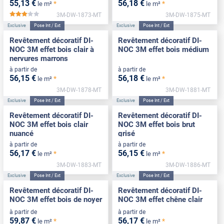
55
,13
€
56
,18
€
*
*
le m²
le m²
3M-DW-1873-MT
3M-DW-1875-MT
*****
Exclusive
Pose Int / Ext
Exclusive
Pose Int / Ext
Revêtement décoratif DI-
Revêtement décoratif DI-
NOC 3M effet bois clair à
NOC 3M effet bois médium
nervures marrons
à partir de
à partir de
56
,15
€
56
,18
€
*
*
le m²
le m²
3M-DW-1878-MT
3M-DW-1881-MT
Exclusive
Pose Int / Ext
Exclusive
Pose Int / Ext
Revêtement décoratif DI-
Revêtement décoratif DI-
NOC 3M effet bois clair
NOC 3M effet bois brut
nuancé
grisé
à partir de
à partir de
56
,17
€
56
,15
€
*
*
le m²
le m²
3M-DW-1883-MT
3M-DW-1886-MT
Exclusive
Pose Int / Ext
Exclusive
Pose Int / Ext
Revêtement décoratif DI-
Revêtement décoratif DI-
NOC 3M effet bois de noyer
NOC 3M effet chêne clair
à partir de
à partir de
59
,87
€
56
,17
€
*
*
le m²
le m²