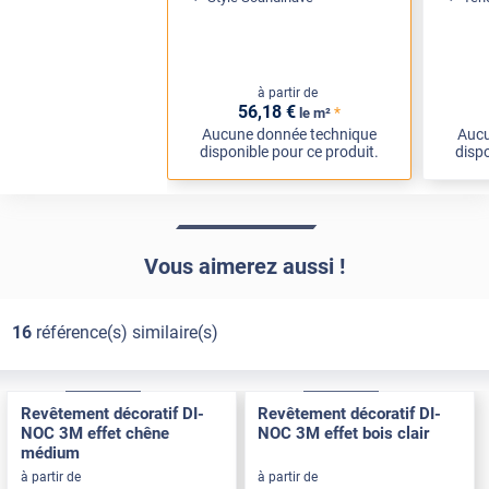
à partir de
56
,18
€
*
le m²
Aucune donnée technique
Aucu
disponible pour ce produit.
dispo
Vous aimerez aussi !
16
référence(s) similaire(s)
Exclusive
Pose Int / Ext
Exclusive
Pose Int / Ext
Revêtement décoratif DI-
Revêtement décoratif DI-
NOC 3M effet chêne
NOC 3M effet bois clair
médium
à partir de
à partir de