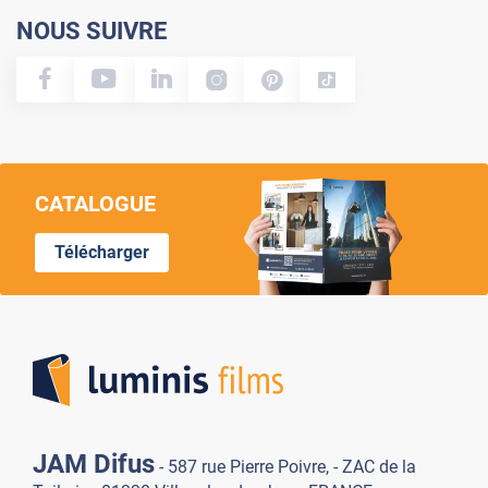
NOUS SUIVRE
CATALOGUE
Télécharger
Lumi
JAM Difus
- 587 rue Pierre Poivre, - ZAC de la