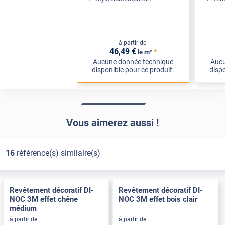
à partir de
46
,49
€
*
le m²
Aucune donnée technique
Aucu
disponible pour ce produit.
dispo
Vous aimerez aussi !
16
référence(s) similaire(s)
Exclusive
Pose Int / Ext
Exclusive
Pose Int / Ext
Revêtement décoratif DI-
Revêtement décoratif DI-
NOC 3M effet chêne
NOC 3M effet bois clair
médium
à partir de
à partir de