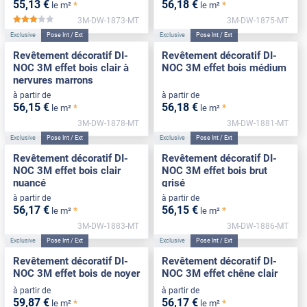
55
,13
€
56
,18
€
*
*
le m²
le m²
3M-DW-1873-MT
3M-DW-1875-MT
*****
Exclusive
Pose Int / Ext
Exclusive
Pose Int / Ext
Revêtement décoratif DI-
Revêtement décoratif DI-
NOC 3M effet bois clair à
NOC 3M effet bois médium
nervures marrons
à partir de
à partir de
56
,15
€
56
,18
€
*
*
le m²
le m²
3M-DW-1878-MT
3M-DW-1881-MT
Exclusive
Pose Int / Ext
Exclusive
Pose Int / Ext
Revêtement décoratif DI-
Revêtement décoratif DI-
NOC 3M effet bois clair
NOC 3M effet bois brut
nuancé
grisé
à partir de
à partir de
56
,17
€
56
,15
€
*
*
le m²
le m²
3M-DW-1883-MT
3M-DW-1886-MT
Exclusive
Pose Int / Ext
Exclusive
Pose Int / Ext
Revêtement décoratif DI-
Revêtement décoratif DI-
NOC 3M effet bois de noyer
NOC 3M effet chêne clair
à partir de
à partir de
59
,87
€
56
,17
€
*
*
le m²
le m²