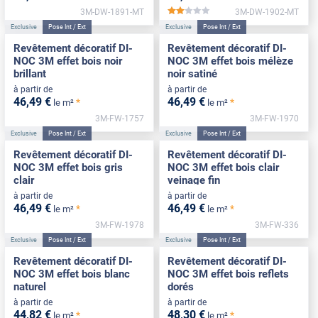
3M-DW-1891-MT
3M-DW-1902-MT
*****
Exclusive
Pose Int / Ext
Exclusive
Pose Int / Ext
Revêtement décoratif DI-
Revêtement décoratif DI-
NOC 3M effet bois noir
NOC 3M effet bois mélèze
brillant
noir satiné
à partir de
à partir de
46
,49
€
46
,49
€
*
*
le m²
le m²
3M-FW-1757
3M-FW-1970
Exclusive
Pose Int / Ext
Exclusive
Pose Int / Ext
Revêtement décoratif DI-
Revêtement décoratif DI-
NOC 3M effet bois gris
NOC 3M effet bois clair
clair
veinage fin
à partir de
à partir de
46
,49
€
46
,49
€
*
*
le m²
le m²
3M-FW-1978
3M-FW-336
Exclusive
Pose Int / Ext
Exclusive
Pose Int / Ext
Revêtement décoratif DI-
Revêtement décoratif DI-
NOC 3M effet bois blanc
NOC 3M effet bois reflets
naturel
dorés
à partir de
à partir de
44
,82
€
48
,30
€
*
*
le m²
le m²