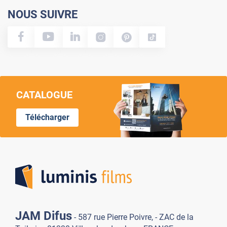
NOUS SUIVRE
CATALOGUE
Télécharger
Lumi
JAM Difus
- 587 rue Pierre Poivre, - ZAC de la