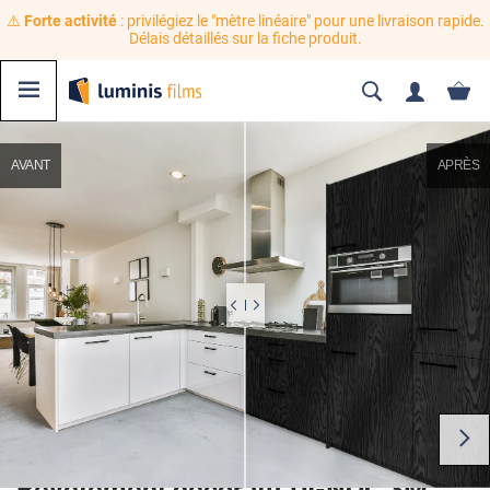
⚠️
Forte activité
: privilégiez le "mètre linéaire" pour une livraison rapide.
Délais détaillés sur la fiche produit.
AVANT
APRÈS
Revêtement décoratif DI-NOC 3M