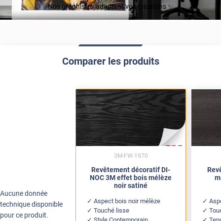
Nos graphistes adaptent vos créations ✨
Comparer les produits
3M-FW-1970
Revêtement décoratif DI-
Revê
NOC 3M effet bois mélèze
m
noir satiné
Aucune donnée
Aspect bois noir mélèze
Asp
technique disponible
Touché lisse
Tou
pour ce produit.
Style Contemporain
Ten