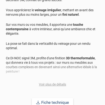
Vous apprécierez le
veinage irrégulier
, mettant en avant des
nervures plus ou moins larges, pour un
fini naturel
.
Sur vos murs ou vos meubles, il apportera une
touche
contemporaine
à votre intérieur, ainsi qu'une ambiance chic et
élégante.
La pose se fait dans la verticalité du veinage pour un rendu
optimal.
Ce DI-NOC signé 3M, profite d'une finition
3D thermoformable
,
qui donnera vie à tous vos projets : sur murs ou meubles aux
courbes complexes en devenant ainsi une alternative idéale à la
peinture !
La pose de ce revêtement adhésif 3M est facilitée grâce à la
Voir plus de détails
présence de la technologie "adhésive 3M Comply". Cette dernière
permet au revêtement d'être repositionnable et de se prémunir
de tout risque de bulles.
Fiche technique
Applicable sur la plupart des supports : bois, métal, plastique...