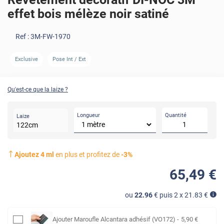
effet bois mélèze noir satiné
Ref :
3M-FW-1970
Exclusive
Pose Int / Ext
AVANT
Qu'est-ce que la laize ?
Longueur
Quantité
Laize
122
cm
Ajoutez
4
ml
en plus et profitez de
-
3
%
65
,49
€
ou
22.96
€ puis 2 x
21.83
€
Ajouter
Maroufle Alcantara adhésif (VO172)
-
5
,90
€