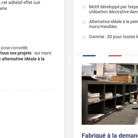
, cet adhésif effet cuir
Motif développé par l'expe
aine.
utilisation décorative da
Alternative idéale à la pei
murs/meubles
Gamme : 3D pour toutes l
e pose conseillé.
à
tous vos projets
: sur murs
e
alternative idéale à la
battant tout risque de bulles.
cet adhésif vous promet une
qu'à 15 ans et devenant ainsi
Fabriqué à la deman