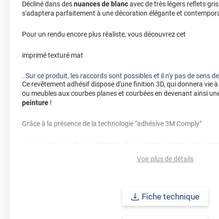
Décliné dans des
nuances de blanc
avec de très légers reflets gris
s'adaptera parfaitement à une décoration élégante et contempor
Pour un rendu encore plus réaliste, vous découvrez cet
imprimé texturé mat
. Sur ce produit, les raccords sont possibles et il n'y pas de sens d
Ce revêtement adhésif dispose d'une finition 3D, qui donnera vie 
ou meubles aux courbes planes et courbées en devenant ainsi un
peinture
!
Grâce à la présence de la technologie "adhésive 3M Comply"
, vous profiterez d'un revêtement décoratif repositionnable et com
Applicable sur la plupart des supports : bois, métal, plastique... 
Voir plus de détails
durabilité longue avec une pose intérieure et extérieure allant jus
une alternative idéale à la peinture !
Fiche technique