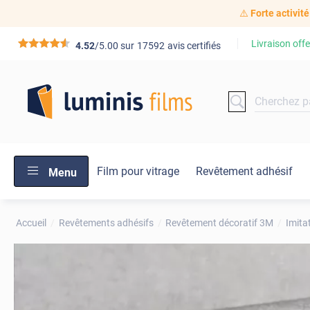
⚠️
Forte activité
Livraison offe
*****
4.52
/5.00 sur
17592
avis certifiés
Film pour vitrage
Revêtement adhésif
Menu
Accueil
Revêtements adhésifs
Revêtement décoratif 3M
Imita