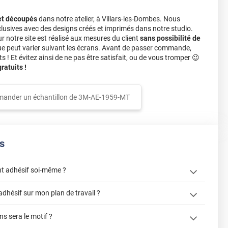
et découpés
dans notre atelier, à Villars-les-Dombes. Nous
lusives avec des designs créés et imprimés dans notre studio.
notre site est réalisé aux mesures du client
sans possibilité de
ue peut varier suivant les écrans. Avant de passer commande,
s ! Et évitez ainsi de ne pas être satisfait, ou de vous tromper 😉
atuits !
ander un échantillon de
3M-AE-1959-MT
s
t adhésif soi-même ?
« Comment
adhésif sur mon plan de travail ?
? »
s sera le motif ?