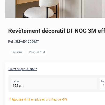
Revêtement décoratif DI-NOC 3M effe
Ref :
3M-AE-1959-MT
Exclusive
Pose Int / Ext
Qu'est-ce que la laize ?
Lo
Laize
122
cm
Ajoutez
4
ml
en plus et profitez de
-
3
%