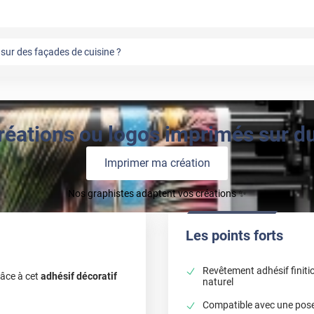
sur des façades de cuisine ?
réations ou logos imprimés sur du 
Imprimer ma création
Nos graphistes adaptent vos créations ✨
Les points forts
Revêtement adhésif finitio
râce à cet
adhésif décoratif
naturel
Compatible avec une pose 