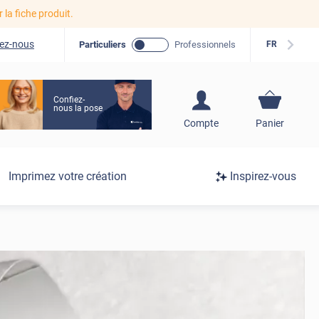
r la fiche produit.
ez-nous
Particuliers
Professionnels
FR
Confiez-
nous la pose
S'inscrire / Se
Compte
Panier
connecter
Connexion
Imprimez votre création
Inspirez-vous
/
Inscription