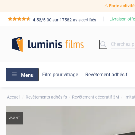
⚠️
Forte activité
Livraison offe
*****
4.52
/5.00 sur
17582
avis certifiés
Film pour vitrage
Revêtement adhésif
Menu
Accueil
Revêtements adhésifs
Revêtement décoratif 3M
Imita
AVANT