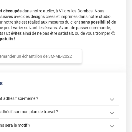
et découpés
dans notre atelier, à Villars-les-Dombes. Nous
lusives avec des designs créés et imprimés dans notre studio.
notre site est réalisé aux mesures du client
sans possibilité de
ue peut varier suivant les écrans. Avant de passer commande,
s ! Et évitez ainsi de ne pas être satisfait, ou de vous tromper 😉
atuits !
emander un échantillon de
3M-ME-2022
s
t adhésif soi-même ?
« Comment
adhésif sur mon plan de travail ?
? »
s sera le motif ?