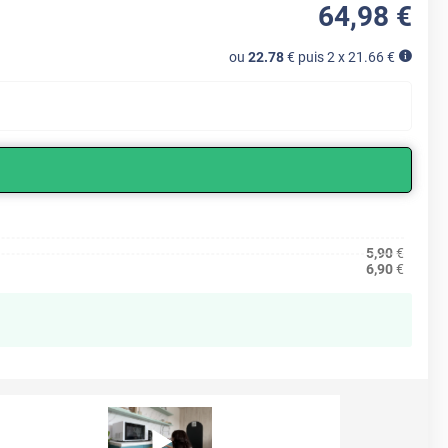
64
,98
€
ou
22.78
€ puis 2 x
21.66
€
5,90
€
6,90
€