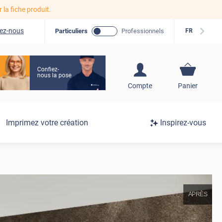
r la fiche produit.
ez-nous
Particuliers
Professionnels
FR
Confiez-
nous la pose
S'inscrire / Se
Compte
Panier
connecter
Connexion
Imprimez votre création
Inspirez-vous
/
Inscription
APRÈS