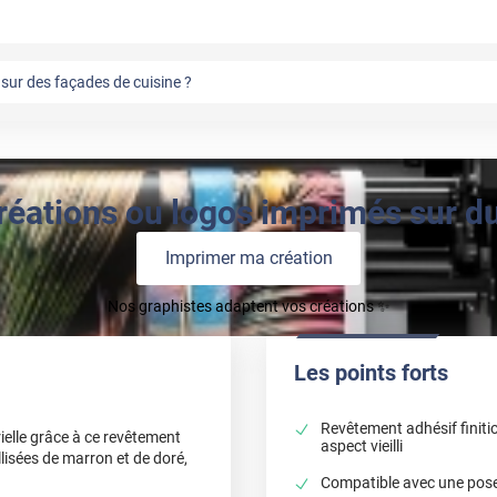
sur des façades de cuisine ?
réations ou logos imprimés sur du 
Imprimer ma création
Nos graphistes adaptent vos créations ✨
Les points forts
Revêtement adhésif finitio
rielle grâce à ce revêtement
aspect vieilli
lisées de marron et de doré,
Compatible avec une pose 