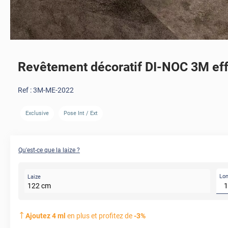
Revêtement décoratif DI-NOC 3M eff
Ref :
3M-ME-2022
Exclusive
Pose Int / Ext
AVANT
Qu'est-ce que la laize ?
Lo
Laize
122
cm
Ajoutez
4
ml
en plus et profitez de
-
3
%