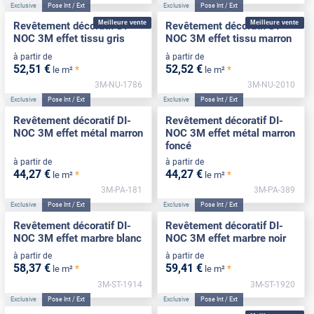
Exclusive
Pose Int / Ext
Exclusive
Pose Int / Ext
Meilleure vente
Meilleure vente
Revêtement décoratif DI-
Revêtement décoratif DI-
NOC 3M effet tissu gris
NOC 3M effet tissu marron
à partir de
à partir de
52
,51
€
52
,52
€
*
*
le m²
le m²
3M-NU-1786
3M-NU-2010
Exclusive
Pose Int / Ext
Exclusive
Pose Int / Ext
Revêtement décoratif DI-
Revêtement décoratif DI-
NOC 3M effet métal marron
NOC 3M effet métal marron
foncé
à partir de
à partir de
44
,27
€
44
,27
€
*
*
le m²
le m²
3M-PA-181
3M-PA-389
Exclusive
Pose Int / Ext
Exclusive
Pose Int / Ext
Revêtement décoratif DI-
Revêtement décoratif DI-
NOC 3M effet marbre blanc
NOC 3M effet marbre noir
à partir de
à partir de
58
,37
€
59
,41
€
*
*
le m²
le m²
3M-ST-1914
3M-ST-1920
Exclusive
Pose Int / Ext
Exclusive
Pose Int / Ext