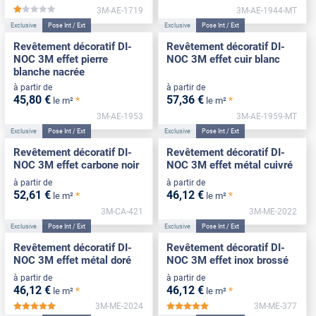
3M-AE-1719
3M-AE-1944-MT
*****
Exclusive
Pose Int / Ext
Exclusive
Pose Int / Ext
Revêtement décoratif DI-
Revêtement décoratif DI-
NOC 3M effet pierre
NOC 3M effet cuir blanc
blanche nacrée
à partir de
à partir de
45
,80
€
57
,36
€
*
*
le m²
le m²
3M-AE-1953
3M-AE-1959-MT
Exclusive
Pose Int / Ext
Exclusive
Pose Int / Ext
Revêtement décoratif DI-
Revêtement décoratif DI-
NOC 3M effet carbone noir
NOC 3M effet métal cuivré
à partir de
à partir de
52
,61
€
46
,12
€
*
*
le m²
le m²
3M-CA-421
3M-ME-2022
Exclusive
Pose Int / Ext
Exclusive
Pose Int / Ext
Revêtement décoratif DI-
Revêtement décoratif DI-
NOC 3M effet métal doré
NOC 3M effet inox brossé
à partir de
à partir de
46
,12
€
46
,12
€
*
*
le m²
le m²
3M-ME-2024
3M-ME-377
*****
*****