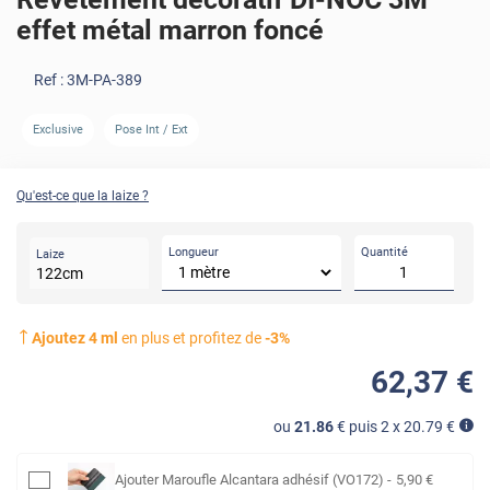
effet métal marron foncé
Ref :
3M-PA-389
Exclusive
Pose Int / Ext
Qu'est-ce que la laize ?
Longueur
Quantité
Laize
122
cm
Ajoutez
4
ml
en plus et profitez de
-
3
%
62
,37
€
ou
21.86
€ puis 2 x
20.79
€
Ajouter
Maroufle Alcantara adhésif (VO172)
-
5
,90
€