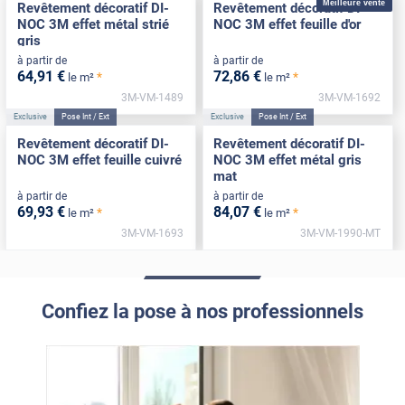
Meilleure vente
Revêtement décoratif DI-
Revêtement décoratif DI-
NOC 3M effet métal strié
NOC 3M effet feuille d'or
gris
à partir de
à partir de
64
,91
€
72
,86
€
*
*
le m²
le m²
3M-VM-1489
3M-VM-1692
Exclusive
Pose Int / Ext
Exclusive
Pose Int / Ext
Revêtement décoratif DI-
Revêtement décoratif DI-
NOC 3M effet feuille cuivré
NOC 3M effet métal gris
mat
à partir de
à partir de
69
,93
€
84
,07
€
*
*
le m²
le m²
3M-VM-1693
3M-VM-1990-MT
Confiez la pose à nos professionnels