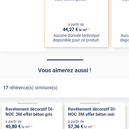
à partir de
44
,27
€
*
le m²
Aucune donnée technique
Aucu
disponible pour ce produit.
dispo
Vous aimerez aussi !
17
référence(s) similaire(s)
Exclusive
Pose Int / Ext
Exclusive
Pose Int / Ext
Revêtement décoratif DI-
Revêtement décoratif DI-
NOC 3M effet béton gris
NOC 3M effet béton noir
à partir de
à partir de
45
,80
€
57
,36
€
*
*
le m²
le m²