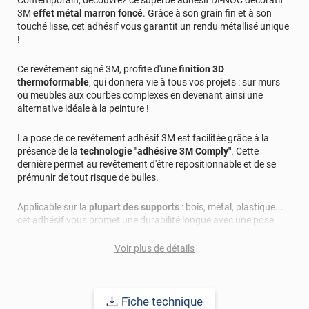
3M
effet métal marron foncé
. Grâce à son grain fin et à son
touché lisse, cet adhésif vous garantit un rendu métallisé unique
!
Ce revêtement signé 3M, profite d'une
finition 3D
thermoformable
, qui donnera vie à tous vos projets : sur murs
ou meubles aux courbes complexes en devenant ainsi une
alternative idéale à la peinture !
La pose de ce revêtement adhésif 3M est facilitée grâce à la
présence de la
technologie "adhésive 3M Comply"
. Cette
dernière permet au revêtement d'être repositionnable et de se
prémunir de tout risque de bulles.
Applicable sur la
plupart des supports
: bois, métal, plastique...
cet adhésif vous promet une durabilité longue avec une pose
intérieure et extérieure allant jusqu'à 15 ans.
Voir plus de détails
Fiche technique