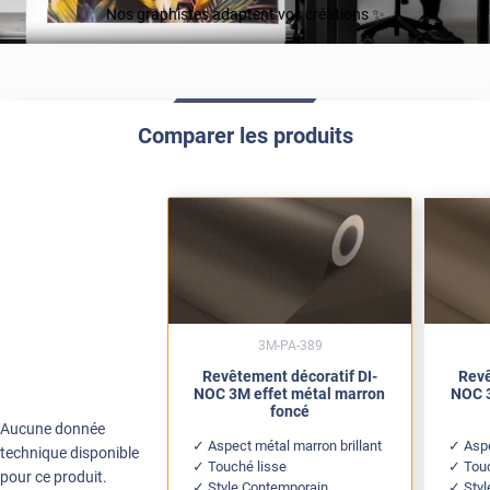
Nos graphistes adaptent vos créations ✨
Comparer les produits
3M-PA-389
Revêtement décoratif DI-
Revê
NOC 3M effet métal marron
NOC 3
foncé
Aucune donnée
Aspect métal marron brillant
Asp
technique disponible
Touché lisse
Tou
pour ce produit.
Style Contemporain
Sty