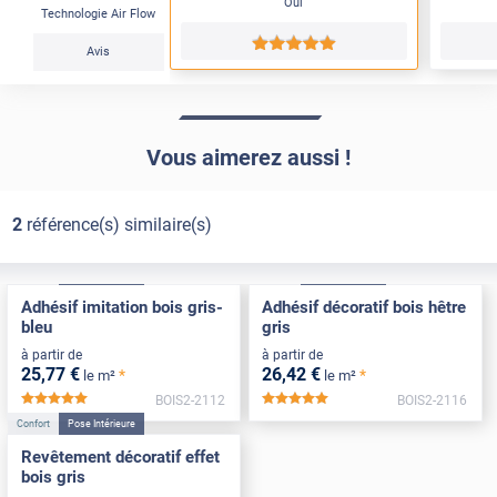
Oui
Technologie Air Flow
*****
Avis
Vous aimerez aussi !
2
référence(s) similaire(s)
Confort
Pose Intérieure
Confort
Pose Intérieure
Adhésif imitation bois gris-
Adhésif décoratif bois hêtre
bleu
gris
à partir de
à partir de
25
,77
€
26
,42
€
*
*
le m²
le m²
BOIS2-2112
BOIS2-2116
*****
*****
Confort
Pose Intérieure
Revêtement décoratif effet
bois gris