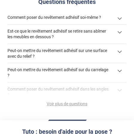
Questions fréquentes
Comment poser du revêtement adhésif soi-même ?
Est-ce que le revêtement adhésif se retire sans abîmer
« Comment poser un revêtement adhésif ? »
les meubles en dessous ?
Peut-on mettre du revêtement adhésif sur une surface
avec du relief ?
Peut-on mettre du revêtement adhésif sur du carrelage
?
Partir d'un coin et tirer assez fermement
Utiliser une solution de dépose pour annuler l'action de la
Comment poser du revêtement adhésif dans les angles
colle
?
S'aider d'un décapeur thermique : la colle va ramollir le film
faire appel à un
Voir plus de questions
et la colle. Vous retirez beaucoup plus facilement le
«
poseur professionnel
revêtement adhésif.
Réussir la pose d'un revêtement adhésif dans les angles. »
Lisser la surface avec un enduit de lissage au préalable
Commander à la taille des carreaux et réappliquer un joint
propre par dessus
Tuto : besoin d'aide pour la pose ?