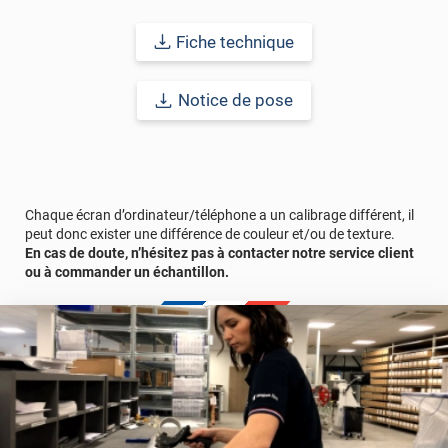
imperfections. Classé A+ au test C.O.V et C-s2,d0 au feu, ce
revêtement peut être installé dans un lieu ouvert public.
Fiche technique
Durabilité
: 10 ans en pose intérieur (anti craquèlement,
écaillage, délamination et jaunissement)
Notice de pose
Afin de vous rendre compte de la qualité et de son rendu
véritable, nous vous conseillons de faire une demande
d'échantillons gratuite.
Chaque écran d’ordinateur/téléphone a un calibrage différent, il
Vous allez commander 1 face de porte avec un surplus de 13 cm
peut donc exister une différence de couleur et/ou de texture.
comprenant le retour porte + le cadre.
En cas de doute, n’hésitez pas à contacter notre service client
ou à commander un échantillon.