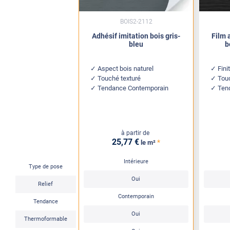
BOIS2-2112
Adhésif imitation bois gris-
Film 
bleu
b
Aspect bois naturel
Fini
Touché texturé
Touc
Tendance Contemporain
Ten
à partir de
25
,77
€
*
le m²
Intérieure
Type de pose
Oui
Relief
Contemporain
Tendance
Oui
Thermoformable