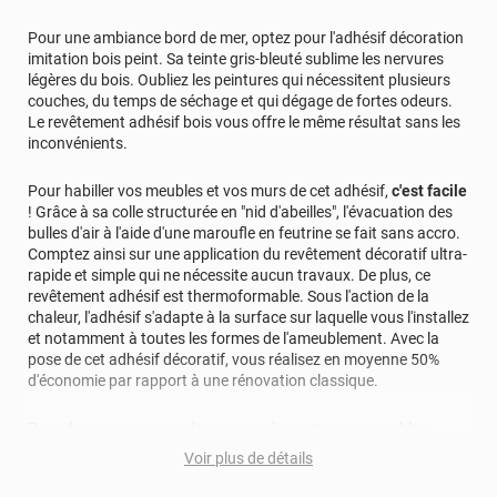
Pour une ambiance bord de mer, optez pour l'adhésif décoration
imitation bois peint. Sa teinte gris-bleuté sublime les nervures
légères du bois. Oubliez les peintures qui nécessitent plusieurs
couches, du temps de séchage et qui dégage de fortes odeurs.
Le revêtement adhésif bois vous offre le même résultat sans les
inconvénients.
Pour habiller vos meubles et vos murs de cet adhésif,
c'est facile
! Grâce à sa colle structurée en "nid d'abeilles", l'évacuation des
bulles d'air à l'aide d'une maroufle en feutrine se fait sans accro.
Comptez ainsi sur une application du revêtement décoratif ultra-
rapide et simple qui ne nécessite aucun travaux. De plus, ce
revêtement adhésif est thermoformable. Sous l'action de la
chaleur, l'adhésif s'adapte à la surface sur laquelle vous l'installez
et notamment à toutes les formes de l'ameublement. Avec la
pose de cet adhésif décoratif, vous réalisez en moyenne 50%
d'économie par rapport à une rénovation classique.
Pour donner une seconde jeunesse à vos murs ou meubles,
comptez sur ce vinyl de haute qualité avec une excellente
Voir plus de détails
résistance à l’eau, à la saleté, à l’abrasion, aux UV et à l’usure.
Grâce à son épaisseur, cet adhésif masque également les petites