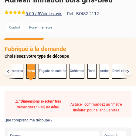
*****
5.00
/ 5
Voir les avis
Ref :
BOIS2-2112
Confort
Pose Intérieure
Fabriqué à la demande
Choisissez votre type de découpe
nsions exactes
Porte
Façade de cuisine
Crédence
Rond
Arche
Demi-rond
⚠️ "Dimensions exactes" très
Astuce : commandez au "mètre
demandées : +15j de délai.
linéaire" pour aller plus vite !
Que comprend ma découpe ?
Format
Quantité