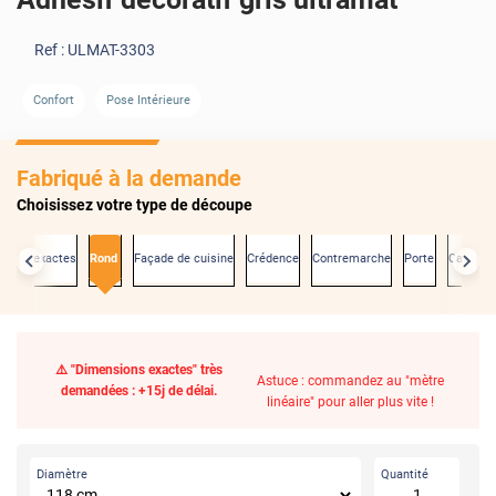
Ref :
ULMAT-3303
Confort
Pose Intérieure
Fabriqué à la demande
Choisissez votre type de découpe
sions exactes
Rond
Façade de cuisine
Crédence
Contremarche
Porte
Carrelag
⚠️ "Dimensions exactes" très
Astuce : commandez au "mètre
demandées : +15j de délai.
linéaire" pour aller plus vite !
Diamètre
Quantité