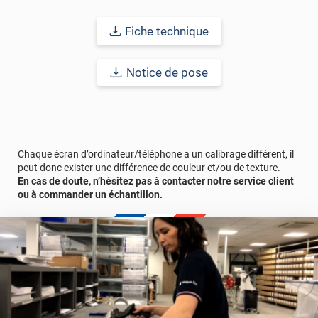
La pose de cet adhésif décoratif se fait facilement et rapidement
grâce à la technologie "Airflow" autrement appelée "colle en nid
Fiche technique
d'abeille qui empêche la formation de bulles et de plis grâce aux
micro-canaux présents sur la partie adhésive, pour un rendu
exceptionnel !
Notice de pose
Durabilité :
10 ans en pose intérieure (anti craquèlement,
écaillage, délamination et jaunissement)
Afin de vous rendre compte de la qualité et de son rendu
véritable, nous vous conseillons de faire une demande
Chaque écran d’ordinateur/téléphone a un calibrage différent, il
d'échantillon gratuite.
peut donc exister une différence de couleur et/ou de texture.
En cas de doute, n’hésitez pas à contacter notre service client
ou à commander un échantillon.