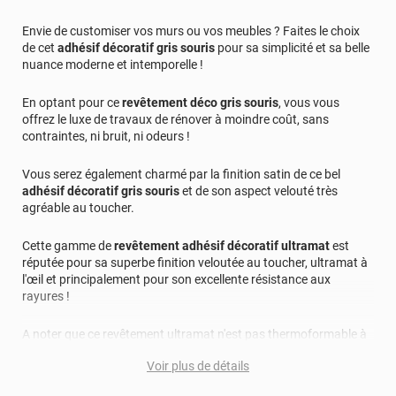
Envie de customiser vos murs ou vos meubles ? Faites le choix
de cet
adhésif décoratif gris souris
pour sa simplicité et sa belle
nuance moderne et intemporelle !
En optant pour ce
revêtement déco gris souris
, vous vous
offrez le luxe de travaux de rénover à moindre coût, sans
contraintes, ni bruit, ni odeurs !
Vous serez également charmé par la finition satin de ce bel
adhésif décoratif gris souris
et de son aspect velouté très
agréable au toucher.
Cette gamme de
revêtement adhésif décoratif ultramat
est
réputée pour sa superbe finition veloutée au toucher, ultramat à
l'œil et principalement pour son excellente résistance aux
rayures !
A noter que ce revêtement ultramat n'est pas thermoformable à
cause de sa finition, son application est donc conseillée sur des
Voir plus de détails
surfaces planes.