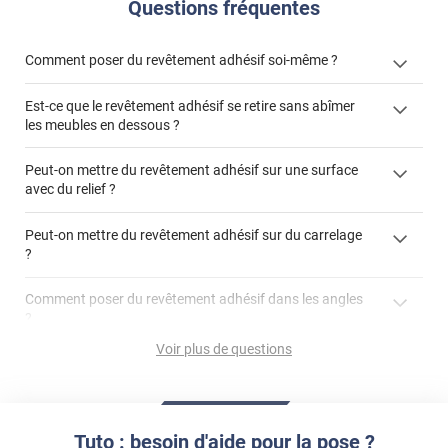
Questions fréquentes
Comment poser du revêtement adhésif soi-même ?
Est-ce que le revêtement adhésif se retire sans abîmer
« Comment poser un revêtement adhésif ? »
les meubles en dessous ?
Peut-on mettre du revêtement adhésif sur une surface
avec du relief ?
Peut-on mettre du revêtement adhésif sur du carrelage
?
Partir d'un coin et tirer assez fermement
Utiliser une solution de dépose pour annuler l'action de la
Comment poser du revêtement adhésif dans les angles
colle
?
S'aider d'un décapeur thermique : la colle va ramollir le film
faire appel à un
Voir plus de questions
et la colle. Vous retirez beaucoup plus facilement le
«
poseur professionnel
revêtement adhésif.
Réussir la pose d'un revêtement adhésif dans les angles. »
Lisser la surface avec un enduit de lissage au préalable
Commander à la taille des carreaux et réappliquer un joint
propre par dessus
Tuto : besoin d'aide pour la pose ?