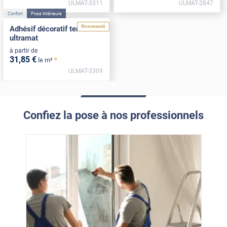
ULMAT-3311
ULMAT-2847
Confort
Pose Intérieure
Nouveauté
Adhésif décoratif terracotta
ultramat
à partir de
31
,85
€
*
le m²
ULMAT-3309
Confiez la pose à nos professionnels