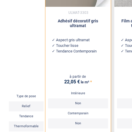
ULMAT-3303
Adhésif décoratif gris
Film 
ultramat
Aspect gris ultramat
Aspe
Toucher lisse
Touc
Tendance Contemporain
Ten
à partir de
22
,05
€
*
le m²
Intérieure
Type de pose
Non
Relief
Contemporain
Tendance
Non
Thermoformable