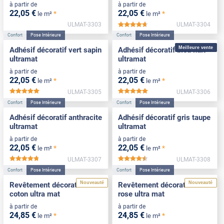
à partir de
à partir de
22
,05
€
22
,05
€
*
*
le m²
le m²
ULMAT-3303
ULMAT-3304
*****
Confort
Pose Intérieure
Confort
Pose Intérieure
Meilleure vente
Adhésif décoratif vert sapin
Adhésif décoratif bleu nuit
ultramat
ultramat
à partir de
à partir de
22
,05
€
22
,05
€
*
*
le m²
le m²
ULMAT-3305
ULMAT-3306
*****
*****
Confort
Pose Intérieure
Confort
Pose Intérieure
Adhésif décoratif anthracite
Adhésif décoratif gris taupe
ultramat
ultramat
à partir de
à partir de
22
,05
€
22
,05
€
*
*
le m²
le m²
ULMAT-3307
ULMAT-3308
*****
*****
Confort
Pose Intérieure
Confort
Pose Intérieure
Nouveauté
Nouveauté
Revêtement décoratif blanc
Revêtement décoratif sable
coton ultra mat
rose ultra mat
à partir de
à partir de
24
,85
€
24
,85
€
*
*
le m²
le m²