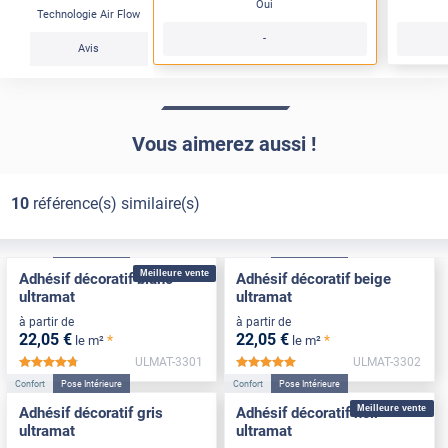
Oui
Technologie Air Flow
-
Avis
Vous aimerez aussi !
10
référence(s) similaire(s)
Confort
Pose Intérieure
Confort
Pose Intérieure
Meilleure vente
Adhésif décoratif blanc
Adhésif décoratif beige
ultramat
ultramat
à partir de
à partir de
22
,05
€
22
,05
€
*
*
le m²
le m²
ULMAT-3301
ULMAT-3302
*****
*****
Confort
Pose Intérieure
Confort
Pose Intérieure
Meilleure vente
Adhésif décoratif gris
Adhésif décoratif noir
ultramat
ultramat